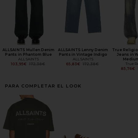
ALLSAINTS Mullen Denim
ALLSAINTS Lenny Denim
True Religio
Pants in Phantom Blue
Pants in Vintage Indigo
Jeans in 
ALLSAINTS
ALLSAINTS
Mediu
Previous price:
Previous price:
True R
103,95€
172,38€
65,83€
172,38€
85,76€
PARA COMPLETAR EL LOOK