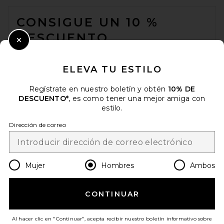
FOOTER
CONSIGUE UN 10 %
DESCUENTO
Close Modal
Cuando se suscribe a nuestro boletín enviando su correo
electrónico. Puede retirarse en cualquier momento.
política de
ELEVA TU ESTILO
privacidad
Regístrate en nuestro boletín y obtén
10% DE
Email Address
DESCUENTO*
, es como tener una mejor amiga con
estilo.
Sign Up
Dirección de correo
es
EUR
Change Country Regions Preferences
Mujer
Hombres
Ambos
CONTINUAR
¡AYÚDANOS A MEJORAR!
Haz una breve encuesta sobre la visita de hoy.
¡Vamos!
Al hacer clic en "Continuar", acepta recibir nuestro boletín informativo sobre