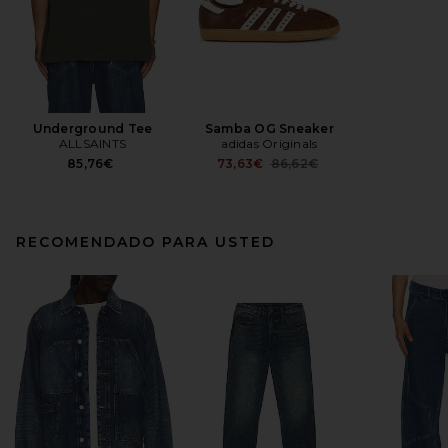
Underground Tee
Samba OG Sneaker
ALLSAINTS
adidas Originals
Previous price:
85,76€
73,63€
86,62€
RECOMENDADO PARA USTED