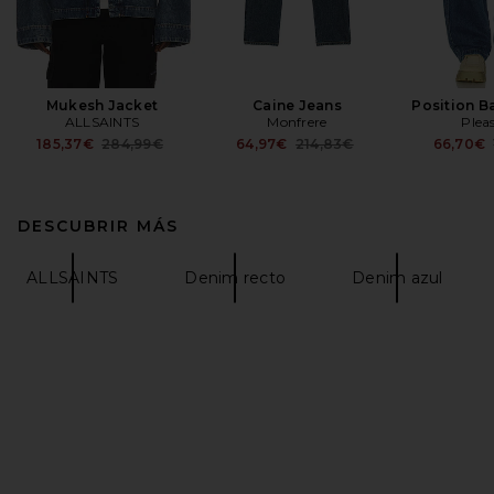
Mukesh Jacket
Caine Jeans
Position B
ALLSAINTS
Monfrere
Plea
Previous price:
Previous price:
185,37€
284,99€
64,97€
214,83€
66,70€
DESCUBRIR MÁS
ALLSAINTS
Denim recto
Denim azul