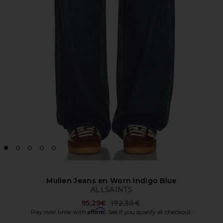
Mullen Jeans en Worn Indigo Blue
ALLSAINTS
Previous price:
95,29€
172,38€
Affirm
Pay over time with
. See if you qualify at checkout.