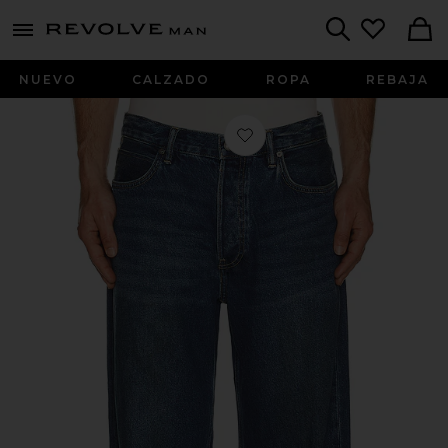
Revolve
menu - shows more content
Search
NUEVO
CALZADO
ROPA
REBAJA
Favorito Mullen Jeans en Worn Indig