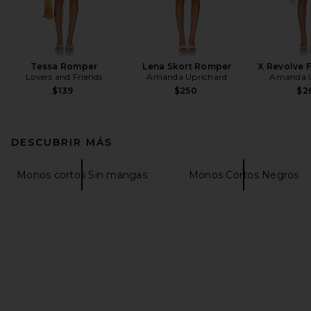
Tessa Romper
Lena Skort Romper
X Revolve 
Lovers and Friends
Amanda Uprichard
Amanda U
$139
$250
$2
DESCUBRIR MÁS
Monos cortos Sin mangas
Monos Cortos Negros