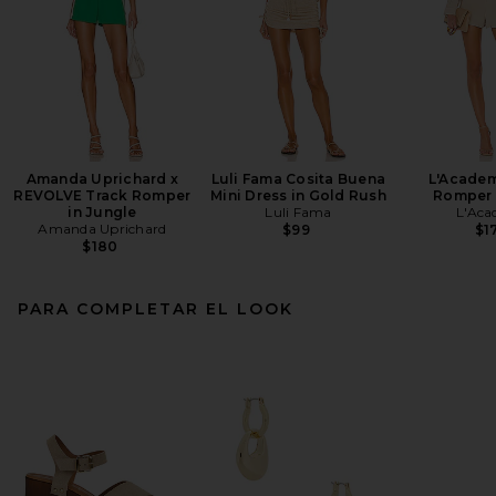
Amanda Uprichard x
Luli Fama Cosita Buena
L'Academ
REVOLVE Track Romper
Mini Dress in Gold Rush
Romper 
in Jungle
Luli Fama
L'Aca
Amanda Uprichard
$99
$1
$180
PARA COMPLETAR EL LOOK