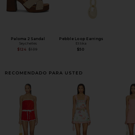
Paloma 2 Sandal
Pebble Loop Earrings
Seychelles
Ettika
Previous price:
$124
$139
$50
RECOMENDADO PARA USTED