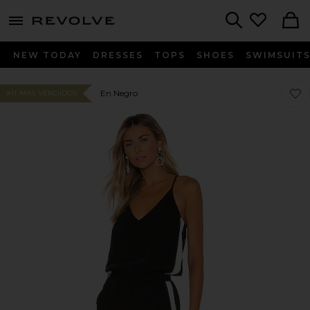
menu - shows more content
Revolve, Apparel & Fashion
Search
NEW TODAY
DRESSES
TOPS
SHOES
SWIMSUIT
Favor
Favor
En Negro
#11 MÁS VENDIDOS