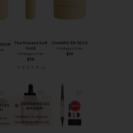
The Mousse Soft
CHAMPÚ EN SECO
ADOR
Hold
Hindsgaul Hair
air
Hindsgaul Hair
$36
$38
(1)
PILLO DE SIRENA ESENCIAL DE CERDAS DE JABALÍ THE ME
favoritoSECADOR DE PELO HARRY JOSH PRO DRYER 200
favoritoACEITE DE BARDANA PARA E
favoritoSECADOR DE 
¡TENDENCIAS
CIAS
AHORA!
A!
Vendido 23 veces en
es en
las últimas 48 horas
 horas