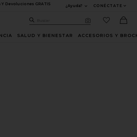
s Y Devoluciones GRATIS
¿Ayuda?
CONÉCTATE
Expandir Para Informac
Sitio de búsqueda
artículos fav
Buscar
Búsqueda visual
Ther
NCIA
SALUD Y BIENESTAR
ACCESORIOS Y BROC
ECO