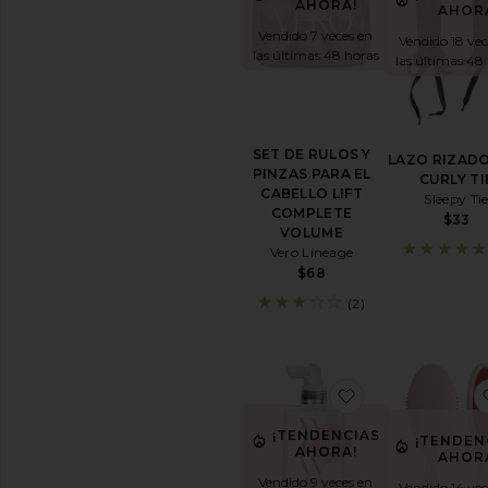
de
AHORA!
AHOR
cabello
Vendido 7 veces en
Vendido 18 vec
Tratamientos
las últimas 48 horas
las últimas 48
para
el
cuero
cabelludo
y
SET DE RULOS Y
LAZO RIZAD
el
PINZAS PARA EL
CURLY TI
cabello
CABELLO LIFT
Sleepy Ti
Ver
COMPLETE
$33
todos
VOLUME
los
Vero Lineage
productos
$68
de
(2)
peinado
y
tratamiento
capilar
favoritoPROD
UTENSILIOS
PARA
¡TENDENCIAS
¡TENDEN
CABELLO
AHORA!
AHOR
Rizadores
Vendido 9 veces en
Vendido 14 vec