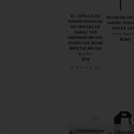
PARA
EL
CABELLO
EL CEPILLO DE
SECADOR DE
Mascarillas
SIRENA ESENCIAL
HARRY JOSH
para
DE CERDAS DE
DRYER 20
el
JABALÍ THE
Harry Josh 
pelo
MERMAID BRUSH
$280
Aceite
ESSENTIAL BOAR
para
BRISTLE BRUSH
el
Bur Bur
pelo
$78
Preparador
(17)
para
el
pelo
Espray
para
el
pelo
Productos
para
favoritoSET D
el
peinado
¡TENDENCIAS
¡TENDEN