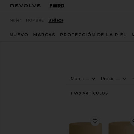
Mujer
HOMBRE
Belleza
NUEVO
MARCAS
PROTECCIÓN DE LA PIEL
Belleza
Cabello
CABELLO
Marca
Precio
m
—
—
COMPRA
LA
BELLEZA
1,479
ARTÍCULOS
Ver
El
salón
de
favoritoCHAMP
belleza
Ver
todos