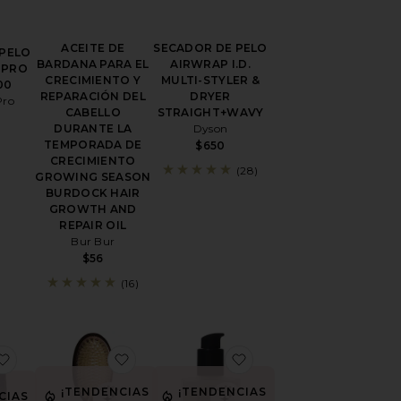
ACEITE DE
SECADOR DE PELO
 PELO
BARDANA PARA EL
AIRWRAP I.D.
 PRO
CRECIMIENTO Y
MULTI-STYLER &
00
REPARACIÓN DEL
DRYER
Pro
CABELLO
STRAIGHT+WAVY
DURANTE LA
Dyson
TEMPORADA DE
$650
CRECIMIENTO
(28)
GROWING SEASON
BURDOCK HAIR
GROWTH AND
REPAIR OIL
Bur Bur
$56
(16)
E RULOS Y PINZAS PARA EL CABELLO LIFT COMPLETE VOLUM
favoritoLAZO RIZADO THE CURLY TIE
favoritoPINCEL THE MERMAID BRUSH 
favoritoSUERO CAPIL
¡TENDENCIAS
¡TENDENCIAS
CIAS