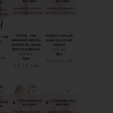
AHORA!
AHORA!
A!
Vendido 14 veces en
Vendido 15 veces en
es en
las últimas 48 horas
las últimas 48 horas
 horas
PINCEL THE
SUERO CAPILAR
O THE
MERMAID BRUSH
HAIR MILK HAIR
E
ESSENTIAL BOAR
SERUM
e
BRISTLE BRUSH
Roz Hair
Bur Bur
$52
(6)
$58
(27)
(15)
UCTO DE MODELADO DEL CABELLO DREAM COAT SUPERNAT
favoritoCEPILLO DE PELO THE DETANGLING BRUSH
favoritoPINCEL THE DETANGLING BRUS
favoritoThe Sleepy Tie
¡TENDENCIAS
¡TENDENCIAS
CIAS
AHORA!
AHORA!
A!
Vendido 5 veces en
Vendido 15 veces en
es en