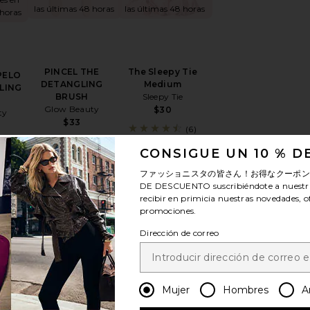
las últimas 48 horas
las últimas 48 horas
 horas
PINCEL THE
The Sleepy Tie
PELO
DETANGLING
Medium
LING
BRUSH
Sleepy Tie
Glow Beauty
$30
ty
$33
(6)
(7)
(13)
CONSIGUE UN 10 % 
ファッショニスタの皆さん！お得なクーポ
DE DESCUENTO
suscribiéndote a nuestr
recibir en primicia nuestras novedades, o
promociones.
Dirección de correo
SE MOLDEADORA MILK STYLING MOUSSE
favoritoCHAMPÚ FOUNDATION SHAMPOO
favoritoFILTRO DE REPUESTO REPLACE
favoritoEL CEPILL
¡TENDENCIAS
CIAS
AHORA!
A!
Mujer
Hombres
A
Vendido 12 veces en
es en
las últimas 48 horas
 horas