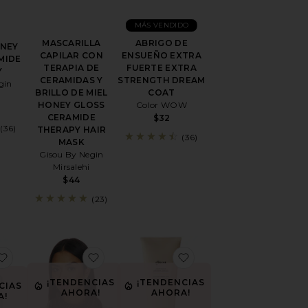
MÁS VENDIDO
MASCARILLA
ABRIGO DE
NEY
CAPILAR CON
ENSUEÑO EXTRA
MIDE
TERAPIA DE
FUERTE EXTRA
Y
CERAMIDAS Y
STRENGTH DREAM
gin
BRILLO DE MIEL
COAT
HONEY GLOSS
Color WOW
CERAMIDE
$32
(36)
THERAPY HAIR
(36)
MASK
Gisou By Negin
Mirsalehi
$44
(23)
EMA QUE FAVORECE EL CRECIMIENTO INTENSIVE HEADBAN
favoritoSUERO CAPILAR TRAVEL MILK HAIR SERUM
favoritoPAÑUELO OLIVIA
favoritoACONDICION
¡TENDENCIAS
¡TENDENCIAS
CIAS
AHORA!
AHORA!
A!