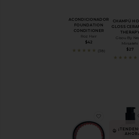
ACONDICIONADOR
CHAMPÚ HO
FOUNDATION
GLOSS CERA
CONDITIONER
THERAP
Roz Hair
Gisou By Ne
$42
Mirsalehi
$27
(38)
favoritoDIAD
¡TENDEN
AHOR