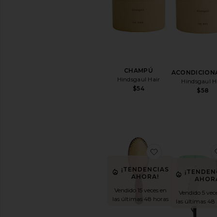
los
productos
para
el
pelo
CHAMPÚ
Y
CHAMPÚ
ACONDICION
ACONDICIONADOR
Hindsgaul Hair
Hindsgaul H
Acondicionador
$54
$58
Champú
en
seco
Champú
Ver
todos
favoritoEL CE
los
champús
¡TENDENCIAS
¡TENDEN
y
AHORA!
AHOR
acondicionadores
Vendido 15 veces en
Vendido 5 vec
las últimas 48 horas
las últimas 48
ESTILO
Y
TRATAMIENTOS