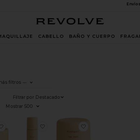
Envío
Revolve
MAQUILLAJE
CABELLO
BAÑO Y CUERPO
FRAGA
ás filtros
—
0
0
0
FILTER
SELECTED
FILTER
SELECTED
FILTER
SELECTED
Filtrar por
Mostrar
Ú
favoritoACONDICIONADOR
favoritoThe Mousse Soft Hold
favoritoCHAMPÚ EN S