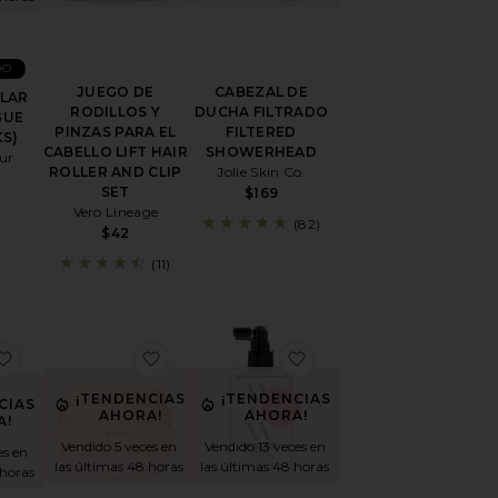
DO
JUEGO DE
CABEZAL DE
ILAR
RODILLOS Y
DUCHA FILTRADO
GUE
PINZAS PARA EL
FILTERED
KS)
CABELLO LIFT HAIR
SHOWERHEAD
ur
ROLLER AND CLIP
Jolie Skin Co.
SET
$169
Vero Lineage
(82)
$42
(11)
DICIONADOR FOUNDATION CONDITIONER
favoritoCHAMPÚ HONEY GLOSS CERAMIDE THERAPY
favoritoMASCARILLA CAPILAR CON TE
favoritoABRIGO DE 
¡TENDENCIAS
¡TENDENCIAS
CIAS
AHORA!
AHORA!
A!
Vendido 5 veces en
Vendido 13 veces en
es en
las últimas 48 horas
las últimas 48 horas
 horas