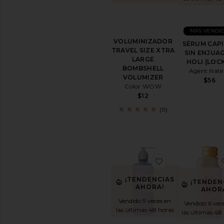
MÁS VENDI
VOLUMINIZADOR
SÉRUM CAP
TRAVEL SIZE XTRA
SIN ENJUA
LARGE
HOLI (LOC
BOMBSHELL
Agent Nate
VOLUMIZER
$56
Color WOW
$12
(11)
favoritoACON
¡TENDENCIAS
¡TENDEN
AHORA!
AHOR
Vendido 9 veces en
Vendido 6 vec
las últimas 48 horas
las últimas 48