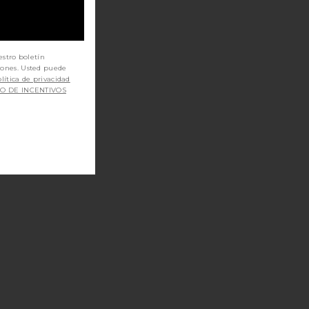
estro boletín
iones. Usted puede
lítica de privacidad
SO DE INCENTIVOS
ER
PARA EL CABELLO LIFT HAIR ROLLER AND CLIP SET
 DUCHA FILTRADO FILTERED SHOWERHEAD