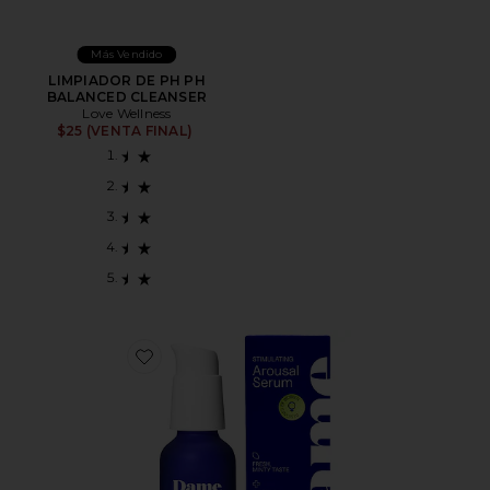
Más Vendido
LIMPIADOR DE PH PH
BALANCED CLEANSER
Love Wellness
$25 (VENTA FINAL)
Favorite SÉRUM DE BIENESTAR SEXUAL AROUSAL