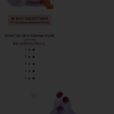
MUY SOLICITADO
99 vendidos recientemente
GOMITAS DE VITAMINA PURR
Lemme
$30 (VENTA FINAL)
Favorite SUPLEMENTOS