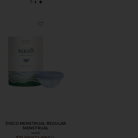
Favorite DISCO MENSTRUAL REGULAR MENSTRUAL
DISCO MENSTRUAL REGULAR
MENSTRUAL
saalt
$35 (VENTA FINAL)