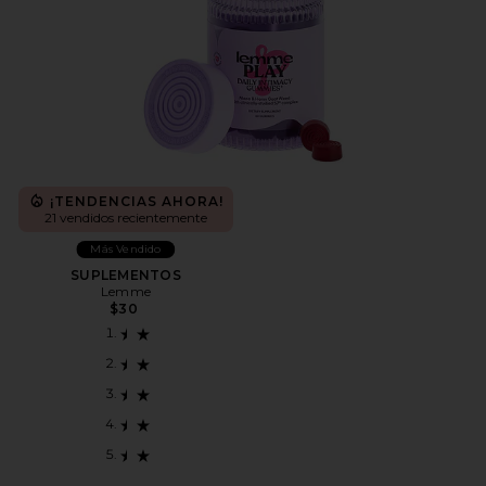
¡TENDENCIAS AHORA!
21 vendidos recientemente
Más Vendido
SUPLEMENTOS
Lemme
$30