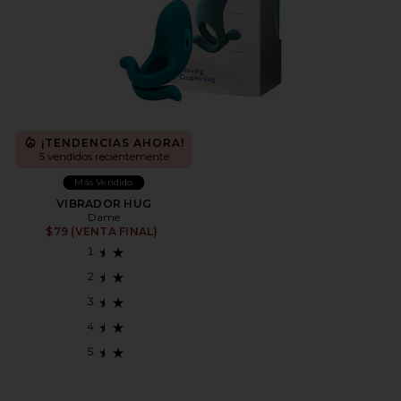
¡TENDENCIAS AHORA!
5 vendidos recientemente
Más Vendido
VIBRADOR HUG
Dame
$79 (VENTA FINAL)