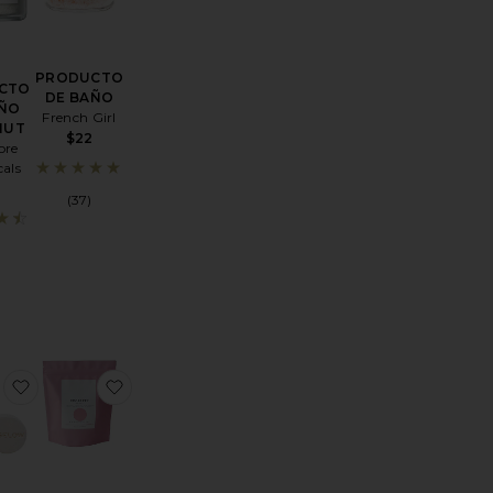
PRODUCTO
CTO
DE BAÑO
AÑO
French Girl
NUT
$22
ore
cals
(37)
DE BAÑO FULL SPECTRUM OF POSSIBILITIES
toPRODUCTO DE BAÑO AMETHYST + ALCHEMIST
favoritoPASTILLAS DE VAPOR PARA DUCHA CON HIE
favoritoPRODUCTO DE BAÑO I ROSE ABOVE 