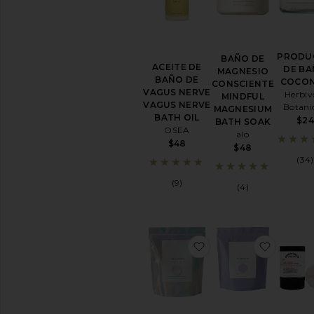
de
Salud
y
bienestar
PRODU
BAÑO DE
ACEITE DE
DE B
MAGNESIO
BIENESTAR
BAÑO DE
COCO
CONSCIENTE
Protección
VAGUS NERVE
Herbiv
MINDFUL
frente
VAGUS NERVE
Botani
MAGNESIUM
a
BATH OIL
$24
BATH SOAK
la
OSEA
alo
luz
$48
$48
azul
(34)
CBD
(9)
(4)
Aceites
esenciales
y
difusores
Accesorios
favoritoPRODUCTO 
favori
para
hacer
ejercicio
Ver
todos