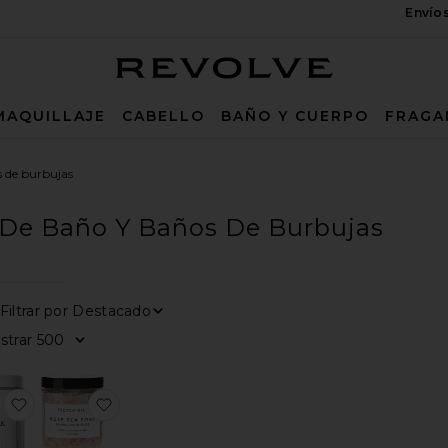
Envío
Revolve
MAQUILLAJE
CABELLO
BAÑO Y CUERPO
FRAGA
s de burbujas
 De Baño Y Baños De Burbujas
0
0
FILTER
SELECTED
FILTER
SELECTED
Filtrar por
Mostrar
 BAÑO DE VAGUS NERVE VAGUS NERVE BATH OIL
toBAÑO DE MAGNESIO CONSCIENTE MINDFUL MAGNESIUM 
favoritoPRODUCTO DE BAÑO COCONUT
favoritoPRODUCTO DE BAÑO