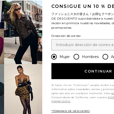
CONSIGUE UN 10 % 
ファッショニスタの皆さん！お得なクーポ
DE DESCUENTO
suscribiéndote a nuestr
recibir en primicia nuestras novedades, o
promociones.
Dirección de correo
Mujer
Hombres
A
CONTINUAR
Al hacer clic en "Continuar", acepta recibir nu
informativo sobre novedades, ventas y promoc
optar por salir en cualquier momento. Vista
po
Consumidores de California, vean nuestra
AVI
FINANCIEROS.
*TÉRMINOS DE DESCUENTO