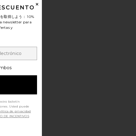
DESCUENTO
ンを取得しよう：
10%
a newsletter para
fertas y
mbos
estro boletín
iones. Usted puede
lítica de privacidad
SO DE INCENTIVOS