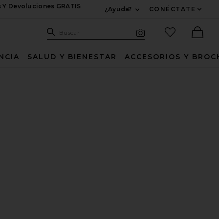
s Y Devoluciones GRATIS
¿Ayuda?
CONÉCTATE
Expandir Para Informac
Sitio de búsqueda
artículos fav
Buscar
Búsqueda visual
Ther
NCIA
SALUD Y BIENESTAR
ACCESORIOS Y BROC
BATH SOAK