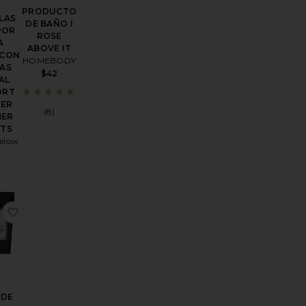
PRODUCTO
LAS
DE BAÑO I
POR
ROSE
A
ABOVE IT
 CON
HOMEBODY
BAS
$42
AL
ORT
ER
(8)
MER
ETS
gelow
BAÑO JASMINE SERENITY
toPRODUCTO DE BAÑO SEROTONIN SOAK
favoritoSALES DE BAÑO CON HIERBAS RELAJANTES H
 DE