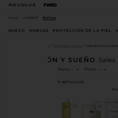
Mujer
HOMBRE
Belleza
NUEVO
MARCAS
PROTECCIÓN DE LA PIEL
Belleza
Salud & Bienestar
Relajación y sueño
Sales de baño y baño
RELAJACIÓN Y SUEÑO
Sales
Marca
Precio
—
—
COMPRA
LA
BELLEZA
11
ARTÍCULOS
Ver
El
salón
de
favoritoACEITE DE
favori
belleza
Ver
Todo