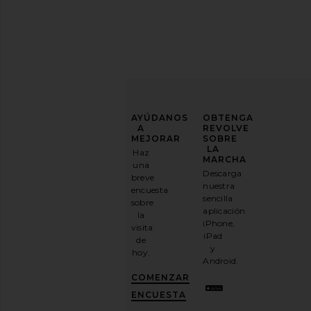
MEJORA
AYÚDANOS
OBTENGA
TU
A
REVOLVE
JUEGO
MEJORAR
SOBRE
DE
LA
Haz
MODA
MARCHA
una
Descarga
breve
Suscríbase
nuestra
encuesta
a
sencilla
sobre
nuestro
aplicación
la
boletín
iPhone,
visita
por
iPad
de
correo
y
hoy.
electrónico
Android.
y
CONSIGUE
COMENZAR
UN
10%
ENCUESTA
DESCUENTO
.