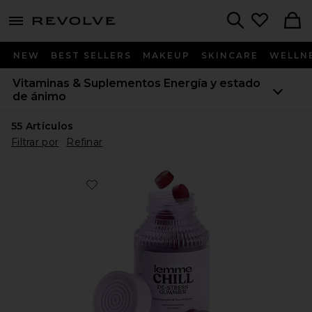
menu - shows more content
Revolve, Apparel & Fashion
Search
NEW
BEST SELLERS
MAKEUP
SKINCARE
WELLN
Vitaminas & Suplementos
Energía y estado
de ánimo
55
Artículos
Filtrar por
Refinar
Favorite GOMITAS DE VITAMINA CHILL