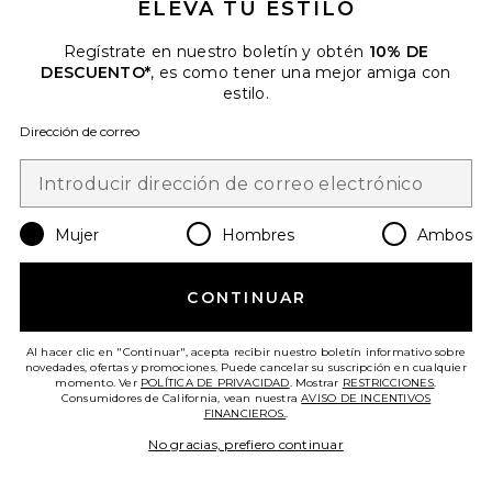
ELEVA TU ESTILO
Regístrate en nuestro boletín y obtén
10% DE
DESCUENTO*
, es como tener una mejor amiga con
estilo.
Dirección de correo
Mujer
Hombres
Ambos
CONTINUAR
PARCHES DE VITAMINAS HELLO
SUNSHINE VITAMIN D3 PATCH
Al hacer clic en "Continuar", acepta recibir nuestro boletín informativo sobre
novedades, ofertas y promociones. Puede cancelar su suscripción en cualquier
barriere
momento. Ver
POLÍTICA DE PRIVACIDAD
. Mostrar
RESTRICCIONES
.
$13
Consumidores de California, vean nuestra
AVISO DE INCENTIVOS
FINANCIEROS.
.
No gracias, prefiero continuar
Favorite COMPLEMENTO SUPERYOU