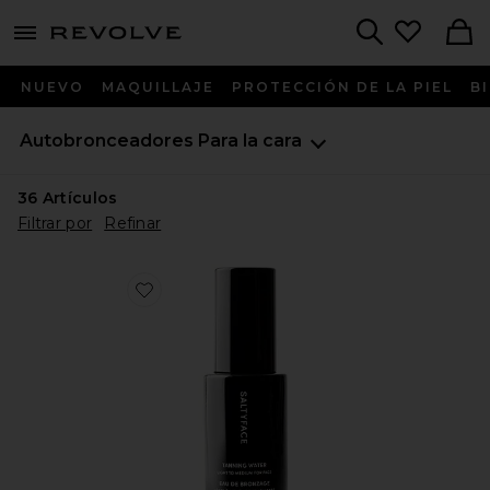
menu - shows more content
Revolve, Apparel & Fashion
Search
NUEVO
MAQUILLAJE
PROTECCIÓN DE LA PIEL
B
Autobronceadores
Para la cara
36
Artículos
Filtrar por
Refinar
Favorite AGUA DE BRONCEADO