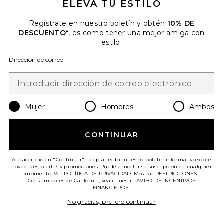
ELEVA TU ESTILO
BRUMA BRONCEADORA PREP-
SET-TAN PREP-SET-TAN
TANNING MIST
Regístrate en nuestro boletín y obtén
10% DE
ICONIC LONDON
DESCUENTO*
, es como tener una mejor amiga con
$32
estilo.
Dirección de correo
Mujer
Hombres
Ambos
CONTINUAR
Favorite AUTOBRONCEADOR MIRACLE TAN MIST F
Al hacer clic en "Continuar", acepta recibir nuestro boletín informativo sobre
novedades, ofertas y promociones. Puede cancelar su suscripción en cualquier
momento. Ver
POLÍTICA DE PRIVACIDAD
. Mostrar
RESTRICCIONES
.
Consumidores de California, vean nuestra
AVISO DE INCENTIVOS
FINANCIEROS.
.
No gracias, prefiero continuar