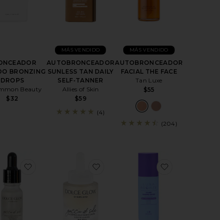
MÁS VENDIDO
MÁS VENDIDO
ONCEADOR
AUTOBRONCEADOR
AUTOBRONCEADOR
DO BRONZING
SUNLESS TAN DAILY
FACIAL THE FACE
DROPS
SELF-TANNER
Tan Luxe
mmon Beauty
Allies of Skin
$55
$32
$59
(4)
(204)
AUTOBRONCEADOR FACIAL SUNBLUSH HYDRATING TAN MIST
favoritoSUERO AUTOBRONCEADOR TRAVEL GOCCIA
favoritoGOTAS DE BRONCEADO
favoritoAU