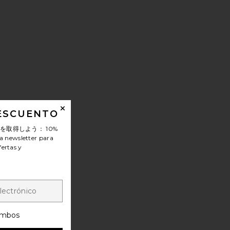
DESCUENTO
ンを取得しよう：
10%
a newsletter para
fertas y
A BETA INTENSO PARA EL ROSTRO ALPHA BETA INTENSE 
TOBRONCEADOR CONTOUR SELF TANNING SCULPT + GLOW
mbos