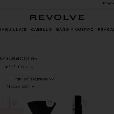
Envío
Revolve
MAQUILLAJE
CABELLO
BAÑO Y CUERPO
FRAGA
onceadores
más filtros
—
0
0
0
FILTER
SELECTED
FILTER
SELECTED
FILTER
SELECTED
Filtrar por
Mostrar
AGUA DE BRONCEADO
favoritoAGUA DE BRONCEADO ACQUA
favoritoCEPILLO FACIAL NO. 1
favoritoES