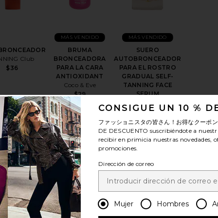
MÁS VENDIDO
MÁS VENDIDO
BRONCEADOR
BRUMA
SUERO
NNING Club
BRONCEADORA
AUTOBRONCEADOR
PARA LA CARA
PARA EL ROSTRO
$36
ANTIOXIDANT
GRADUAL SELF-
Coco & Eve
TANNING FACE
SERUM
$29
Kopari
CONSIGUE UN 10 % 
(11)
$32
ファッショニスタの皆さん！お得なクーポ
(4)
DE DESCUENTO
suscribiéndote a nuestr
recibir en primicia nuestras novedades, o
promociones.
Dirección de correo
EPILLO PARA EL CUERPO NO. 3
favoritoAUTO BRONCEADO THE WATER
favoritoAUTOBRONCEADOR ALF
favoritoAU
Mujer
Hombres
A