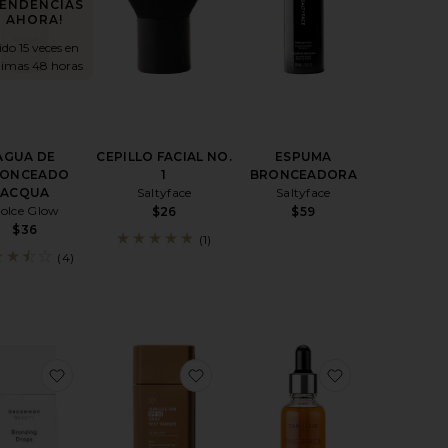
TENDENCIAS
AHORA!
do 15 veces en
ltimas 48 horas
AGUA DE
CEPILLO FACIAL NO.
ESPUMA
RONCEADO
1
BRONCEADORA
ACQUA
Saltyface
Saltyface
olce Glow
$26
$59
$36
(1)
(4)
GOTAS AUTOBRONCEADORAS SUN
favoritoBRONCEADOR LÍQUIDO BRONZING DROP
favoritoAUTOBRONCEADOR SUN
favoritoAUT