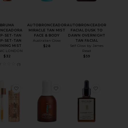
BRUMA
AUTOBRONCEADOR
AUTOBRONCEADOR
ONCEADORA
MIRACLE TAN MIST
FACIAL DUSK TO
P-SET-TAN
FACE & BODY
DAWN OVERNIGHT
P-SET-TAN
Australian Glow
TAN FACIAL
NING MIST
Self Glow by James
$28
NIC LONDON
Read
$32
$59
(1)
AUTOBRONCEADOR FACIAL BREAK OF DAWN REJUVENATING
favoritoGOTAS DE BRONCEADO BEAUTIFUL SKIN
favoritoSUERO CARA GRADUAL 
favoritoAU