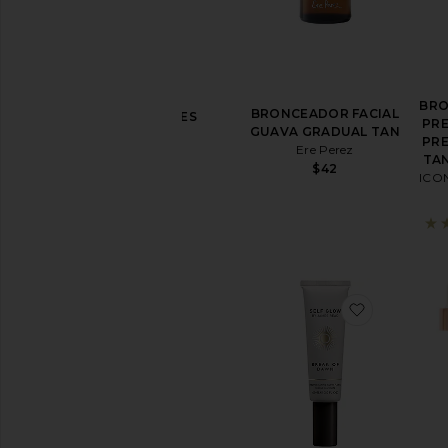
los
productos
de
protección
solar
BR
BRONCEADOR FACIAL
AUTOBRONCEADORES
PRE
GUAVA GRADUAL TAN
Para
PRE
Ere Perez
el
TAN
$42
Cuerpo
ICO
Para
la
cara
Ver
todos
los
favorito
autobronceadores
TRATAMIENTOS
PARA
LOS
LABIOS
Ver
todos