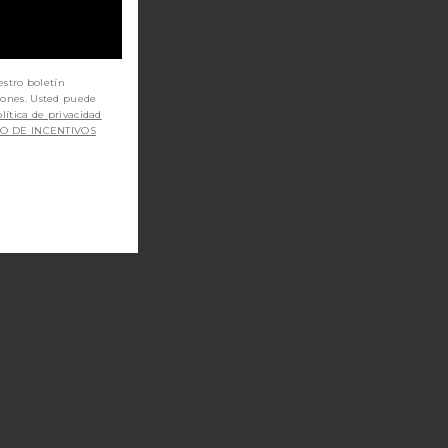
estro boletín
iones. Usted puede
lítica de privacidad
SO DE INCENTIVOS
GO
F 50 BRONZING DROPS
DOR PARA LA CARA GOOD NIGHT
ONCEADOR FACIAL GOLDEN NIGHTS SLEEP REPAIR TAN DRO