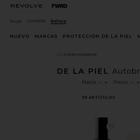
Mujer
HOMBRE
Belleza
NUEVO
MARCAS
PROTECCIÓN DE LA PIEL
Belleza
Cuidado de la piel
Autobronceadores
CUIDADO DE LA PIEL
Autobr
Marca
Precio
—
—
COMPRA
LA
BELLEZA
36
ARTÍCULOS
Ver
El
salón
de
favorito
belleza
Ver
todos