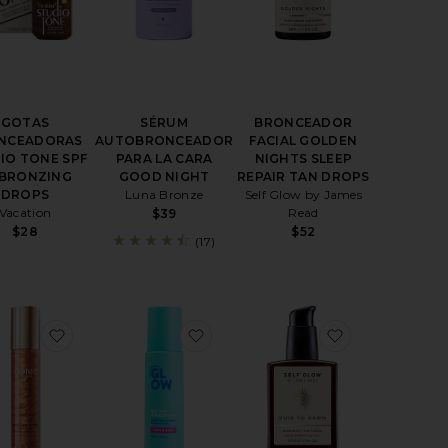
GOTAS
SÉRUM
BRONCEADOR
NCEADORAS
AUTOBRONCEADOR
FACIAL GOLDEN
IO TONE SPF
PARA LA CARA
NIGHTS SLEEP
 BRONZING
GOOD NIGHT
REPAIR TAN DROPS
DROPS
Luna Bronze
Self Glow by James
Vacation
Read
$39
$28
$52
(17)
BRONCEADOR FACIAL GUAVA GRADUAL TAN
favoritoBRUMA BRONCEADORA PREP-SET-TAN PR
favoritoAUTOBRONCEADOR MIR
favoritoAU