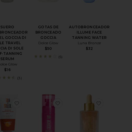
SUERO
GOTAS DE
AUTOBRONCEADOR
BRONCEADOR
BRONCEADO
ILLUME FACE
EL GOCCIA DI
GOCCIA
TANNING WATER
LE TRAVEL
Dolce Glow
Luna Bronze
CIA DI SOLE
$50
$32
F-TANNING
(5)
SERUM
olce Glow
$16
(3)
CREMA HIDRATANTE BRONCEADORA
favoritoAUTOBRONCEADOR
favoritoBRUMA BRONCEADORA 
favoritoSU