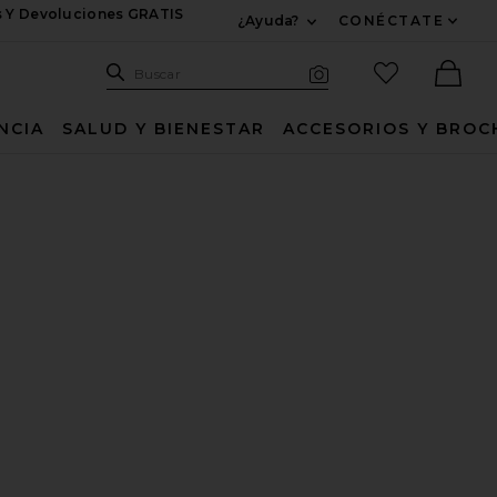
s Y Devoluciones GRATIS
¿Ayuda?
CONÉCTATE
Expandir Para Informac
Sitio de búsqueda
artículos fav
Buscar
Búsqueda visual
Ther
NCIA
SALUD Y BIENESTAR
ACCESORIOS Y BROC
PUMA BRONCEADORA