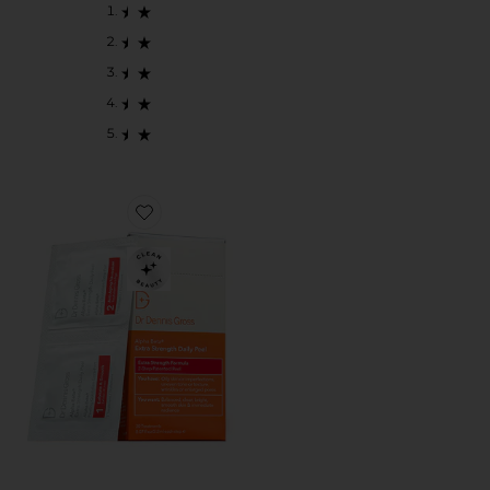
Favorite ALFA BETA EXTRA FUERZA PEELING DIAR