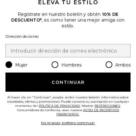
ELEVA TU ESTILO
Más Vendido
Regístrate en nuestro boletín y obtén
10% DE
PARCHES DE ESPINILLAS
DESCUENTO*
, es como tener una mejor amiga con
SALICYLIC ACID ACNE HEALING
DOTS JUMBO 40 DOTS
estilo.
Peace Out
$33
Dirección de correo
Mujer
Hombres
Ambos
CONTINUAR
Al hacer clic en "Continuar", acepta recibir nuestro boletín informativo sobre
Favorite SUERO CARA JUST LIKE NEW ADAPINOID 
novedades, ofertas y promociones. Puede cancelar su suscripción en cualquier
momento. Ver
POLÍTICA DE PRIVACIDAD
. Mostrar
RESTRICCIONES
.
Consumidores de California, vean nuestra
AVISO DE INCENTIVOS
FINANCIEROS.
.
No gracias, prefiero continuar