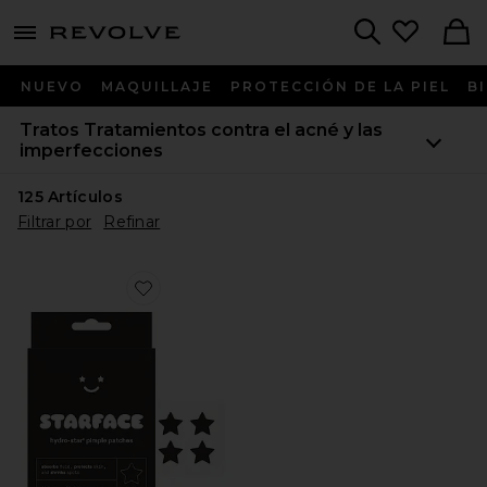
menu - shows more content
Revolve, Apparel & Fashion
Search
NUEVO
MAQUILLAJE
PROTECCIÓN DE LA PIEL
B
Tratos
Tratamientos contra el acné y las
imperfecciones
125
Artículos
Filtrar por
Refinar
Favorite PARCHE DE ESPINILLAS BLACK STAR