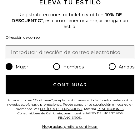
ELEVA TU ESTILO
Regístrate en nuestro boletín y obtén
10% DE
DESCUENTO*
, es como tener una mejor amiga con
estilo.
Dirección de correo
Mujer
Hombres
Ambos
CEPILLO DE PELO SMALL BRUSH
CONTINUAR
N02
La Bonne Brosse
$155
Al hacer clic en "Continuar", acepta recibir nuestro boletín informativo sobre
novedades, ofertas y promociones. Puede cancelar su suscripción en cualquier
momento. Ver
POLÍTICA DE PRIVACIDAD
. Mostrar
RESTRICCIONES
.
Consumidores de California, vean nuestra
AVISO DE INCENTIVOS
FINANCIEROS.
.
No gracias, prefiero continuar