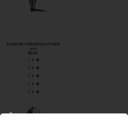
FIJADOR CHRONOS STYLER
ghd
$359
Favorite CEPILLO DE PELO SMALL BRUSH N02
CLOSE MODAL