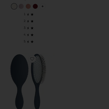
PLUS ICON TO SEE MORE OPTIONS F
Favorite PINCEL THE DETANGLING BRUSH