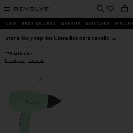
menu - shows more content
Revolve, Apparel & Fashion
Search
NEW
BEST SELLERS
MAKEUP
SKINCARE
WELLN
utensilios y cepillos
Utensilios para cabello
175
Artículos
Filtrar por
Refinar
Favorite SECADOR DE PELO HARRY JOSH PRO DR