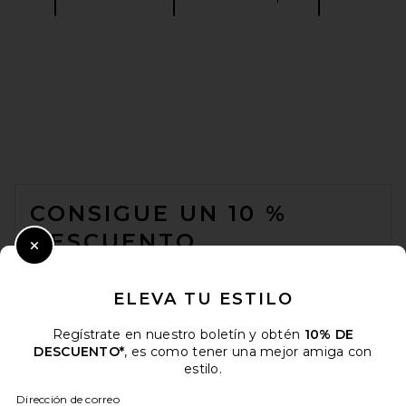
retrofete Karli Sandal in
Black
retrofete
$378
FOOTER
CONSIGUE UN 10 %
DESCUENTO
Close Modal
Cuando se suscribe a nuestro boletín enviando su correo
electrónico. Puede retirarse en cualquier momento.
política de
ELEVA TU ESTILO
privacidad
Regístrate en nuestro boletín y obtén
10% DE
Email Address
DESCUENTO*
, es como tener una mejor amiga con
estilo.
Sign Up
Dirección de correo