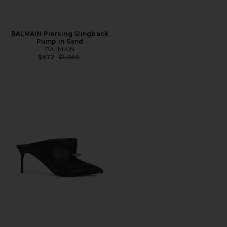
BALMAIN Piercing Slingback
Pump in Sand
BALMAIN
Precio anterior:
$672
$1,050