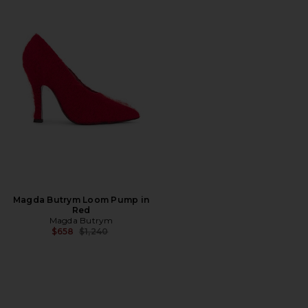
Magda Butrym Loom Pump in
Red
Magda Butrym
Precio anterior:
$658
$1,240