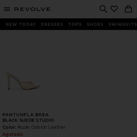
menu - shows more content
Revolve, Apparel & Fashion
Search
NEW TODAY
DRESSES
TOPS
SHOES
SWIMSUIT
PANTUNFLA BREA
BLACK SUEDE STUDIO
Color:
Nude Ostrich Leather
Agotado