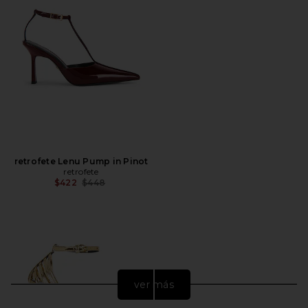
retrofete Lenu Pump in Pinot
retrofete
Precio anterior:
$422
$448
ver más