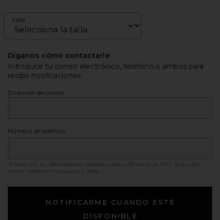
Talla
Díganos cómo contactarle
Introduce tu correo electrónico, teléfono o ambos para
recibir notificaciones.
Dirección de correo
Número de teléfono
Al hacer clic en «Notificarme», acepta nuestras
Términos de SMS
. Se pueden
aplicar tarifas de mensajería y datos.
NOTIFICARME CUANDO ESTÉ
DISPONIBLE