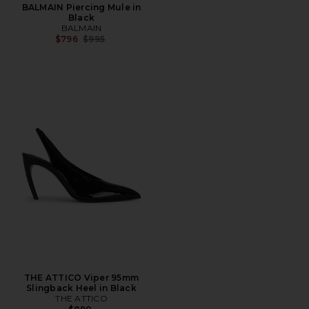
BALMAIN Piercing Mule in
Black
BALMAIN
Precio anterior:
$796
$995
THE ATTICO Viper 95mm
Slingback Heel in Black
THE ATTICO