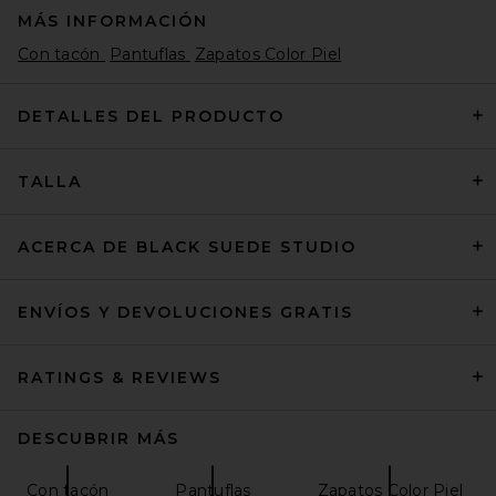
MÁS INFORMACIÓN
Con tacón
Pantuflas
Zapatos Color Piel
DETALLES DEL PRODUCTO
TALLA
retrofete Analu Heel in Gold
Mirror
retrofete
$398
ACERCA DE BLACK SUEDE STUDIO
ENVÍOS Y DEVOLUCIONES GRATIS
RATINGS & REVIEWS
DESCUBRIR MÁS
Con tacón
Pantuflas
Zapatos Color Piel