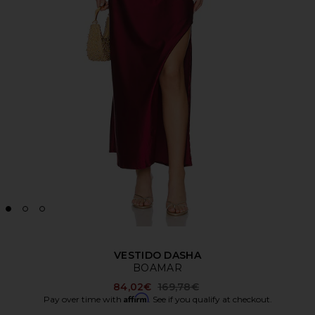
VESTIDO DASHA
BOAMAR
Previous price:
84,02€
169,78€
Affirm
Pay over time with
. See if you qualify at checkout.