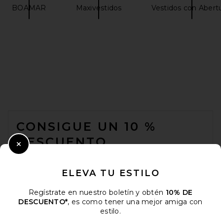
BOAMAR
Maxivestidos
Vestidos con Abert
FOOTER
CONSIGUE UN 10 %
DESCUENTO
Close Modal
Cuando se suscribe a nuestro boletín enviando su correo
electrónico. Puede retirarse en cualquier momento.
política de
ELEVA TU ESTILO
privacidad
Regístrate en nuestro boletín y obtén
10% DE
Email Address
DESCUENTO*
, es como tener una mejor amiga con
estilo.