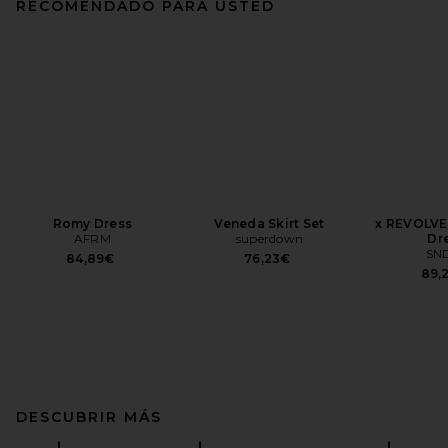
RECOMENDADO PARA USTED
Romy Dress
Veneda Skirt Set
x REVOLVE 
AFRM
superdown
Dr
SN
84,89€
76,23€
89,
DESCUBRIR MÁS