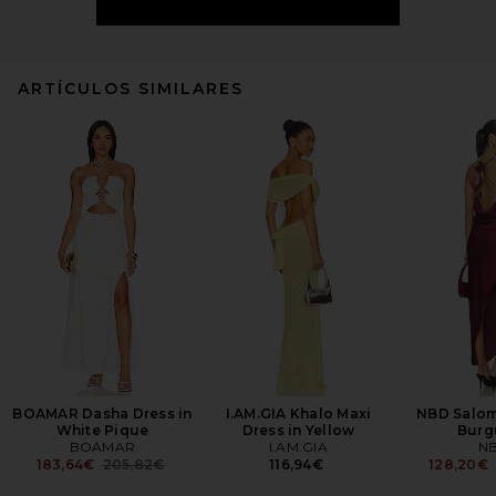
ARTÍCULOS SIMILARES
BOAMAR Dasha Dress in
I.AM.GIA Khalo Maxi
NBD Salom
White Pique
Dress in Yellow
Burg
BOAMAR
I.AM.GIA
N
Previous price:
183,64€
205,82€
116,94€
128,20€