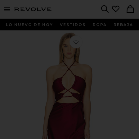
menu - shows more content
Revolve, Apparel & Fashion
Search
LO NUEVO DE HOY
VESTIDOS
ROPA
REBAJA
Favorito VESTIDO DASHA