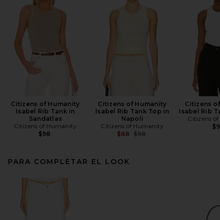
Citizens of Humanity
Citizens of Humanity
Citizens o
Isabel Rib Tank in
Isabel Rib Tank Top in
Isabel Rib T
Sandatlas
Napoli
Citizens o
Citizens of Humanity
Citizens of Humanity
$
Previous price:
$98
$88
$98
PARA COMPLETAR EL LOOK