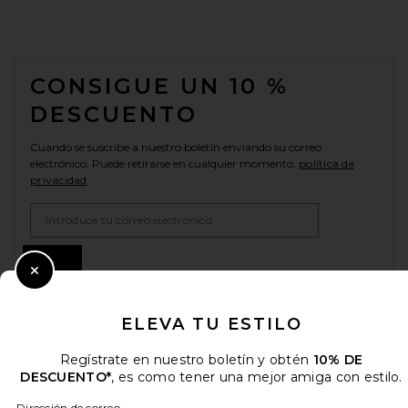
FOOTER
CONSIGUE UN 10 %
DESCUENTO
Cuando se suscribe a nuestro boletín enviando su correo
electrónico. Puede retirarse en cualquier momento.
política de
privacidad
Email Address
Sign Up
Close Modal
ELEVA TU ESTILO
es
USD
Change Country Regions Preferences
Regístrate en nuestro boletín y obtén
10% DE
DESCUENTO*
, es como tener una mejor amiga con estilo.
Dirección de correo