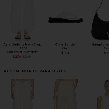
Ayla Undone Hem Crop
Chris Sandal
Hamptons
Jeans
RAYE
Co
Citizens of Humanity
$168
$2
Previous price:
$234
$248
RECOMENDADO PARA USTED