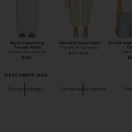
Brynn Drawstring
Marcelle Cargo Pant
So Soft Sea
Trouser Pants
Citizens of Humanity
Ta
Citizens of Humanity
Free 
Previous price:
$211
$248
$298
$
DESCUBRIR MÁS
Tops sin mangas
Camisetas de tirantes
Top