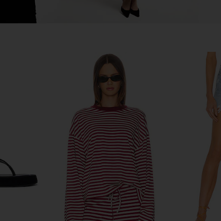
light Pant in
Citizens of Humanity Thassos
PISTOLA Ca
Twisted Seam Utility Pants in Bezal
Straig
anity
Citizens of Humanity
$278