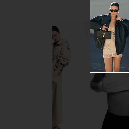
Citizens of Humanity Marcelle
Citizens of Humanit
Cargo in Washed Black
Cargo Pant in Tr
Citizens of Humanity
Citizens of Hum
$248
$248