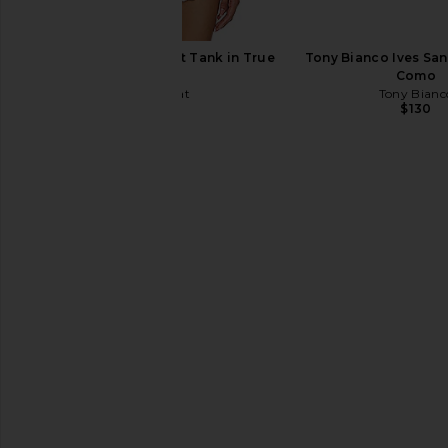
The Great The Eyelet Tank in True
Tony Bianco Ives San
White
Como
The Great
Tony Bianc
$115
$130
Citizens of Humanity Flight Pant in
Citizens of Humanity F
Tea Leaf
Dogwood
Citizens of Humanity
Citizens of Hum
$358
$358