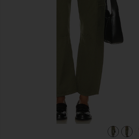
diapositivas anteriores
view 4 of 4 CARGA BAJA MARCELLE in Surplus