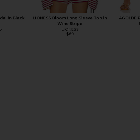
dal in Black
LIONESS Bloom Long Sleeve Top in
AGOLDE Pa
Wine Stripe
o
LIONESS
$69
light Pant in
Citizens of Humanity Marcelle
Citizens of 
Cargo in Charcoal
anity
Citizens of Humanity
Citi
$230
$258
Previous price: