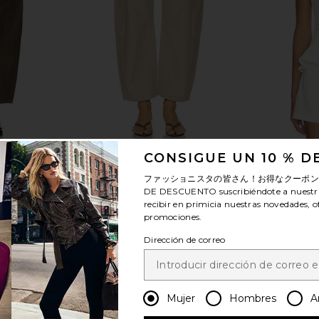
y Marcelle
Citizens of Humanity Marcelle
PISTOLA A
CONSIGUE UN 10 % 
Costes
Cargo in Burnished Quartz
T
ファッショニスタの皆さん！お得なクーポ
anity
Citizens of Humanity
$248
DE DESCUENTO
suscribiéndote a nuestr
8
Previous price:
recibir en primicia nuestras novedades, o
promociones.
Dirección de correo
ver más
Mujer
Hombres
A