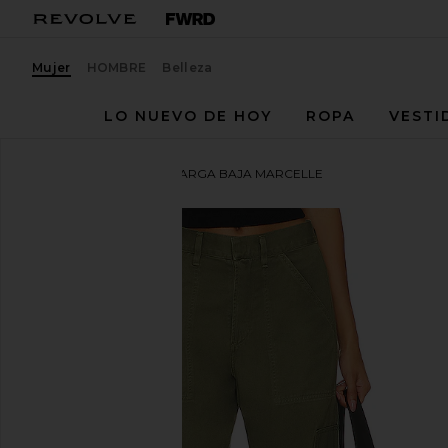
Mujer
HOMBRE
Belleza
LO NUEVO DE HOY
ROPA
VESTI
Citizens of Humanity
CARGA BAJA MARCELLE
favoritoCitizens of Humanity Marcelle Low Slung Ca