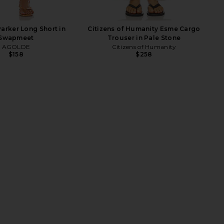
rker Long Short in
Citizens of Humanity Esme Cargo
Swapmeet
Trouser in Pale Stone
AGOLDE
Citizens of Humanity
$158
$258
Humanity Flight Pant in
Citizens of Humanity Ciela Balloon
Carob
Utility Linen Pants in Reservoir
zens of Humanity
Citizens of Humanity
$358
$298