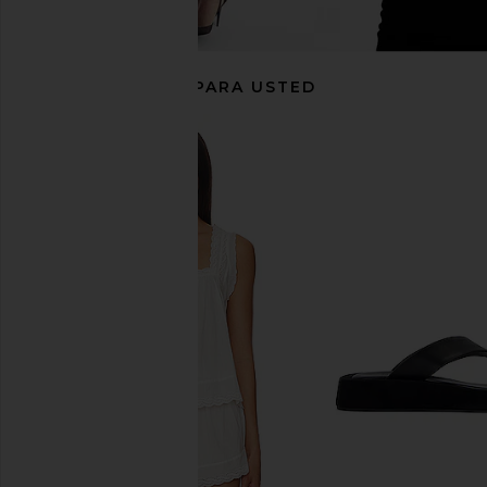
RECOMENDADO PARA USTED
Citizens of Humanity Marcelle
Citizens of Humanity F
Cargo Pant in Napoli
Catalina
Citizens of Humanity
Citizens of Hum
$358
$211
$248
Previous price: