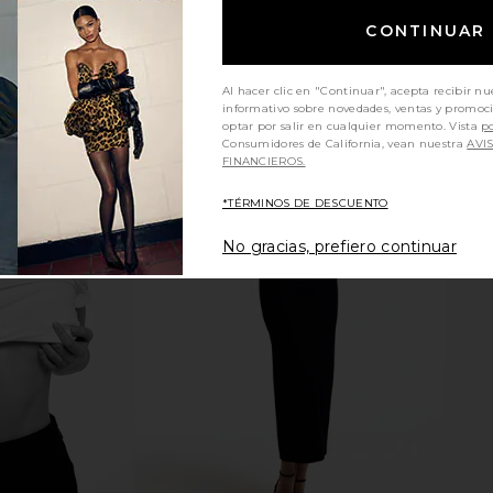
CONTINUAR
Al hacer clic en "Continuar", acepta recibir nu
informativo sobre novedades, ventas y promoc
optar por salir en cualquier momento. Vista
po
Consumidores de California, vean nuestra
AVI
FINANCIEROS.
*TÉRMINOS DE DESCUENTO
No gracias, prefiero continuar
y Marcelle
Citizens of Humanity Marcelle
Citizens 
ue Navy
Cargo Pants in Cadet
Car
anity
Citizens of Humanity
Citi
$211
$248
Previous price: