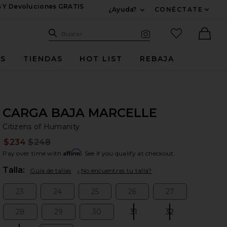
s Y Devoluciones GRATIS
¿Ayuda?
CONÉCTATE
Expandir Para Informac
Sitio de búsqueda
artículos fav
Buscar
Búsqueda visual
Ther
ES
TIENDAS
HOT LIST
REBAJA
CARGA BAJA MARCELLE
Ci
bran
Citizens of Humanity
$234
$248
Prev
Affirm
Pay over time with
. See if you qualify at checkout.
Plea
Talla:
Guía de tallas
¿No encuentras tu talla?
23
24
25
26
27
Size:
Size:
Size:
Size:
Size:
28
29
30
31
32
Size:
Size:
Size:
Size:
Size: