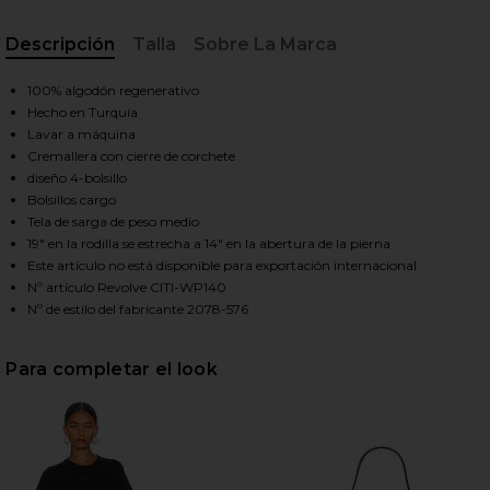
Descripción
Talla
Sobre La Marca
HARE MARCELLE LOW SLUNG CARGO IN SURPLUS ON
HARE MARCELLE LOW SLUNG CARGO IN SURPLUS ON
HARE MARCELLE LOW SLUNG CARGO IN SURPLUS ON 
, Cu
100% algodón regenerativo
Hecho en Turquía
Lavar a máquina
Cremallera con cierre de corchete
diseño 4-bolsillo
Bolsillos cargo
Tela de sarga de peso medio
19" en la rodilla se estrecha a 14" en la abertura de la pierna
Este artículo no está disponible para exportación internacional
Nº artículo Revolve CITI-WP140
Nº de estilo del fabricante 2078-576
Para completar el look