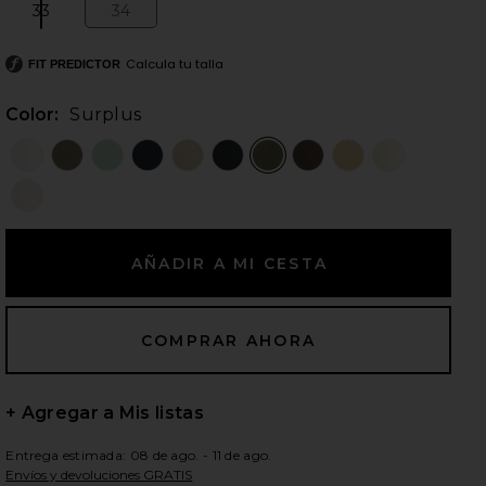
33
34
Size:
Size:
Calcula tu talla
FIT PREDICTOR
ientes diapositivas
Color:
Surplus
+ Agregar a Mis listas
iew 2 of 4 CARGA BAJA MARCELLE in Surplus
view
Entrega estimada: 08 de ago. - 11 de ago.
Envíos y devoluciones GRATIS