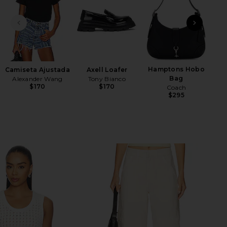
DIAPOSITIVA ANTERIOR
SIGU
Hamptons Hobo
Camiseta Ajustada
Axell Loafer
Bag
Alexander Wang
Tony Bianco
$170
$170
Coach
$295