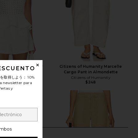
nna Peplum Sweater
Citizens of Humanity Marcelle
DESCUENTO
ank in White
Cargo Pant in Almondette
ンを取得しよう：
10%
PISTOLA
Citizens of Humanity
$168
$248
a newsletter para
fertas y
mbos