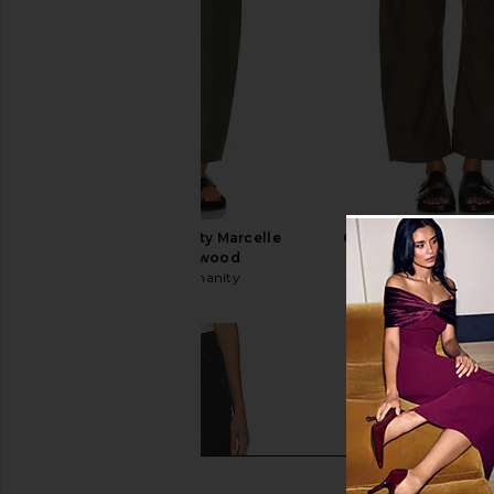
Citizens of Humanity Marcelle
Citizens of Humanit
Cargo in Dogwood
Cargo Pant in 
Citizens of Humanity
Citizens of Hum
$248
$234
$24