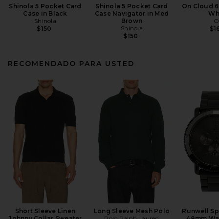
Shinola 5 Pocket Card
Shinola 5 Pocket Card
On Cloud 6
Case in Black
Case Navigator in Med
Wh
Shinola
Brown
O
Shinola
$150
$1
$150
RECOMENDADO PARA USTED
Short Sleeve Linen
Long Sleeve Mesh Polo
Runwell Sp
Johnny Collar Sweater
Polo Ralph Lauren
48mm Wat