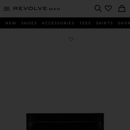
Revolve
menu - shows more content
Search
NEW
SHOES
ACCESSORIES
TEES
SHIRTS
SHO
Favorito TARJETERO