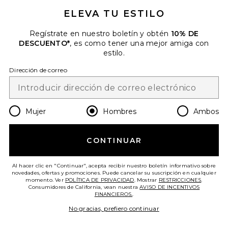
electrónico. Puede retirarse en cualquier momento.
política de
ELEVA TU ESTILO
privacidad
Regístrate en nuestro boletín y obtén
10% DE
Email Address
DESCUENTO*
, es como tener una mejor amiga con
estilo.
Sign Up
Dirección de correo
es
USD
Change Country Regions Preferences
Mujer
Hombres
Ambos
CONTINUAR
¡AYÚDANOS A MEJORAR!
Haz una breve encuesta sobre la visita de hoy.
¡Vamos!
Al hacer clic en "Continuar", acepta recibir nuestro boletín informativo sobre
novedades, ofertas y promociones. Puede cancelar su suscripción en cualquier
momento. Ver
POLÍTICA DE PRIVACIDAD
. Mostrar
RESTRICCIONES
.
Consumidores de California, vean nuestra
AVISO DE INCENTIVOS
ATENCIÓN AL CLIENTE
FINANCIEROS.
.
No gracias, prefiero continuar
© EMINENT, INC. (UNA EMPRESA DEL GRUPO REVOLVE). SE RESERVA TODOS
LOS DERECHOS.