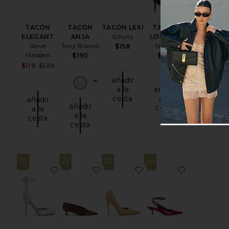
TACÓN
TACÓN
TACÓN LEXI
TACÓN
ELEGANT
ANJA
Schutz
LOCK UP
Steve
Tony Bianco
NIIHAI
$158
Madden
$190
$164
Sale price:
$119
$139
Previous price:
añadir
a la
añadir
cesta
a la
añadir
añadir
cesta
a la
a la
cesta
cesta
21
22
23
24
favoritoTACÓN LARINA
favoritoTACÓN CHERRY
favoritoTACÓN ELEGA
favoritoT