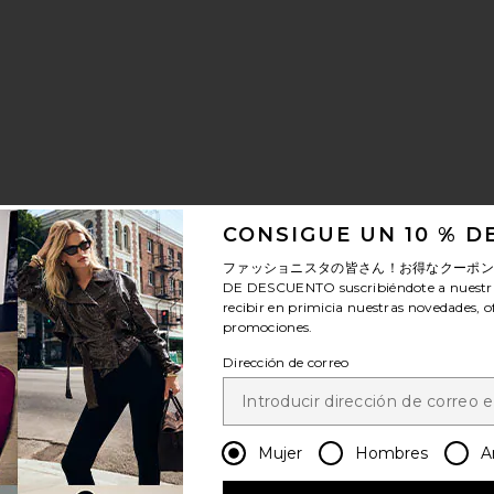
CONSIGUE UN 10 % 
ファッショニスタの皆さん！お得なクーポ
DE DESCUENTO
suscribiéndote a nuestr
recibir en primicia nuestras novedades, o
promociones.
Dirección de correo
ACÓN LOCK UP
Mujer
Hombres
A