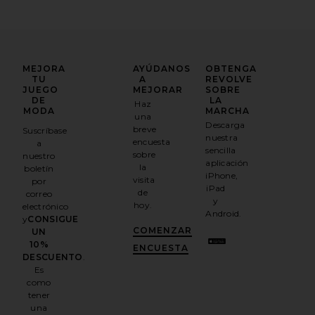
MEJORA
AYÚDANOS
OBTENGA
TU
A
REVOLVE
JUEGO
MEJORAR
SOBRE
DE
LA
Haz
MODA
MARCHA
una
Descarga
breve
Suscríbase
nuestra
encuesta
a
sencilla
sobre
nuestro
aplicación
la
boletín
iPhone,
visita
por
iPad
de
correo
y
hoy.
electrónico
Android.
y
CONSIGUE
COMENZAR
UN
10%
ENCUESTA
DESCUENTO
.
Es
como
tener
una