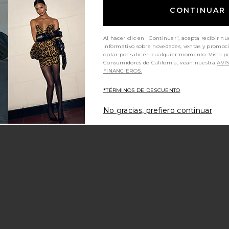
CONTINUAR
Al hacer clic en "Continuar", acepta recibir nu
informativo sobre novedades, ventas y promoc
optar por salir en cualquier momento. Vista
po
Consumidores de California, vean nuestra
AVI
FINANCIEROS.
*TÉRMINOS DE DESCUENTO
No gracias, prefiero continuar
NT
ACÓN RIZZIE