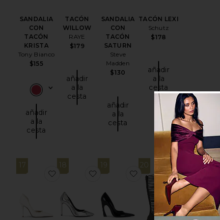
SANDALIA
TACÓN
SANDALIA
TACÓN LEXI
CON
WILLOW
CON
Schutz
TACÓN
RAYE
TACÓN
$178
KRISTA
SATURN
$179
Tony Bianco
Steve
Madden
$155
añadir
$130
añadir
a la
a la
cesta
cesta
añadir
añadir
a la
a la
cesta
cesta
17
18
19
20
favoritoTACÓN ELEGANT
favoritoTACÓN ANJA
favoritoTACÓN LEXI
favoritoT