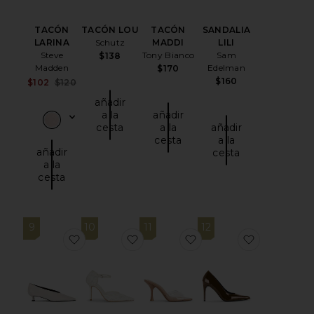
TACÓN
TACÓN LOU
TACÓN
SANDALIA
LARINA
Schutz
MADDI
LILI
Steve
Tony Bianco
Sam
$138
Madden
Edelman
$170
$160
Sale price:
$102
$120
Previous price:
añadir
a la
añadir
cesta
a la
añadir
cesta
a la
añadir
cesta
a la
cesta
9
10
11
12
favoritoTACÓN CHERRY
favoritoTALÓN CON CORREA DE 
favoritoSANDALIA SAN
favoritoT