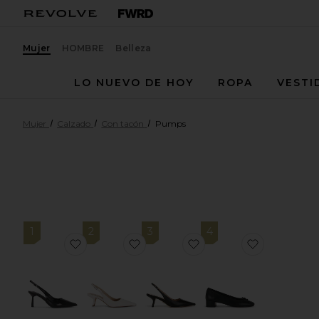
Mujer
HOMBRE
Belleza
LO NUEVO DE HOY
ROPA
VESTI
Mujer
Calzado
Con tacón
Pumps
1
2
3
4
favoritoSANDALIA BAZ
favoritoSANDALIA CON TIRAS AL
favoritoSANDALIA BL
favoritoT