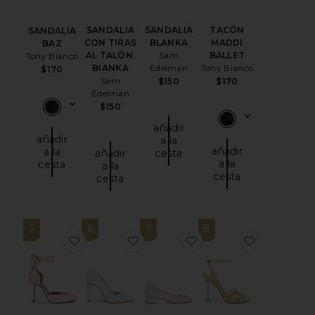
SANDALIA
SANDALIA
TACÓN
SANDALIA
CON TIRAS
BLANKA
MADDI
BAZ
AL TALÓN.
Sam
BALLET
Tony Bianco
BIANKA
Edelman
Tony Bianco
$170
Sam
$150
$170
Edelman
$150
añadir
añadir
a la
añadir
a la
añadir
cesta
a la
cesta
a la
cesta
cesta
5
6
7
8
favoritoTACÓN LARINA
favoritoTACÓN LOU
favoritoTACÓN MADDI
favoritoSA