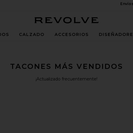
Envío
Revolve
DOS
CALZADO
ACCESORIOS
DISEÑADOR
TACONES MÁS VENDIDOS
¡Actualizado frecuentemente!
 TALÓN. BIANKA
ANKA
ACÓN MADDI BALLET