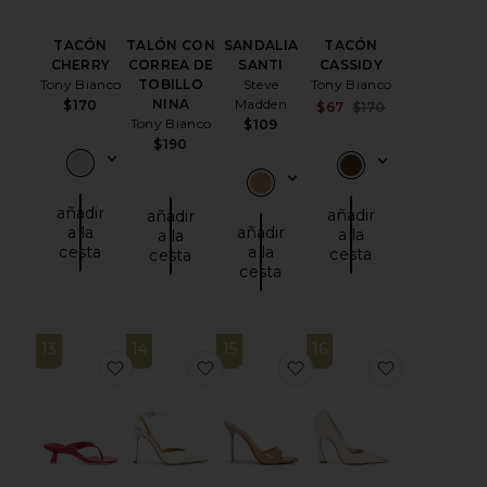
TACÓN
TALÓN CON
SANDALIA
TACÓN
CHERRY
CORREA DE
SANTI
CASSIDY
Tony Bianco
TOBILLO
Steve
Tony Bianco
NINA
Madden
$170
Sale price:
$67
$170
Tony Bianco
Previous price
$109
$190
añadir
añadir
añadir
a la
añadir
a la
a la
cesta
a la
cesta
cesta
cesta
13
14
15
16
favoritoSANDALIA CON TACÓN KRISTA
favoritoTACÓN WILLOW
favoritoSANDALIA C
favoritoTA