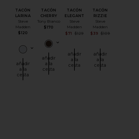
TACÓN
TACÓN
TACÓN
TACÓN
LARINA
CHERRY
ELEGANT
RIZZIE
Steve
Tony Bianco
Steve
Steve
Madden
Madden
Madden
$170
$120
Sale price:
Sale price:
$71
$129
$39
$109
Previous price:
Previous price
añadir
añadir
añadir
a la
a la
añadir
a la
cesta
cesta
a la
cesta
cesta