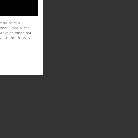
estro boletín
iones. Usted puede
lítica de privacidad
SO DE INCENTIVOS