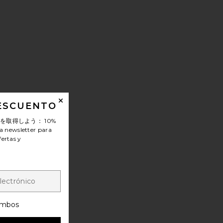
DESCUENTO
ンを取得しよう：
10%
a newsletter para
fertas y
mbos