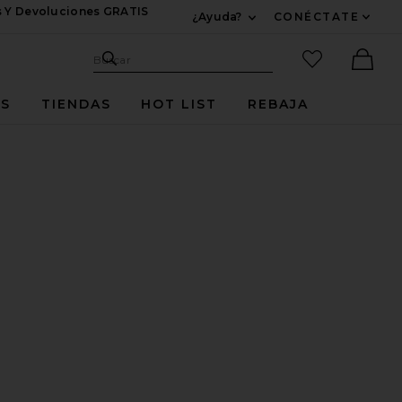
s Y Devoluciones GRATIS
¿Ayuda?
CONÉCTATE
Expandir Para Informac
Sitio de búsqueda
artículos fav
Buscar
Ther
ES
TIENDAS
HOT LIST
REBAJA