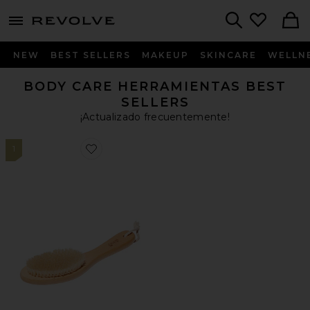
menu - shows more content
Revolve, Apparel & Fashion
Search
NEW
BEST SELLERS
MAKEUP
SKINCARE
WELLN
BODY CARE HERRAMIENTAS BEST
SELLERS
¡Actualizado frecuentemente!
1
Favorite PINCEL SECO G.TOX ULTIMATE DRY BRUSH