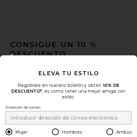
FOOTER
CONSIGUE UN 10 %
DESCUENTO
CLOSE MODAL
Cuando se suscribe a nuestro boletín enviando su correo
electrónico. Puede retirarse en cualquier momento.
política de
ELEVA TU ESTILO
privacidad
Regístrate en nuestro boletín y obtén
10% DE
Email Address
DESCUENTO*
, es como tener una mejor amiga con
estilo.
Sign Up
Dirección de correo
es
USD
Change Country Regions Preferences
Mujer
Hombres
Ambos