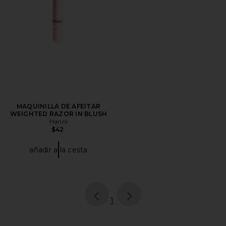
MAQUINILLA DE AFEITAR
WEIGHTED RAZOR IN BLUSH
Hanni
$42
añadir a la cesta
page
of 1, currently selected
1