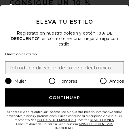
CONSIGUE UN 10 %
CLOSE MODAL
DESCUENTO
ELEVA TU ESTILO
Cuando se suscribe a nuestro boletín enviando su correo
electrónico. Puede retirarse en cualquier momento.
política de
privacidad
Regístrate en nuestro boletín y obtén
10% DE
DESCUENTO*
, es como tener una mejor amiga con
Email Address
estilo.
Dirección de correo
Sign Up
Mujer
Hombres
Ambos
es
USD
Change Country Regions Preferences
CONTINUAR
¡AYÚDANOS A MEJORAR!
Haz una breve encuesta sobre la visita de hoy.
¡Vamos!
Al hacer clic en "Continuar", acepta recibir nuestro boletín informativo sobre
novedades, ofertas y promociones. Puede cancelar su suscripción en cualquier
momento. Ver
POLÍTICA DE PRIVACIDAD
. Mostrar
RESTRICCIONES
.
Consumidores de California, vean nuestra
AVISO DE INCENTIVOS
ATENCIÓN AL CLIENTE
FINANCIEROS.
.