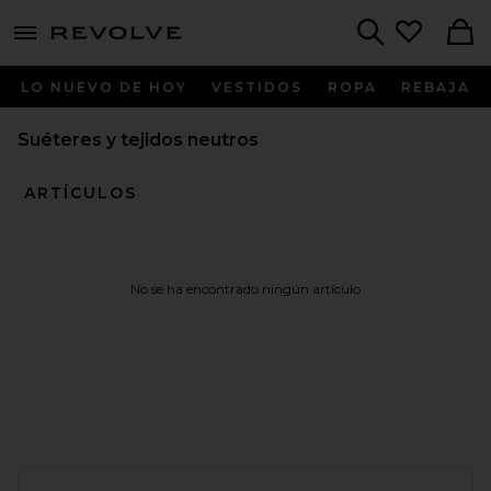
menu - shows more content
Revolve, Apparel & Fashion
Search
LO NUEVO DE HOY
VESTIDOS
ROPA
REBAJA
Suéteres y tejidos neutros
ARTÍCULOS
No se ha encontrado ningún artículo
FOOTER