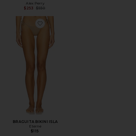
Alex Perry
Previous price:
$253
$550
Favorite BRAGUITA BIKINI ISLA
BRAGUITA BIKINI ISLA
Eterne
$115