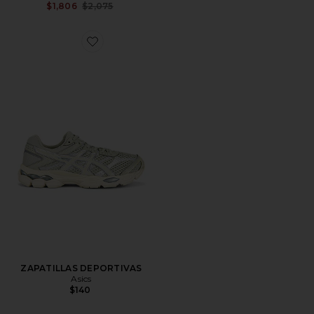
Previous price:
$1,806
$2,075
Favorite ZAPATILLAS DEPORTIVAS
ZAPATILLAS DEPORTIVAS
Asics
$140