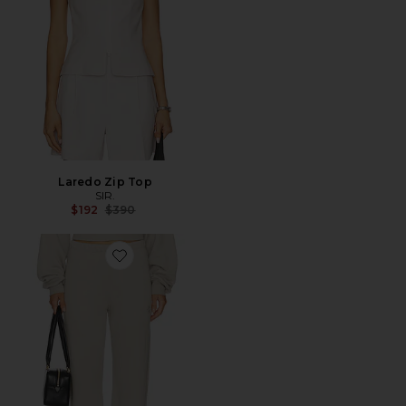
Laredo Zip Top
SIR.
Previous price:
$192
$390
Favorite PANTALÓN DEPORTIVO