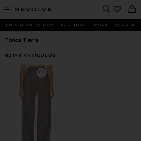
menu - shows more content
Revolve, Apparel & Fashion
Search
LO NUEVO DE HOY
VESTIDOS
ROPA
REBAJA
Tonos Tierra
83179
ARTÍCULOS
Favorite PANTALONES