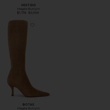
VESTIDO
Magda Butrym
Previous price:
$1,716
$2,350
Favorite BOTAS
BOTAS
Magda Butrym