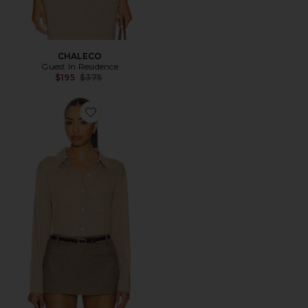
CHALECO
Guest In Residence
Previous price:
$195
$375
Favorite CAMISA SHOWTIME