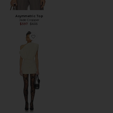
Asymmetric Top
Jade Cropper
Previous price:
$597
$635
Favorite VESTIDO