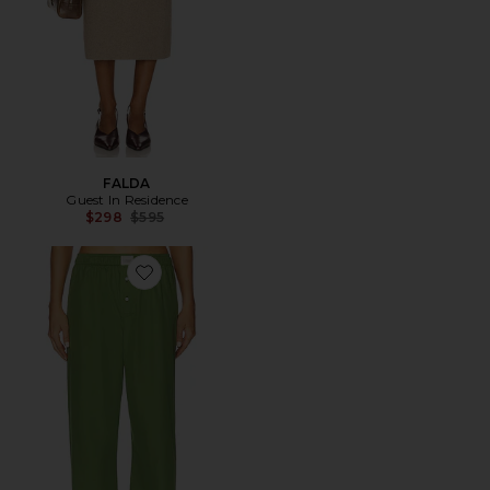
FALDA
Guest In Residence
Previous price:
$298
$595
Favorite PANTALÓN