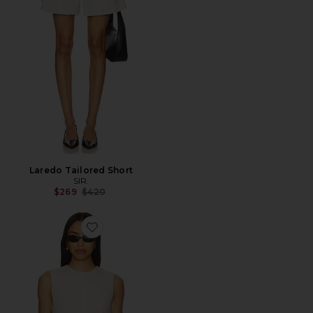
Laredo Tailored Short
SIR.
Previous price:
$269
$420
Favorite Laredo Zip Top