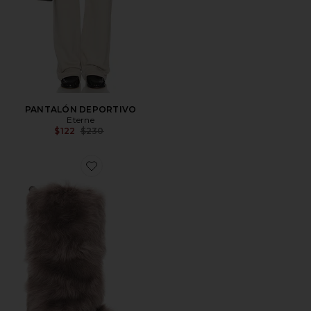
PANTALÓN DEPORTIVO
Eterne
Previous price:
$122
$230
Favorite BOTAS