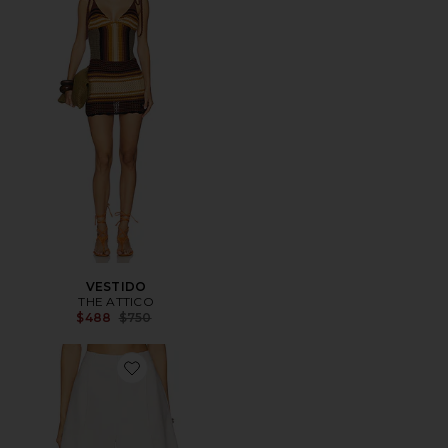
VESTIDO
THE ATTICO
Previous price:
$488
$750
Favorite Laredo Tailored Short