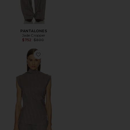
PANTALONES
Jade Cropper
Previous price:
$752
$800
Favorite Asymmetric Top