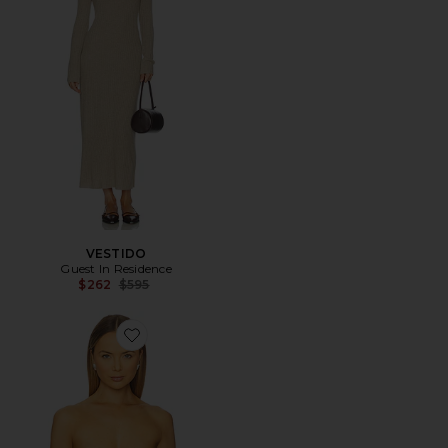
VESTIDO
Guest In Residence
Previous price:
$262
$595
Favorite Sartoria Bodice Top