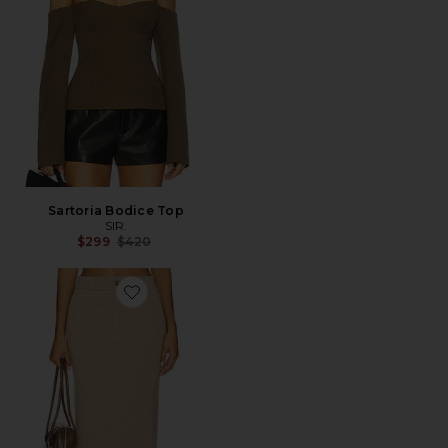
Sartoria Bodice Top
SIR.
Previous price:
$299
$420
Favorite FALDA