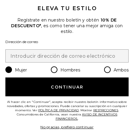
ELEVA TU ESTILO
Cuando se suscribe a nuestro boletín enviando su correo
electrónico. Puede retirarse en cualquier momento.
política de
privacidad
Regístrate en nuestro boletín y obtén
10% DE
DESCUENTO*
, es como tener una mejor amiga con
Email Address
estilo.
Dirección de correo
Sign Up
Mujer
Hombres
Ambos
es
USD
Change Country Regions Preferences
CONTINUAR
¡AYÚDANOS A MEJORAR!
Haz una breve encuesta sobre la visita de hoy.
¡Vamos!
Al hacer clic en "Continuar", acepta recibir nuestro boletín informativo sobre
novedades, ofertas y promociones. Puede cancelar su suscripción en cualquier
momento. Ver
POLÍTICA DE PRIVACIDAD
. Mostrar
RESTRICCIONES
.
Consumidores de California, vean nuestra
AVISO DE INCENTIVOS
ATENCIÓN AL CLIENTE
FINANCIEROS.
.
No gracias, prefiero continuar
© EMINENT, INC. (UNA EMPRESA DEL GRUPO REVOLVE). SE RESERVA TODOS