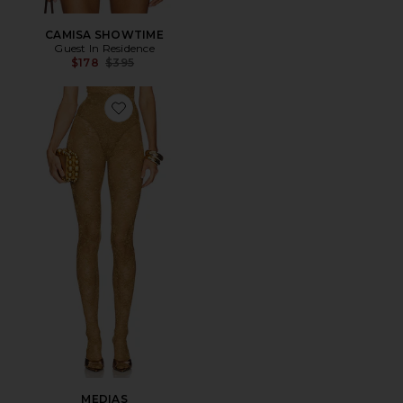
CAMISA SHOWTIME
Guest In Residence
Previous price:
$178
$395
Favorite MEDIAS
MEDIAS