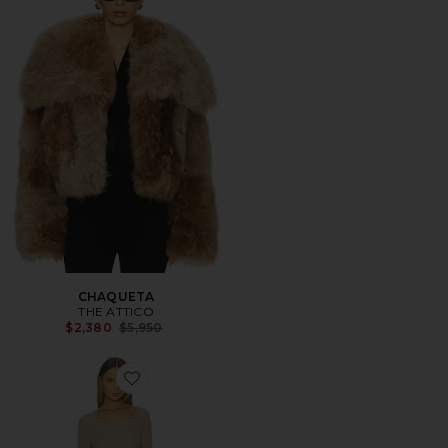
CHAQUETA
THE ATTICO
Previous price:
$2,380
$5,950
Favorite VESTIDO