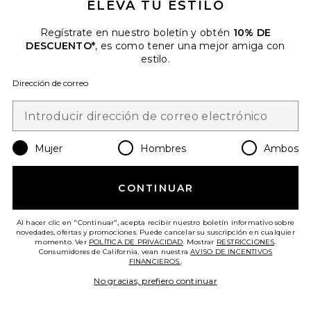
ELEVA TU ESTILO
Regístrate en nuestro boletín y obtén
10% DE
VESTIDO ARABELLE
DESCUENTO*
, es como tener una mejor amiga con
Runaway The Label
estilo.
$159
Dirección de correo
Favorite VESTIDO KESARI
Mujer
Hombres
Ambos
CONTINUAR
Al hacer clic en "Continuar", acepta recibir nuestro boletín informativo sobre
novedades, ofertas y promociones. Puede cancelar su suscripción en cualquier
momento. Ver
POLÍTICA DE PRIVACIDAD
. Mostrar
RESTRICCIONES
.
Consumidores de California, vean nuestra
AVISO DE INCENTIVOS
FINANCIEROS.
.
¡TENDENCIAS AHORA!
No gracias, prefiero continuar
7 vendidos recientemente