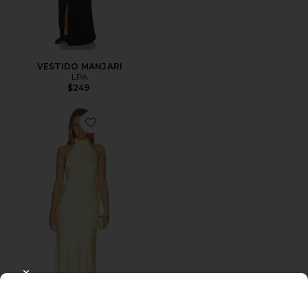
VESTIDO MANJARI
LPA
$249
Favorite VESTIDO ARABELLE
CLOSE MODAL