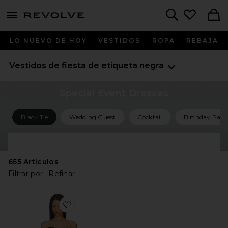
menu - shows more content
Revolve, Apparel & Fashion
Search
LO NUEVO DE HOY
VESTIDOS
ROPA
REBAJA
Vestidos de fiesta de etiqueta negra
Special Event Dresses
Black Tie
Wedding Guest
Cocktail
Birthday Part
Shop All Special Event Dresses
655
Artículos
Filtrar por
Refinar
Favorite VESTIDO MIDI SIN TIRANTES POLKA DOT