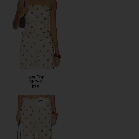
Lyra Top
SNDYS
$70
Favorite PANTALÓN LYRA