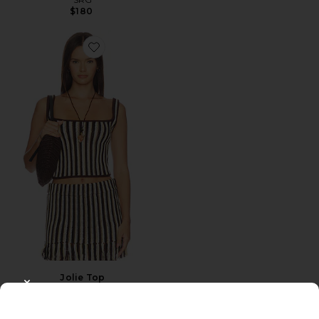
$180
Favorite Jolie Top
Jolie Top
Amanda Uprichard
CLOSE MODAL
$172