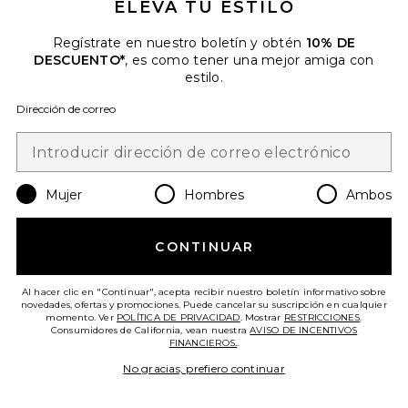
ELEVA TU ESTILO
Favorite FALDA-PANTALÓN JOLIE
Regístrate en nuestro boletín y obtén
10% DE
DESCUENTO*
, es como tener una mejor amiga con
estilo.
Dirección de correo
Mujer
Hombres
Ambos
CONTINUAR
Al hacer clic en "Continuar", acepta recibir nuestro boletín informativo sobre
novedades, ofertas y promociones. Puede cancelar su suscripción en cualquier
FALDA-PANTALÓN JOLIE
momento. Ver
POLÍTICA DE PRIVACIDAD
. Mostrar
RESTRICCIONES
.
Amanda Uprichard
Consumidores de California, vean nuestra
AVISO DE INCENTIVOS
$194
FINANCIEROS.
.
No gracias, prefiero continuar
Favorite VESTIDO HAILEY