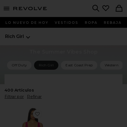
menu - shows more content
Revolve, Apparel & Fashion
Search
LO NUEVO DE HOY
VESTIDOS
ROPA
REBAJA
Rich Girl
The Summer Vibes Shop
Off Duty
Rich Girl
East Coast Prep
Western
Shop All Summer Vibes
400
Artículos
Filtrar por
Refinar
Favorite VESTIDO ANA