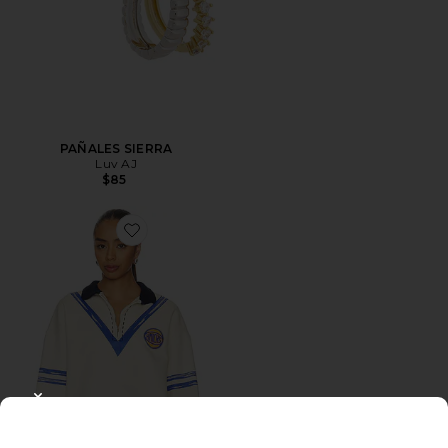
PAÑALES SIERRA
Luv AJ
$85
Favorite JERSEY NEW YORK KNICKS
CLOSE MODAL