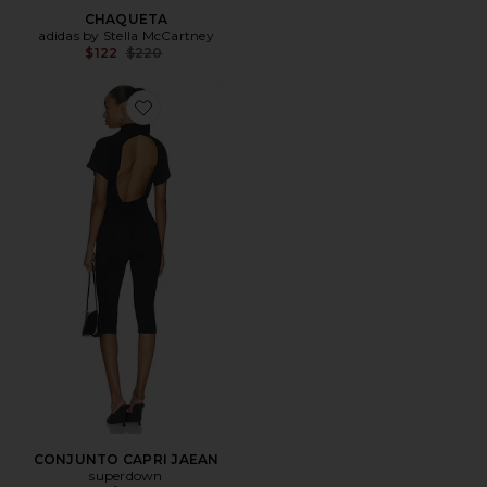
CHAQUETA
adidas by Stella McCartney
Previous price:
$122
$220
Favorite CONJUNTO CAPRI JAEAN
CONJUNTO CAPRI JAEAN
superdown