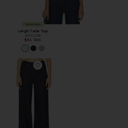
Sostenible
Leigh Tank Top
AGOLDE
Previous price:
$84
$98
Favorite Lisa Jeans