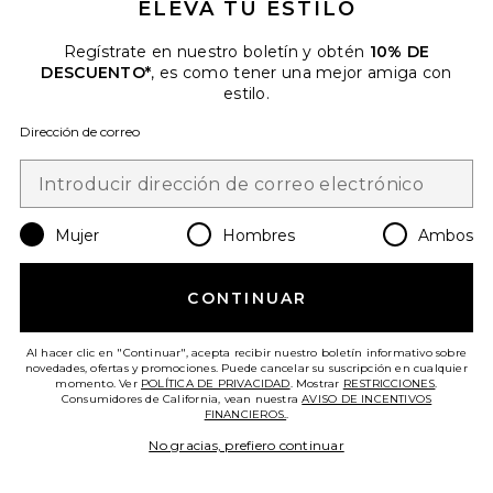
ELEVA TU ESTILO
Regístrate en nuestro boletín y obtén
10% DE
DESCUENTO*
, es como tener una mejor amiga con
estilo.
JERSEY NEW YORK KNICKS
Dirección de correo
DANNIJOPRO
$275
Mujer
Hombres
Ambos
Favorite Camiseta tirantes
CONTINUAR
Al hacer clic en "Continuar", acepta recibir nuestro boletín informativo sobre
novedades, ofertas y promociones. Puede cancelar su suscripción en cualquier
momento. Ver
POLÍTICA DE PRIVACIDAD
. Mostrar
RESTRICCIONES
.
Consumidores de California, vean nuestra
AVISO DE INCENTIVOS
FINANCIEROS.
.
No gracias, prefiero continuar