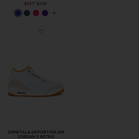
Previous price:
$297
$395
PLUS ICON TO SEE MORE OPTIONS 
Favorite ZAPATILLA DEPORTIVA AIR JORDAN 3 RE
ZAPATILLA DEPORTIVA AIR
JORDAN 3 RETRO