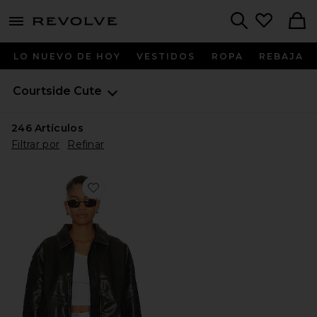
menu - shows more content
Revolve, Apparel & Fashion
Search
LO NUEVO DE HOY
VESTIDOS
ROPA
REBAJA
Courtside Cute
246
Artículos
Filtrar por
Refinar
Favorite CAZADORA KENNY