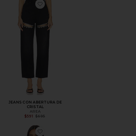
Favorite JEANS CON ABERTURA DE CRISTAL
JEANS CON ABERTURA DE
CRISTAL
AREA
Previous price:
$591
$695
Favorite CAZADORA NIRVANA