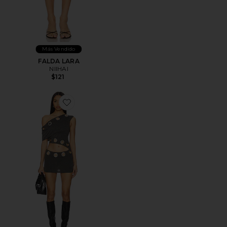
Más Vendido
FALDA LARA
NIIHAI
$121