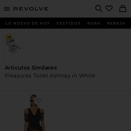
menu - shows more content
Revolve, Apparel & Fashion
Search
LO NUEVO DE HOY
VESTIDOS
ROPA
REBAJA
Artículos Similares
Pleasures Toilet Ashtray in White