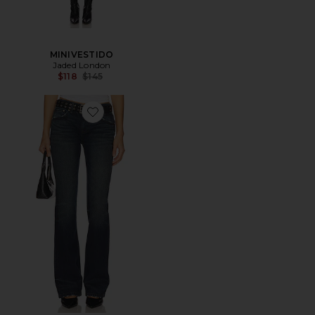
MINIVESTIDO
Jaded London
Precio anterior:
$118
$145