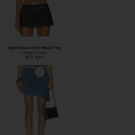
Backless Hotfix Mesh Top
Jaded London
Precio anterior:
$72
$89