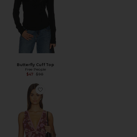
Butterfly Cuff Top
Free People
Precio anterior:
$47
$98