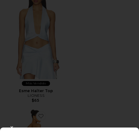
Más Vendido
Esme Halter Top
LIONESS
$65
CLOSE MODAL