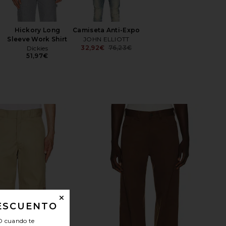
Hickory Long
Camiseta Anti-Expo
Sleeve Work Shirt
JOHN ELLIOTT
32,92€
76,23€
Dickies
Previous price:
51,97€
DESCUENTO
O
cuando te