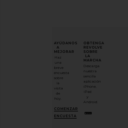
MEJORA
AYÚDANOS
OBTENGA
Dickies Denim Shirt in Rinsed
Dickies Loose Strai
TU
A
REVOLVE
Dickies
Knee Jean in Denim V
JUEGO
MEJORAR
SOBRE
43,31€
Dickies
DE
LA
Haz
56,30€
MODA
MARCHA
una
Descarga
breve
Suscríbase
nuestra
encuesta
a
sencilla
sobre
nuestro
aplicación
la
boletín
iPhone,
visita
por
iPad
de
correo
y
hoy.
electrónico
Android.
y
CONSIGUE
COMENZAR
UN
10%
ENCUESTA
DESCUENTO
.
Es