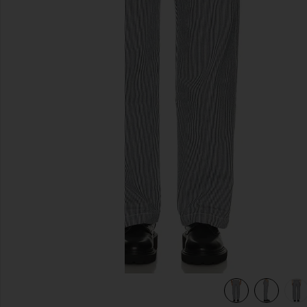
diapositivas anteriores
HICKORY in Retro Indigo
view 6 of 6 PANTALÓN CARPINTERO DE CORTE RECTO. HI