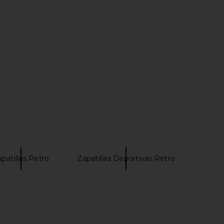
 Work Straight Leg Pant
Dickies Loose Fit Double Knee
n Dark Navy
Work Pant in Charcoal
Dickies
Dickies
43,31€
30,32€
patillas Retro
Zapatillas Deportivas Retro