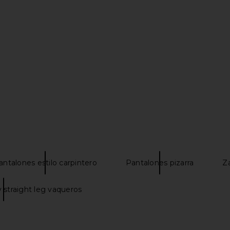
in Black
Dickies Loose Straight Double
Dickies 874
Knee Jean in Grey Wash Tinted
i
Dickies
56,30€
antalones estilo carpintero
Pantalones pizarra
Za
 straight leg vaqueros