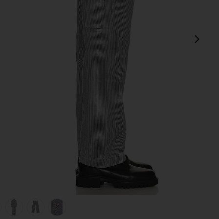
sigu
CKORY in Retro Indigo
view 1 of 6 PANTALÓN CARPINTERO DE CORTE RECTO. HICKO
v