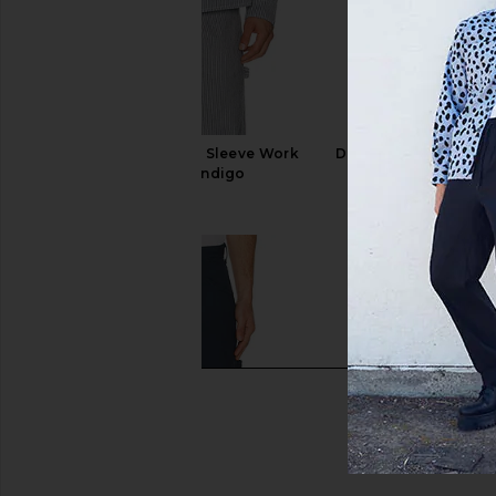
Dickies Hickory Long Sleeve Work
Dickies Twill Doubl
Shirt in Retro Indigo
Pant in Dark 
Dickies
Dickies
51,97€
30,32€