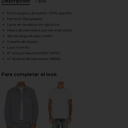
Descripción
Talla
, Cu
Forro propio y de bolsillo.:100% algodón
HARE HICKORY LOOSE STRAIGHT CARPENTER PANT I
HARE HICKORY LOOSE STRAIGHT CARPENTER PANT I
HARE HICKORY LOOSE STRAIGHT CARPENTER PANT I
Hecho en Bangladesh
Lavar en lavadora con agua fría
Mosca de cremallera con cierre de botón
Tela de sarga de peso medio
5-diseño del bolsillo
Lazo martillo
Nº artículo Revolve DKEF-MP50
Nº de estilo del fabricante A88K8
Para completar el look