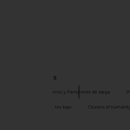
Dickies Relaxed Fit Duck Jeans in
Dickies 247 Pant 
Airforce Blue
Dickies
47,64€
Dickies
34,65€
DESCUBRIR MÁS
Dickies
Chinos y Pantalones de sarga
P
Vaqueros straight tiro bajo
Citizens of humanity