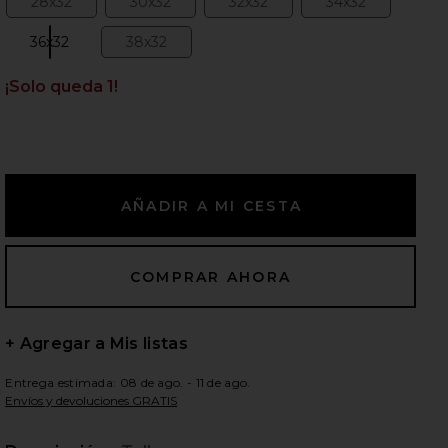
28x32
30x32
32x32
34x32
Size:
Size:
Size:
Size:
36x32
38x32
Size:
Size:
¡Solo queda 1!
ientes diapositivas
+ Agregar a Mis listas
Entrega estimada: 08 de ago. - 11 de ago.
Envíos y devoluciones GRATIS
RY in Retro Indigo
iew 2 of 6 PANTALÓN CARPINTERO DE CORTE RECTO. HICKORY
vie