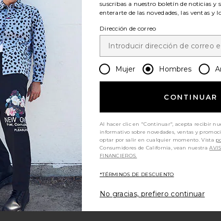
suscribas a nuestro boletín de noticias y 
enterarte de las novedades, las ventas y 
Dirección de correo
Mujer
Hombres
A
e Knee Work
Dickies Double Knee Canvas
Dickies Tw
Navy
Carpenter Pant in Desert Sand
P
Dickies
60,64€
CONTINUAR
Al hacer clic en "Continuar", acepta recibir nu
informativo sobre novedades, ventas y promoc
optar por salir en cualquier momento. Vista
po
Consumidores de California, vean nuestra
AVI
FINANCIEROS.
ver más
*TÉRMINOS DE DESCUENTO
No gracias, prefiero continuar