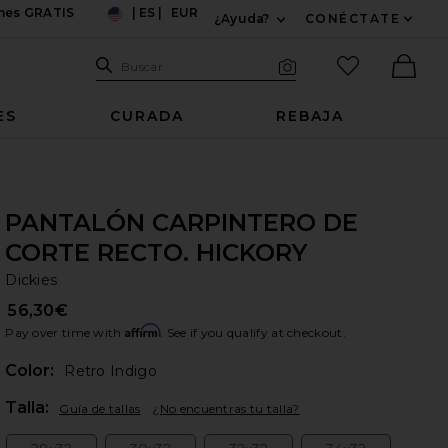
ones GRATIS
|
ES
|
EUR
¿Ayuda?
CONÉCTATE
US
Expandir Para Informac
Sitio de búsqueda
artículos fav
Buscar
Búsqueda visual
Ther
ES
CURADA
REBAJA
PANTALÓN CARPINTERO DE
CORTE RECTO. HICKORY
Di
bran
Dickies
56,30€
Affirm
Pay over time with
. See if you qualify at checkout.
Color:
Retro Indigo
Plea
Talla:
Guía de tallas
¿No encuentras tu talla?