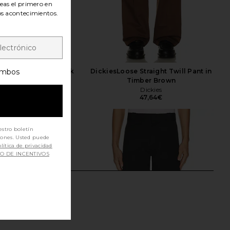
seas el primero en
los acontecimientos.
mbos
ill Double Knee Work
DickiesLoose Straight Twill Pant in
ant in Khaki
Timber Brown
Dickies
Dickies
30,32€
47,64€
estro boletín
iones. Usted puede
lítica de privacidad
SO DE INCENTIVOS