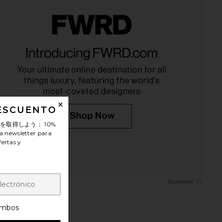
LLECTIVE x REVOLVE
ETOILE COLLECTIVE x REVOLVE
 Case in Espresso Croc
Oval Toiletry Case in Espresso Croc
ILE COLLECTIVE
ETOILE COLLECTIVE
$90
$110
DESCUENTO
ンを取得しよう：
10%
a newsletter para
fertas y
mbos