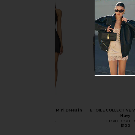
ETOILE COLLECTIVE Duo Vanity
ETOILE COLLECTIVE 
Case in Burgundy
Travel Case in E
ETOILE COLLECTIVE
ETOILE COLLEC
$110
$130
LIONESS Stars Align Mini Dress in
ETOILE COLLECTIVE Va
Onyx
Navy
LIONESS
ETOILE COLLE
$79
$100