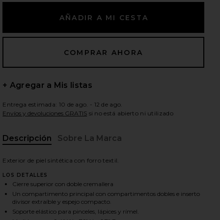
ientes diapositivas
+ Agregar a Mis listas
Entrega estimada: 10 de ago. - 12 de ago.
Envíos y devoluciones GRATIS
si no está abierto ni utilizado
Descripción
Sobre La Marca
Exterior de piel sintética con forro textil.
LOS DETALLES
Cierre superior con doble cremallera
Un compartimento principal con compartimentos dobles e inserto
Espresso
iew 2 of 7 NECESER DE MAQUILLAJE DUO VANITY CASE in Es
divisor extraíble y espejo compacto.
vie
Soporte elástico para pinceles, lápices y rímel.