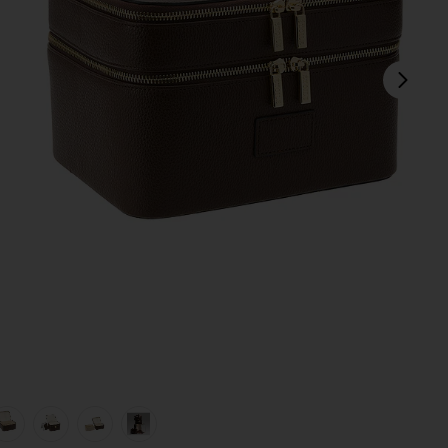
sigu
in Espresso
view 1 of 7 NECESER DE MAQUILLAJE DUO VANITY CASE in 
v