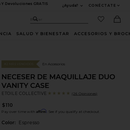
s Y Devoluciones GRATIS
¿Ayuda?
CONÉCTATE
Expandir Para Informac
Sitio de búsqueda
artículos fav
Buscar
Ther
NCIA
SALUD Y BIENESTAR
ACCESORIOS Y BROC
En Accesorios
#2 MÁS VENDIDOS
NECESER DE MAQUILLAJE DUO
VANITY CASE
ET
bran
ETOILE COLLECTIVE
(26 Opiniones)
$110
Affirm
Pay over time with
. See if you qualify at checkout.
Color:
Espresso