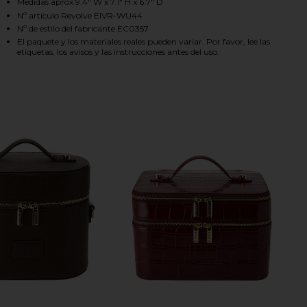
Medidas aprox 9.4" W x 7.1" H x 6.7" D
Nº artículo Revolve EIVR-WU44
Nº de estilo del fabricante EC0357
El paquete y los materiales reales pueden variar. Por favor, lee las
HARE DUO VANITY CASE IN ESPRESSO ON FACEBOOK
HARE DUO VANITY CASE IN ESPRESSO ON TWITTER 
HARE DUO VANITY CASE IN ESPRESSO ON PINTERES
etiquetas, los avisos y las instrucciones antes del uso.