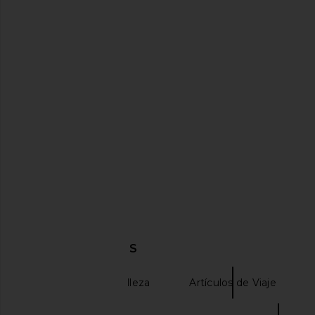
ETOILE COLLECTIVE Duo Vanity
ETOILE COLLECTIVE x 
Case in Ginger Brown
Vanity Case in Ca
ETOILE COLLECTIVE
ETOILE COLLEC
$110
$110
DESCUBRIR MÁS
Accesorios de belleza
Artículos de Viaje