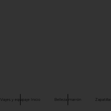
Revolve Duo
ETOILE COLLECTIVE Duo Vanity
ETOILE CO
ppuccino
Case in Pebble
Mini Vanity
TIVE
ETOILE COLLECTIVE
ETO
$110
Viajes y equipaje Inicio
Belleza marrón
Zapatill