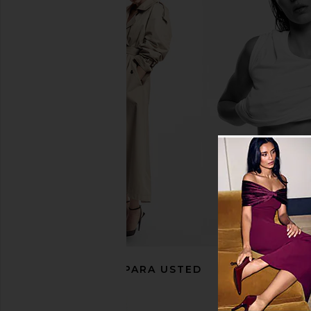
ETOILE COLLECTIVE x REVOLVE
ETOILE COLLECTIVE 
Vanity Case in Espresso Croc
Case in Lavende
ETOILE COLLECTIVE
ETOILE COLLEC
$100
$110
RECOMENDADO PARA USTED