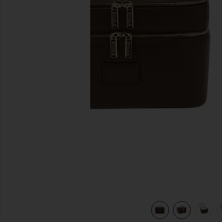
diapositivas anteriores
E in Espresso
view 8 of 7 NECESER DE MAQUILLAJE DUO VANITY CASE 