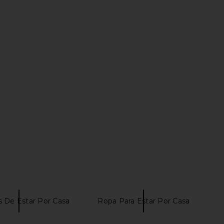
LLECTIVE x REVOLVE
ETOILE COLLECTIVE Duo Vanity
 Case in Burgundy Croc
Case in Noir Croc
ILE COLLECTIVE
ETOILE COLLECTIVE
$90
$110
as De Estar Por Casa
Ropa Para Estar Por Casa