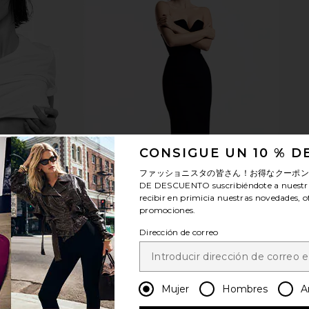
Duo Vanity
ETOILE COLLECTIVE Duo Vanity
ETOILE CO
r Pink
Case in Black
Mini Vanity
TIVE
ETOILE COLLECTIVE
ETO
$110
CONSIGUE UN 10 % 
ファッショニスタの皆さん！お得なクーポ
DE DESCUENTO
suscribiéndote a nuestr
recibir en primicia nuestras novedades, o
promociones.
Dirección de correo
Mujer
Hombres
A