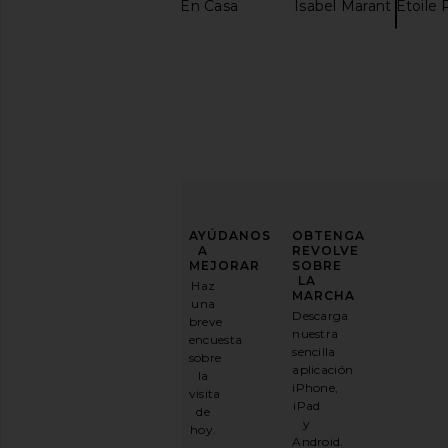
Crocs Para Estar En Casa
Isabel Marant Etoile 
ETOILE COLLECTIVE Mini Vanity
ETOILE COLLECTIVE Va
Case in Crush Lizard Print
Crush Lizard P
ETOILE COLLECTIVE
ETOILE COLLEC
$90
$100
MEJORA
AYÚDANOS
OBTENGA
TU
A
REVOLVE
JUEGO
MEJORAR
SOBRE
DE
LA
Haz
MODA
MARCHA
una
Descarga
breve
Suscríbase
nuestra
encuesta
a
sencilla
sobre
nuestro
aplicación
la
boletín
iPhone,
visita
por
iPad
de
correo
y
hoy.
electrónico
Android.