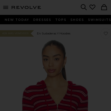
menu - shows more content
Revolve, Apparel & Fashion
Search
NEW TODAY
DRESSES
TOPS
SHOES
SWIMSUIT
Favo
Favo
En Sudaderas Y Hoodies
#28 MÁS VENDIDOS