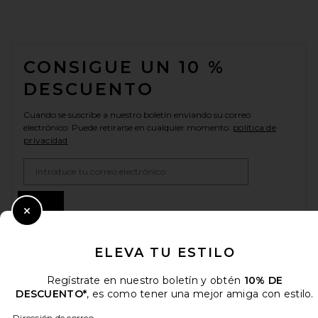
FOOTER
CONSIGUE UN 10 %
DESCUENTO
Cuando se suscribe a nuestro boletín enviando su correo
electrónico. Puede retirarse en cualquier momento.
política de
privacidad
Email Address
Sign Up
Close Modal
ELEVA TU ESTILO
es
EUR
Change Country Regions Preferences
Regístrate en nuestro boletín y obtén
10% DE
DESCUENTO*
, es como tener una mejor amiga con estilo.
Dirección de correo