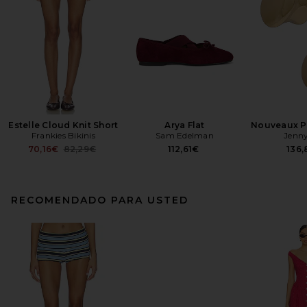
Estelle Cloud Knit Short
Arya Flat
Nouveaux Pu
Frankies Bikinis
Sam Edelman
Jenny
Previous price:
70,16€
82,29€
112,61€
136
RECOMENDADO PARA USTED