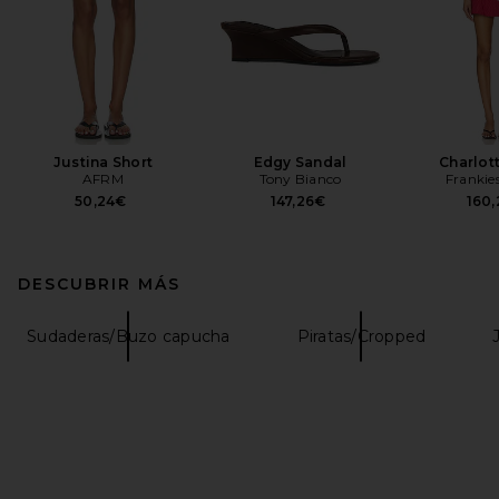
Justina Short
Edgy Sandal
Charlot
AFRM
Tony Bianco
Frankies
50,24€
147,26€
160
DESCUBRIR MÁS
Sudaderas/Buzo capucha
Piratas/Cropped