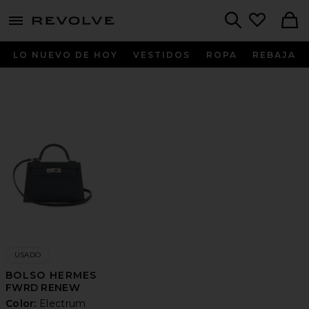
menu - shows more content
Revolve, Apparel & Fashion
Search
LO NUEVO DE HOY
VESTIDOS
ROPA
REBAJA
USADO
BOLSO HERMES
FWRD RENEW
Color:
Electrum