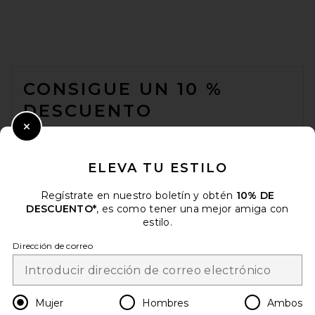
FOOTER
CONSIGUE UN 10 %
DESCUENTO
CUANDO SE SUSCRIBE A NUESTRO BOLETÍN ENVIANDO SU
Close Modal
CORREO ELECTRÓNICO. PUEDE RETIRARSE EN
CUALQUIER MOMENTO.
POLÍTICA DE PRIVACIDAD
ELEVA TU ESTILO
EMAIL ADDRESS
Regístrate en nuestro boletín y obtén
10% DE
FWRD Renew Hermes Box
Kelly 25 Handbag in Rouge
DESCUENTO*
, es como tener una mejor amiga con
FWRD RENEW
estilo.
Sign Up
$17,200
Dirección de correo
es
USD
Change Country Regions Preferences
Mujer
Hombres
Ambos