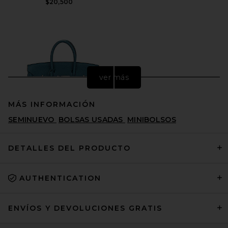
$20,500
ver más
MÁS INFORMACIÓN
SEMINUEVO
BOLSAS USADAS
MINIBOLSOS
DETALLES DEL PRODUCTO
AUTHENTICATION
FWRD Renew Hermes
Clemence Birkin 25 Handbag
in Colvert
FWRD RENEW
ENVÍOS Y DEVOLUCIONES GRATIS
$22,000