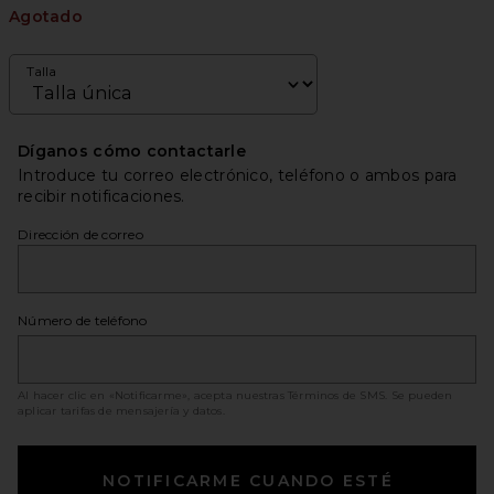
Agotado
Talla
Díganos cómo contactarle
Introduce tu correo electrónico, teléfono o ambos para
recibir notificaciones.
Dirección de correo
Número de teléfono
Al hacer clic en «Notificarme», acepta nuestras
Términos de SMS
. Se pueden
aplicar tarifas de mensajería y datos.
NOTIFICARME CUANDO ESTÉ