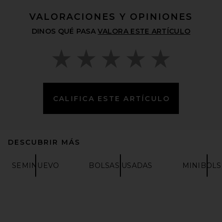
VALORACIONES Y OPINIONES
DINOS QUÉ PASA
VALORA ESTE ARTÍCULO
CALIFICA ESTE ARTÍCULO
DESCUBRIR MÁS
FWRD Renew Hermes
Ardennes Birkin 35 Retourne
SEMINUEVO
BOLSAS USADAS
MINIBOLS
Handbag in Noir
FWRD RENEW
$18,000