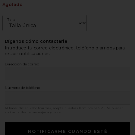
Agotado
Talla
Díganos cómo contactarle
Introduce tu correo electrónico, teléfono o ambos para
recibir notificaciones.
Dirección de correo
Número de teléfono
Al hacer clic en «Notificarme», acepta nuestras
Términos de SMS
. Se pueden
aplicar tarifas de mensajería y datos.
NOTIFICARME CUANDO ESTÉ