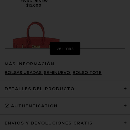
FWRD RENEW
$15,000
ver más
MÁS INFORMACIÓN
BOLSAS USADAS
SEMINUEVO
BOLSO TOTE
DETALLES DEL PRODUCTO
AUTHENTICATION
FWRD Renew Hermes Togo
Birkin 25 Retourne Handbag
in Rouge Vif
FWRD RENEW
ENVÍOS Y DEVOLUCIONES GRATIS
$24,000