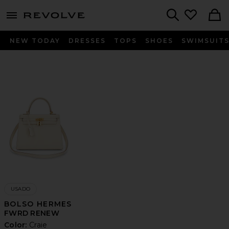
menu - shows more content
Revolve, Apparel & Fashion
Search
NEW TODAY
DRESSES
TOPS
SHOES
SWIMSUIT
USADO
BOLSO HERMES
FWRD RENEW
Color:
Craie