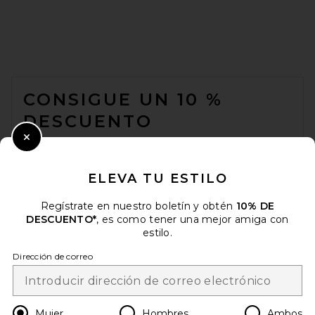
FOOTER
CONSIGUE UN 10 %
DESCUENTO
CUANDO SE SUSCRIBE A NUESTRO BOLETÍN ENVIANDO SU
Close Modal
CORREO ELECTRÓNICO. PUEDE RETIRARSE EN
CUALQUIER MOMENTO.
POLÍTICA DE PRIVACIDAD
ELEVA TU ESTILO
EMAIL ADDRESS
Regístrate en nuestro boletín y obtén
10% DE
FWRD Renew Hermes Togo
Birkin 35 Handbag in Orange
DESCUENTO*
, es como tener una mejor amiga con
FWRD RENEW
estilo.
Sign Up
$13,500
Dirección de correo
es
USD
Change Country Regions Preferences
Mujer
Hombres
Ambos