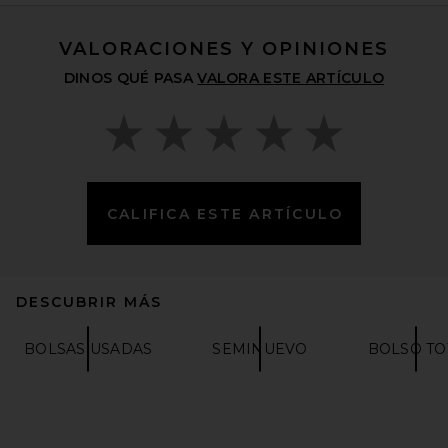
VALORACIONES Y OPINIONES
DINOS QUÉ PASA
VALORA ESTE ARTÍCULO
CALIFICA ESTE ARTÍCULO
DESCUBRIR MÁS
FWRD Renew Hermes
Calfskin Kelly Pochette
BOLSAS USADAS
SEMINUEVO
BOLSO TO
Handbag in Yellow
FWRD RENEW
$26,995