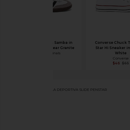
adidas Originals Samba in
Converse Chuck T
White, Black, & Clear Granite
Star Hi Sneaker i
adidas Originals
White
$100
Converse
$46
$65
Golden Goose
ZAPATILLA DEPORTIVA SLIDE PENSTAR
favoritoGolden Goose Slide Penstar Sneaker in White,