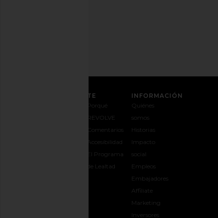
Dirección
de
correo
REGÍSTRATE
ATENCIÓN AL CLIENTE
INFORMACIÓN
Contáctanos
Envíos y
Porqué
Quiénes
1-888-442-
entregas
REVOLVE
somos
5830
Cambios y
Comentarios
Historias
Opciones de
devoluciones
Accesibilidad
Impacto
pago
Guía de
El Programa
social
Preguntas
tallas
de Lealtad
Empleos
frecuentes
Regalar
Embajadores
Síguele la
REVOLVE
Affiliate
pista a tu
Marketing
pedido
Inversores