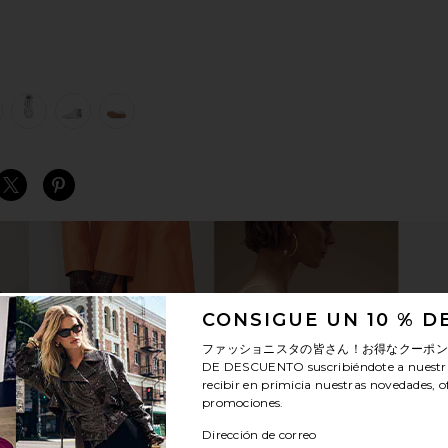
 Silver, Light Blue, & Ice
view 1 of 6 ZAPATILLA DEPORTIVA SLIDE PENSTAR in White, Si
v
S
S
S
CONSIGUE UN 10 % 
ファッショニスタの皆さん！お得なクーポ
DE DESCUENTO
suscribiéndote a nuestr
recibir en primicia nuestras novedades, o
promociones.
Dirección de correo