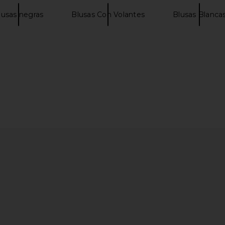
lusas negras
Blusas Con Volantes
Blusas Blanca