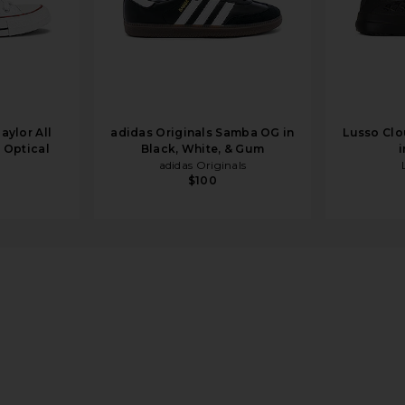
aylor All
adidas Originals Samba OG in
Lusso Clo
n Optical
Black, White, & Gum
i
adidas Originals
$100
 Silver, Light Blue, & Ice