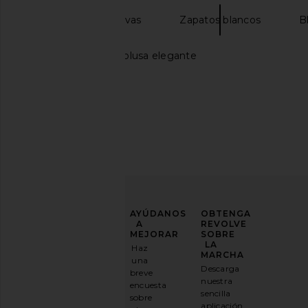
Zapatillas deportivas
Zapatos blancos
B
Conjunto falda y blusa elegante
MEJORA
AYÚDANOS
OBTENGA
TU
A
REVOLVE
JUEGO
MEJORAR
SOBRE
DE
LA
Haz
MODA
MARCHA
una
Descarga
breve
Suscríbase
nuestra
encuesta
a
sencilla
sobre
nuestro
aplicación