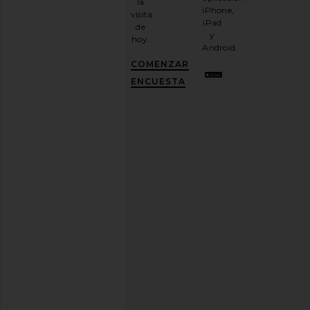
la
boletín
iPhone,
visita
por
iPad
de
correo
y
hoy.
electrónico
Android.
y
CONSIGUE
COMENZAR
UN
10%
ENCUESTA
DESCUENTO
.
Es
como
tener
una
mejor
amiga
con
estilo.
Puedes
cancelar
tu
suscripción
cuando
quieras.
Política
de
Privacidad