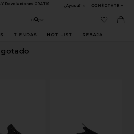
s Y Devoluciones GRATIS
¿Ayuda?
CONÉCTATE
Expandir Para Informac
Sitio de búsqueda
artículos fav
Buscar
Ther
ES
TIENDAS
HOT LIST
REBAJA
agotado