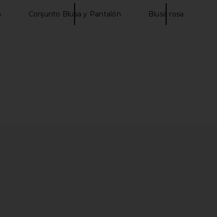
s
Conjunto Blusa y Pantalón
Blusa rosa