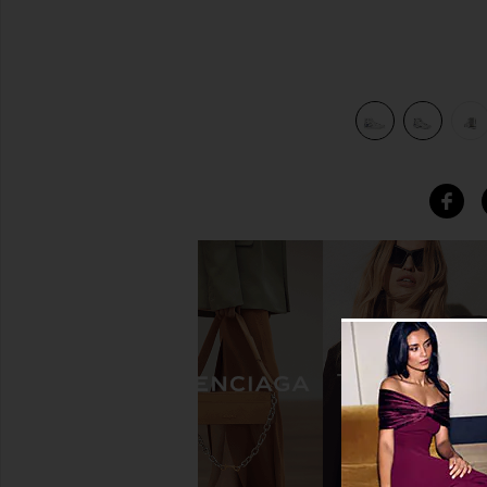
e, Silver, Light Blue, & Ice
view 6 of 6 ZAPATILLA DEPORTIVA SLIDE PENSTAR in White,