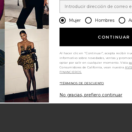
Mujer
Hombres
A
CONTINUAR
Al hacer clic en "Continuar", acepta recibir nu
informativo sobre novedades, ventas y promoc
optar por salir en cualquier momento. Vista
po
Consumidores de California, vean nuestra
AVI
FINANCIEROS.
*TÉRMINOS DE DESCUENTO
No gracias, prefiero continuar