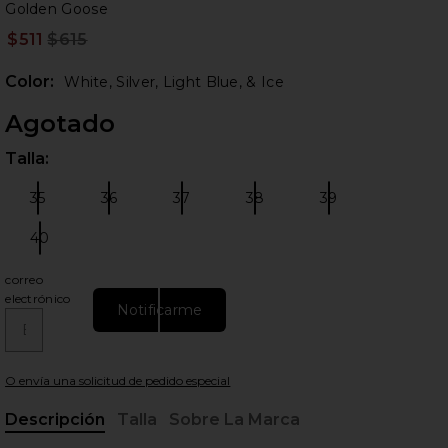
Go
bran
Golden Goose
$511
$615
Prev
Color:
White, Silver, Light Blue, & Ice
Agotado
Talla:
Por 
35
36
37
38
39
Talla:
Talla:
Talla:
Talla:
Talla:
ientes diapositivas
40
Talla:
correo
electrónico
Notificarme
O envía una solicitud de pedido especial
Descripción
Talla
Sobre La Marca
, Cu