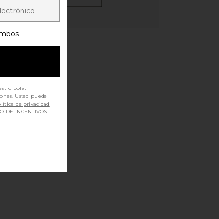
mbos
estro boletín
iones. Usted puede
lítica de privacidad
SO DE INCENTIVOS