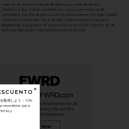
superior de cuero con borde de gamuza y suela de goma
Hecho en Italia. Frente ajustable con lazos y cierre lateral de
cremallera. Estrella de gamuza en el panel exterior con logo Golden
Goose en tono dorado. Forro de piel y felpa francesa. Rayado y
desgastado a propósito. Nº artículo Revolve GGOR-WZ602. Nº de
lver, Light Blue, & Ice
iew 2 of 6 ZAPATILLA DEPORTIVA SLIDE PENSTAR in White, Silve
view
estilo del fabricante GWF00286.F005416.10403.
HARE SLIDE PENSTAR SNEAKER IN WHITE, SILVER, L
HARE SLIDE PENSTAR SNEAKER IN WHITE, SILVER, L
HARE SLIDE PENSTAR SNEAKER IN WHITE, SILVER, L
DESCUENTO
ンを取得しよう：
10%
a newsletter para
fertas y