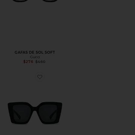
GAFAS DE SOL SOFT
Gucci
Previous price:
$276
$460
Favorite GAFAS DE SOL