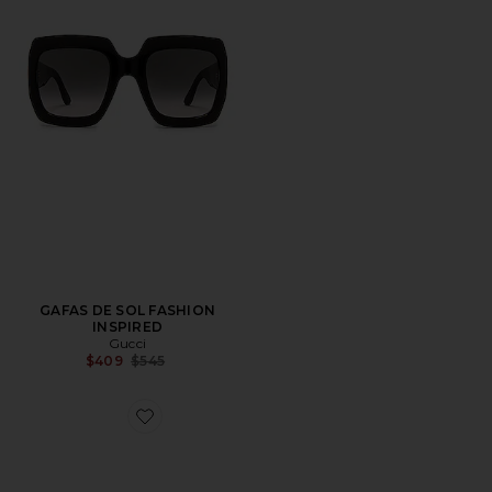
GAFAS DE SOL FASHION
INSPIRED
Gucci
Previous price:
$409
$545
Favorite GAFAS DE SOL