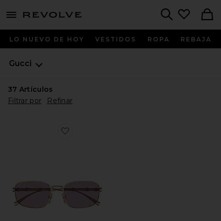
menu - shows more content
Revolve, Apparel & Fashion
Search
LO NUEVO DE HOY
VESTIDOS
ROPA
REBAJA
Gucci
37
Artículos
Filtrar por
Refinar
Favorite GAFAS DE SOL