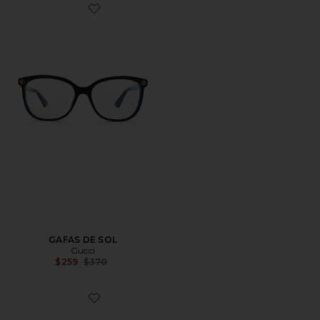
Favorite GAFAS DE SOL
GAFAS DE SOL
Gucci
Previous price:
$259
$370
Favorite GAFAS DE SOL