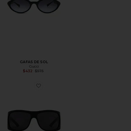
GAFAS DE SOL
Gucci
Previous price:
$432
$575
Favorite GAFAS DE SOL