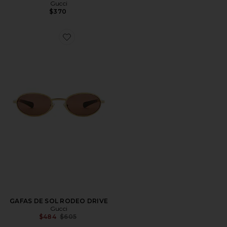
Gucci
$370
Favorite GAFAS DE SOL RODEO DRIVE
GAFAS DE SOL RODEO DRIVE
Gucci
Previous price:
$484
$605