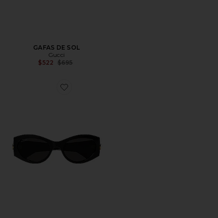
GAFAS DE SOL
Gucci
Previous price:
$522
$695
Favorite GAFAS DE SOL TIPO OJO DE GATO DE AC