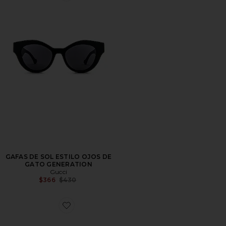
GAFAS DE SOL ESTILO OJOS DE
GATO GENERATION
Gucci
Previous price:
$366
$430
Favorite GAFAS DE SOL FASHION INSPIRED