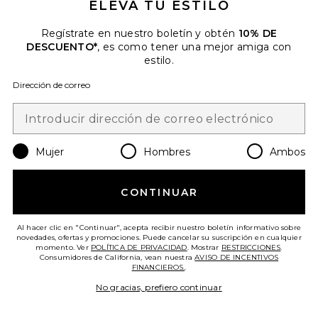
ELEVA TU ESTILO
Regístrate en nuestro boletín y obtén
10% DE
DESCUENTO*
, es como tener una mejor amiga con
estilo.
Dirección de correo
GAFAS DE VISTA
Gucci
Previous price:
$434
$620
Mujer
Hombres
Ambos
Favorite GAFAS DE SOL
CONTINUAR
Al hacer clic en "Continuar", acepta recibir nuestro boletín informativo sobre
novedades, ofertas y promociones. Puede cancelar su suscripción en cualquier
momento. Ver
POLÍTICA DE PRIVACIDAD
. Mostrar
RESTRICCIONES
.
Consumidores de California, vean nuestra
AVISO DE INCENTIVOS
FINANCIEROS.
.
No gracias, prefiero continuar