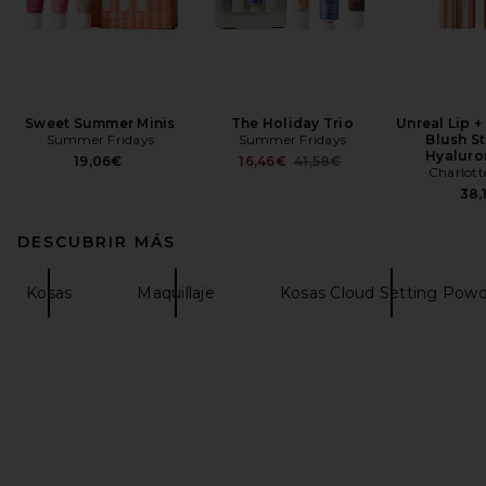
Sweet Summer Minis
The Holiday Trio
Unreal Lip 
Summer Fridays
Summer Fridays
Blush St
Hyaluro
Previous price:
19,06€
16,46€
41,58€
Charlott
38,
DESCUBRIR MÁS
Kosas
Maquillaje
Kosas Cloud Setting Pow