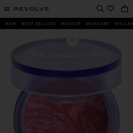
menu - shows more content
Revolve, Apparel & Fashion
Search
NEW
BEST SELLERS
MAKEUP
SKINCARE
WELLN
Favorito COLORETE BLUSH IS LIF