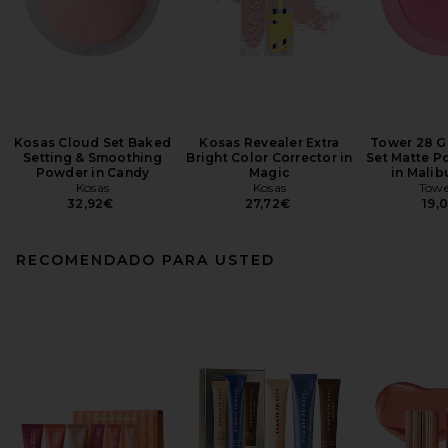
Kosas Cloud Set Baked
Kosas Revealer Extra
Tower 28 Ge
Setting & Smoothing
Bright Color Corrector in
Set Matte P
Powder in Candy
Magic
in Malib
Kosas
Kosas
Towe
32,92€
27,72€
19,
RECOMENDADO PARA USTED