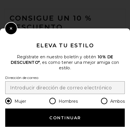
FOOTER
CONSIGUE UN 10 %
DESCUENTO
Close Modal
Cuando se suscribe a nuestro boletín enviando su correo
electrónico. Puede retirarse en cualquier momento.
política de
ELEVA TU ESTILO
privacidad
Regístrate en nuestro boletín y obtén
10% DE
Email Address
DESCUENTO*
, es como tener una mejor amiga con
estilo.
Sign Up
Dirección de correo
es
EUR
Change Country Regions Preferences
Mujer
Hombres
Ambos
CONTINUAR
¡AYÚDANOS A MEJORAR!
Haz una breve encuesta sobre la visita de hoy.
¡Vamos!