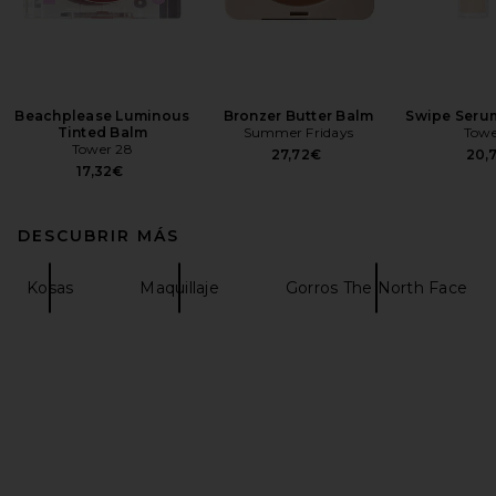
Beachplease Luminous
Bronzer Butter Balm
Swipe Seru
Tinted Balm
Summer Fridays
Towe
Tower 28
27,72€
20,
17,32€
DESCUBRIR MÁS
Kosas
Maquillaje
Gorros The North Face