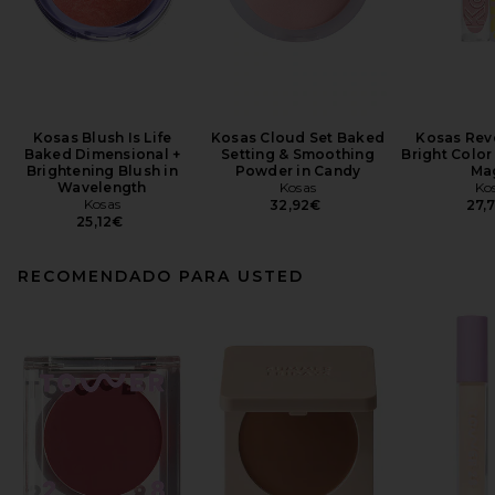
Kosas Blush Is Life
Kosas Cloud Set Baked
Kosas Reve
Baked Dimensional +
Setting & Smoothing
Bright Color
Brightening Blush in
Powder in Candy
Ma
Wavelength
Kosas
Ko
Kosas
32,92€
27,
25,12€
RECOMENDADO PARA USTED