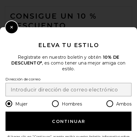
FOOTER
CONSIGUE UN 10 %
DESCUENTO
Close Modal
Cuando se suscribe a nuestro boletín enviando su correo
electrónico. Puede retirarse en cualquier momento.
política de
ELEVA TU ESTILO
privacidad
Regístrate en nuestro boletín y obtén
10% DE
Email Address
DESCUENTO*
, es como tener una mejor amiga con
estilo.
Sign Up
Dirección de correo
es
EUR
Change Country Regions Preferences
Mujer
Hombres
Ambos
CONTINUAR
¡AYÚDANOS A MEJORAR!
Haz una breve encuesta sobre la visita de hoy.
¡Vamos!
Al hacer clic en "Continuar", acepta recibir nuestro boletín informativo sobre