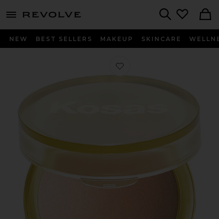
menu - shows more content
Revolve, Apparel & Fashion
Search
NEW
BEST SELLERS
MAKEUP
SKINCARE
WELLN
Favorito BRONCEADOR THE SUN