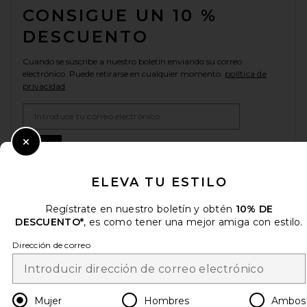
CONSIGUE UN 10 %
DESCUENTO
Cuando se suscribe a nuestro boletín enviando su correo
electrónico. Puede retirarse en cualquier momento.
política de
privacidad
Email Address
Sign Up
Close Modal
ELEVA TU ESTILO
Regístrate en nuestro boletín y obtén
10% DE
es
USD
Change Country Regions Preferences
DESCUENTO*
, es como tener una mejor amiga con estilo.
Dirección de correo
¡AYÚDANOS A MEJORAR!
Haz una breve encuesta sobre la visita de hoy.
¡Vamos!
Mujer
Hombres
Ambos