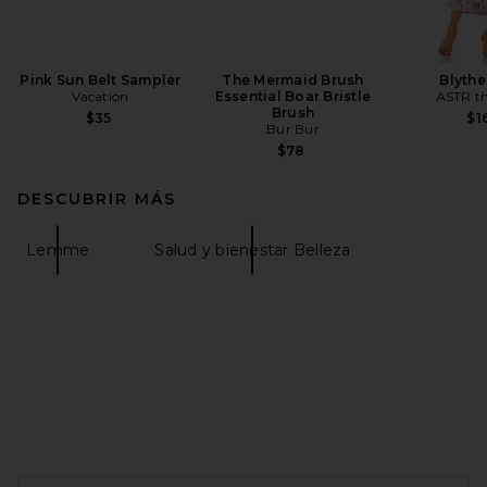
Pink Sun Belt Sampler
The Mermaid Brush
Blythe
Vacation
Essential Boar Bristle
ASTR th
Brush
$35
$1
Bur Bur
$78
DESCUBRIR MÁS
Lemme
Salud y bienestar Belleza
FOOTER