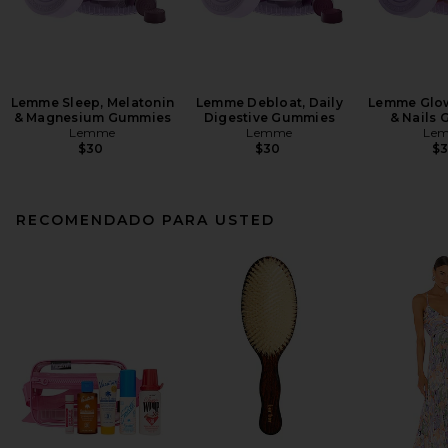
Lemme Sleep, Melatonin
Lemme Debloat, Daily
Lemme Glow,
& Magnesium Gummies
Digestive Gummies
& Nails
Lemme
Lemme
Le
$30
$30
$
RECOMENDADO PARA USTED