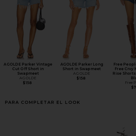
AGOLDE Parker Vintage
AGOLDE Parker Long
Free Peopl
Cut Off Short in
Short in Swapmeet
Free Crvy
Swapmeet
AGOLDE
Rise Short
AGOLDE
Bl
$158
Free 
$158
$
PARA COMPLETAR EL LOOK