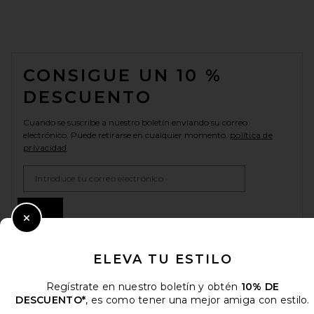
FOOTER
CONSIGUE UN 10 %
DESCUENTO
Cuando se suscribe a nuestro boletín enviando su correo
electrónico. Puede retirarse en cualquier momento.
política de
privacidad
Email Address
Sign Up
Close Modal
ELEVA TU ESTILO
es
USD
Change Country Regions Preferences
Regístrate en nuestro boletín y obtén
10% DE
DESCUENTO*
, es como tener una mejor amiga con estilo.