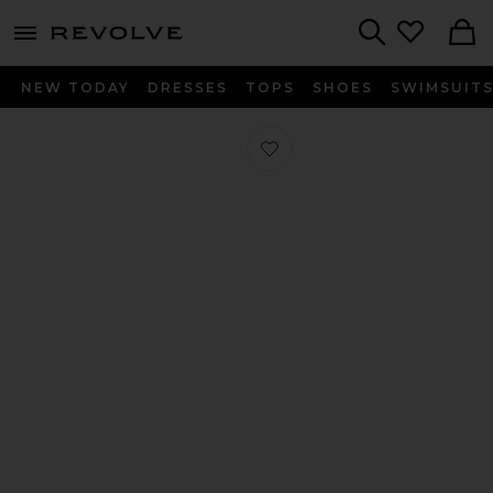
menu - shows more content
Revolve, Apparel & Fashion
Search
NEW TODAY
DRESSES
TOPS
SHOES
SWIMSUIT
Favorito SANDALIA CON TACÓN GAT