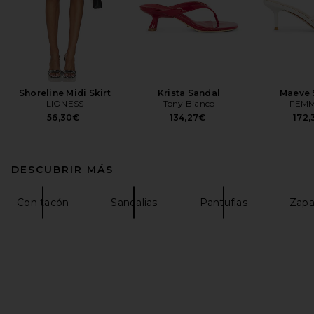
Shoreline Midi Skirt
Krista Sandal
Maeve 
LIONESS
Tony Bianco
FEMM
56,30€
134,27€
172
DESCUBRIR MÁS
Con tacón
Sandalias
Pantuflas
Zapa