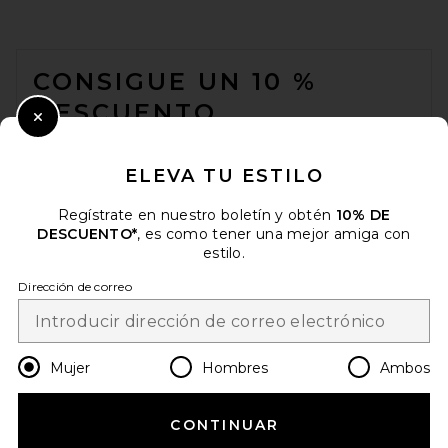
FOOTER
CONSIGUE UN 10 %
DESCUENTO
Close Modal
Cuando se suscribe a nuestro boletín enviando su correo
electrónico. Puede retirarse en cualquier momento.
política de
ELEVA TU ESTILO
privacidad
Regístrate en nuestro boletín y obtén
10% DE
Email Address
DESCUENTO*
, es como tener una mejor amiga con
estilo.
Sign Up
Dirección de correo
es
EUR
Change Country Regions Preferences
Mujer
Hombres
Ambos
CONTINUAR
¡AYÚDANOS A MEJORAR!