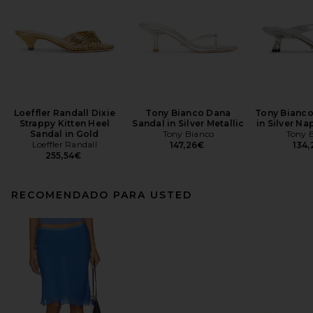
Loeffler Randall Dixie
Tony Bianco Dana
Tony Bianco
Strappy Kitten Heel
Sandal in Silver Metallic
in Silver Na
Sandal in Gold
Tony Bianco
Tony 
Loeffler Randall
147,26€
134
255,54€
RECOMENDADO PARA USTED