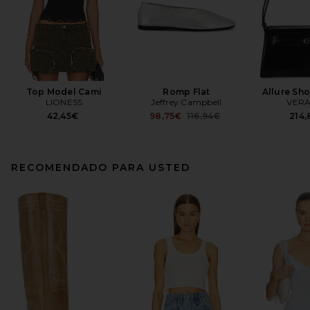
Top Model Cami
Romp Flat
Allure Sh
LIONESS
Jeffrey Campbell
VERA
Previous price:
42,45€
98,75€
116,94€
214
RECOMENDADO PARA USTED