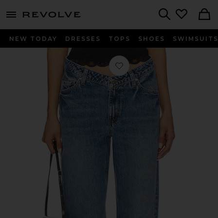
menu - shows more content
Revolve, Apparel & Fashion
Search
NEW TODAY
DRESSES
TOPS
SHOES
SWIMSUIT
Favorito V Front Curve Jeans en Kiss