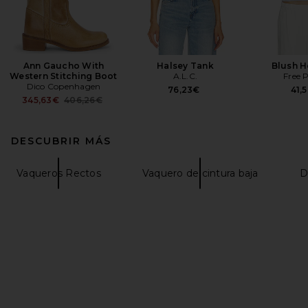
Ann Gaucho With
Halsey Tank
Blush H
Western Stitching Boot
A.L.C.
Free 
Dico Copenhagen
76,23€
41,
Previous price:
345,63€
406,26€
DESCUBRIR MÁS
Vaqueros Rectos
Vaquero de cintura baja
D