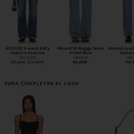
AGOLDE V-waist Kelly
Abrand 99 Baggy Jeans
Abrand Low R
Jeans in Essence
in Mid Blue
Jeans i
AGOLDE
Abrand
Abr
Previous price:
191,44€
214,83€
84,89€
110
PARA COMPLETAR EL LOOK