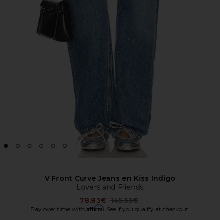
V Front Curve Jeans en Kiss Indigo
Lovers and Friends
Previous price:
78,83€
145,53€
Affirm
Pay over time with
. See if you qualify at checkout.