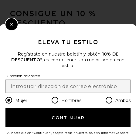
FOOTER
CONSIGUE UN 10 %
DESCUENTO
Close Modal
Cuando se suscribe a nuestro boletín enviando su correo
electrónico. Puede retirarse en cualquier momento.
política de
ELEVA TU ESTILO
privacidad
Regístrate en nuestro boletín y obtén
10% DE
Email Address
DESCUENTO*
, es como tener una mejor amiga con
estilo.
Sign Up
Dirección de correo
es
EUR
Change Country Regions Preferences
Mujer
Hombres
Ambos
CONTINUAR
¡AYÚDANOS A MEJORAR!
Haz una breve encuesta sobre la visita de hoy.
¡Vamos!
Al hacer clic en "Continuar", acepta recibir nuestro boletín informativo sobre