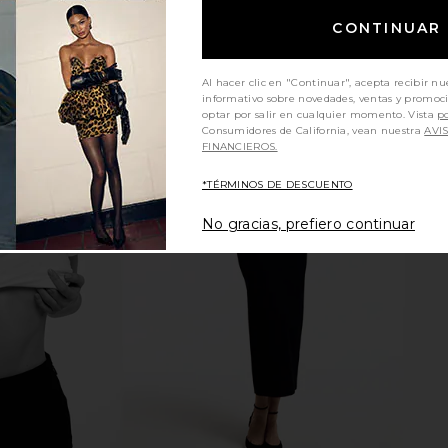
CONTINUAR
Al hacer clic en "Continuar", acepta recibir nu
informativo sobre novedades, ventas y promoc
optar por salir en cualquier momento. Vista
po
Consumidores de California, vean nuestra
AVI
FINANCIEROS.
*TÉRMINOS DE DESCUENTO
boots Prime
Perfumehead Cosmic Cowboy
BIOEFFE
Y
Extrait De Parfum
No gracias, prefiero continuar
Perfumehead
$395