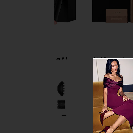
LYMA Laser Starter Kit
LYMA Skincare Seru
LYMA
Starter Kit
$2,695
LYMA
$655