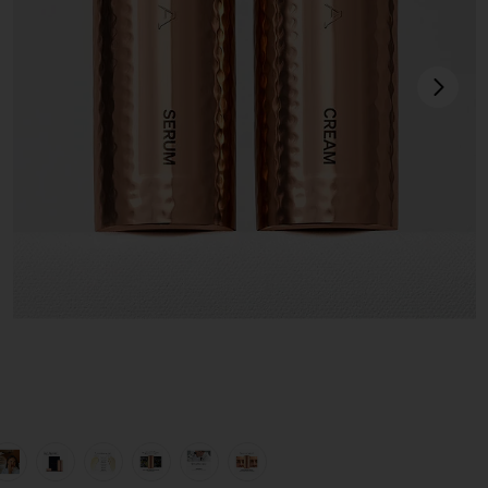
sigu
CUIDADO DE LA PIEL SKINCARE SERUM & CREAM REFILL in
view 1 of 11 RECAMBIO DE SUERO Y CREMA PARA EL CUID
v