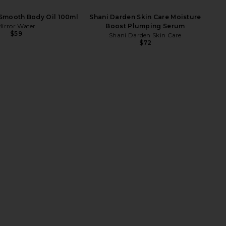
 Smooth Body Oil 100ml
Shani Darden Skin Care Moisture
irror Water
Boost Plumping Serum
$59
Shani Darden Skin Care
$72
CH The C+ Serum 30ml
Altesse Studio Beaute Classic
OANNA CZECH
Repair & Shine Brush Fine To
$340
Medium
Altesse Studio
$320