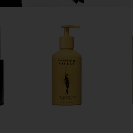
 Pod Based
MZ SKIN Brighten & Perfect 10%
HigherDOSE
vice in Spa
Vitamin C Corrective Serum
MZ SKIN
$352