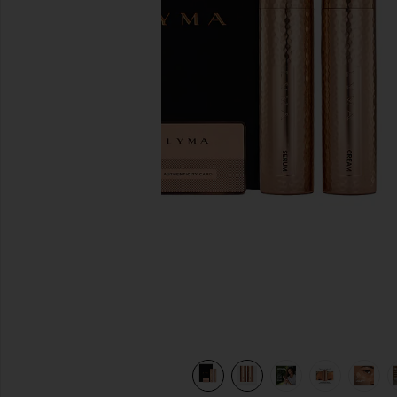
diapositivas anteriores
L CUIDADO DE LA PIEL SKINCARE SERUM & CREAM REFILL in
view 12 of 11 RECAMBIO DE SUERO Y CREMA PARA EL 