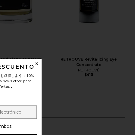
ead Alone Together
RETROUVÉ Revitalizing Eye
rait De Parfum
Concentrate
DESCUENTO
Perfumehead
RETROUVÉ
$395
$415
ンを取得しよう：
10%
a newsletter para
fertas y
mbos