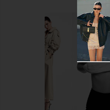
Dyson Supersonic r Hair Dryer in
THERABODY Large Jet
Ceramic Pink & Rose Gold
THERABOD
$599
Dyson
$650