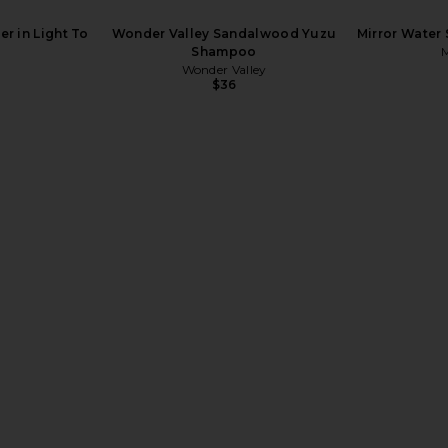
r in Light To
Wonder Valley Sandalwood Yuzu
Mirror Water
Shampoo
M
Wonder Valley
$36
Face Serum
FOREO UFO 3 Facial Device in Pearl
JOANNA CZE
É
Pink
J
FOREO
$299