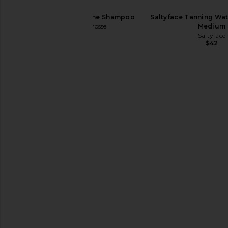
La Bonne Brosse The Shampoo
Saltyface Tanning Wate
La Bonne Brosse
Medium
$82
Saltyface
$42
Perfumehead Room No. Extrait De
RETROUVÉ Nutrient 
Parfum
RETROUV
$325
Perfumehead
$395