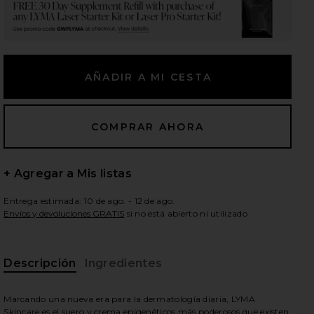
ientes diapositivas
+ Agregar a Mis listas
Entrega estimada: 10 de ago. - 12 de ago.
Envíos y devoluciones GRATIS
si no está abierto ni utilizado
Descripción
Ingredientes
ADO DE LA PIEL SKINCARE SERUM & CREAM REFILL in
iew 2 of 11 RECAMBIO DE SUERO Y CREMA PARA EL CUIDAD
vie
Marcando una nueva era para la dermatología diaria, LYMA
Skincare es el suero y crema epigenéticos más poderosos que existen.