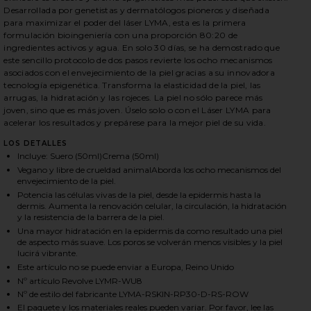
Desarrollada por genetistas y dermatólogos pioneros y diseñada
para maximizar el poder del láser LYMA, esta es la primera
formulación bioingeniería con una proporción 80:20 de
HARE SKINCARE SERUM & CREAM REFILL ON FACEBO
HARE SKINCARE SERUM & CREAM REFILL ON TWITTE
HARE SKINCARE SERUM & CREAM REFILL ON PINTERE
ingredientes activos y agua. En solo 30 días, se ha demostrado que
este sencillo protocolo de dos pasos revierte los ocho mecanismos
asociados con el envejecimiento de la piel gracias a su innovadora
tecnología epigenética. Transforma la elasticidad de la piel, las
arrugas, la hidratación y las rojeces. La piel no sólo parece más
joven, sino que es más joven. Úselo solo o con el Láser LYMA para
acelerar los resultados y prepárese para la mejor piel de su vida.
LOS DETALLES
Incluye: Suero (50ml)Crema (50ml)
Vegano y libre de crueldad animalAborda los ocho mecanismos del
envejecimiento de la piel.
Potencia las células vivas de la piel, desde la epidermis hasta la
dermis. Aumenta la renovación celular, la circulación, la hidratación
y la resistencia de la barrera de la piel.
Una mayor hidratación en la epidermis da como resultado una piel
de aspecto más suave. Los poros se volverán menos visibles y la piel
lucirá vibrante.
Este artículo no se puede enviar a Europa, Reino Unido
Nº artículo Revolve LYMR-WU8
Nº de estilo del fabricante LYMA-RSKIN-RP30-D-RS-ROW
El paquete y los materiales reales pueden variar. Por favor, lee las