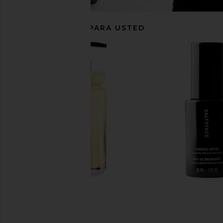
RECOMENDADO PARA USTED
Solaris Laboratories NY Visispec
LADUORA Duo 4-in-1
Led Face & Neck Mask Set
Scalp & Hair Care De
Solaris Laboratories NY
Blue
$590
LADUORA
$300