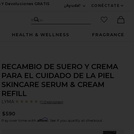
s Y Devoluciones GRATIS
¿Ayuda?
CONÉCTATE
Expandir Para Informac
Sitio de búsqueda
artículos fav
Buscar
Ther
HEALTH & WELLNESS
FRAGRANCE
RECAMBIO DE SUERO Y CREMA
PARA EL CUIDADO DE LA PIEL
SKINCARE SERUM & CREAM
REFILL
L
bran
LYMA
(1 Opiniones)
$590
Affirm
Pay over time with
. See if you qualify at checkout.