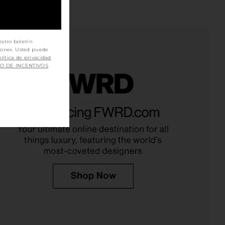
estro boletín
iones. Usted puede
lítica de privacidad
SO DE INCENTIVOS
CT EGF Serum 30ml
THERABODY Theragun Sense in
BIOEFFECT
White
$299
THERABODY
$300