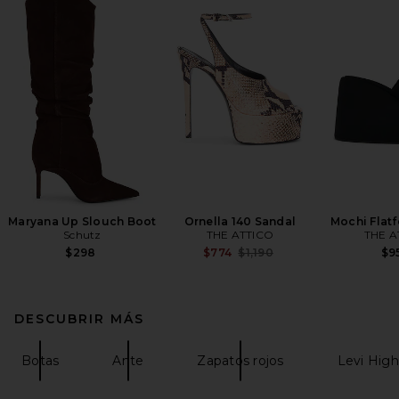
Maryana Up Slouch Boot
Ornella 140 Sandal
Mochi Flat
Schutz
THE ATTICO
THE A
Previous price:
$298
$774
$1,190
$9
DESCUBRIR MÁS
Botas
Ante
Zapatos rojos
Levi High