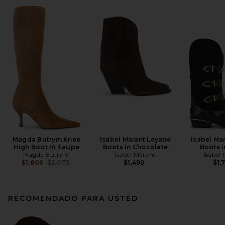
Magda Butrym Knee
Isabel Marant Leyane
Isabel Ma
High Boot in Taupe
Boots in Chocolate
Boots i
Magda Butrym
Isabel Marant
Isabel
Previous price:
$1,806
$2,075
$1,490
$1,
RECOMENDADO PARA USTED