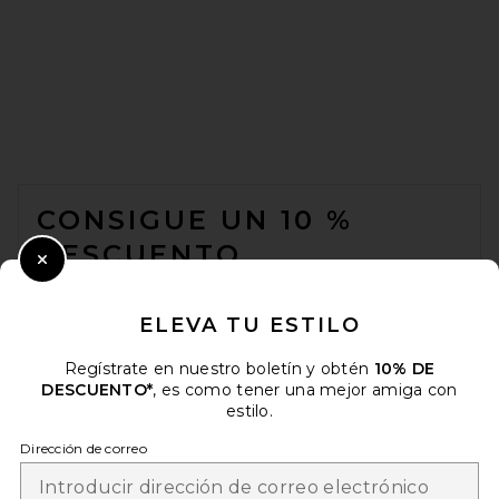
FOOTER
CONSIGUE UN 10 %
DESCUENTO
Close Modal
Cuando se suscribe a nuestro boletín enviando su correo
electrónico. Puede retirarse en cualquier momento.
política de
ELEVA TU ESTILO
privacidad
Regístrate en nuestro boletín y obtén
10% DE
Email Address
DESCUENTO*
, es como tener una mejor amiga con
estilo.
Sign Up
Dirección de correo