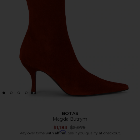
BOTAS
Magda Butrym
Previous price:
$1,183
$2,075
Affirm
Pay over time with
. See if you qualify at checkout.