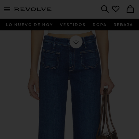
menu - shows more content
Revolve, Apparel & Fashion
Search
LO NUEVO DE HOY
VESTIDOS
ROPA
REBAJA
Favorito PIERNA RECTA MAVEN