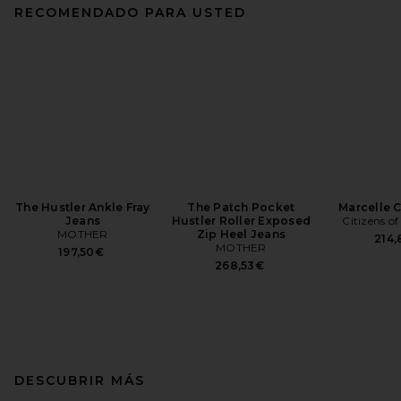
RECOMENDADO PARA USTED
The Hustler Ankle Fray
The Patch Pocket
Marcelle 
Jeans
Hustler Roller Exposed
Citizens o
MOTHER
Zip Heel Jeans
214
MOTHER
197,50€
268,53€
DESCUBRIR MÁS