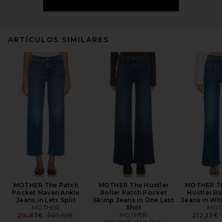
ARTÍCULOS SIMILARES
MOTHER The Patch
MOTHER The Hustler
MOTHER Th
Pocket Maven Ankle
Roller Patch Pocket
Hustler Ro
Jeans in Lets Split
Skimp Jeans in One Last
Jeans in Wh
MOTHER
Shot
MOT
Previous price:
MOTHER
214,83€
240,81€
212,23€