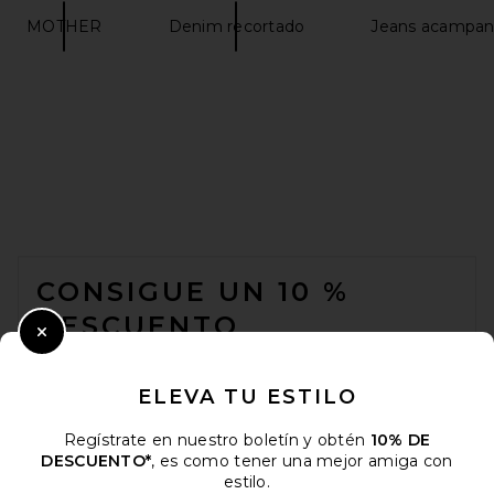
MOTHER
Denim recortado
Jeans acampana
FOOTER
CONSIGUE UN 10 %
DESCUENTO
Close Modal
Cuando se suscribe a nuestro boletín enviando su correo
electrónico. Puede retirarse en cualquier momento.
política de
ELEVA TU ESTILO
privacidad
Regístrate en nuestro boletín y obtén
10% DE
Email Address
DESCUENTO*
, es como tener una mejor amiga con
estilo.