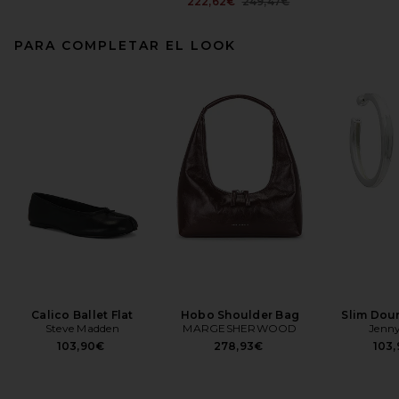
Previous price:
222,62€
249,47€
PARA COMPLETAR EL LOOK
Calico Ballet Flat
Hobo Shoulder Bag
Slim Dou
Steve Madden
MARGESHERWOOD
Jenny
103,90€
278,93€
103