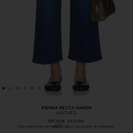
PIERNA RECTA MAVEN
MOTHER
Previous price:
197,50€
232,15€
Affirm
Pay over time with
. See if you qualify at checkout.