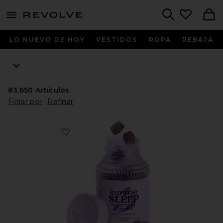
menu - shows more content
Revolve, Apparel & Fashion
Search
LO NUEVO DE HOY
VESTIDOS
ROPA
REBAJA
83,650
Artículos
Filtrar por
Refinar
Favorite GOMITAS DE VITAMINA SLEEP