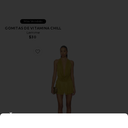
Más Vendido
GOMITAS DE VITAMINA CHILL
Lemme
$30
Favorite VESTIDO KATSIA
CLOSE MODAL