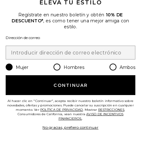
ELEVA TU ESTILO
Más Vendido
Regístrate en nuestro boletín y obtén
10% DE
VESTIDO KATSIA
DESCUENTO*
, es como tener una mejor amiga con
superdown
estilo.
$74
Dirección de correo
Favorite SOMBRERO
Mujer
Hombres
Ambos
CONTINUAR
Al hacer clic en "Continuar", acepta recibir nuestro boletín informativo sobre
novedades, ofertas y promociones. Puede cancelar su suscripción en cualquier
momento. Ver
POLÍTICA DE PRIVACIDAD
. Mostrar
RESTRICCIONES
.
Consumidores de California, vean nuestra
AVISO DE INCENTIVOS
FINANCIEROS.
.
No gracias, prefiero continuar