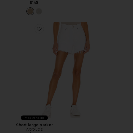
$145
Favorite Short largo parker
Más Vendido
Short largo parker
AGOLDE