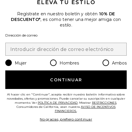
ELEVA TU ESTILO
Regístrate en nuestro boletín y obtén
10% DE
DESCUENTO*
, es como tener una mejor amiga con
estilo.
Dirección de correo
Más Vendido
CHAQUETA CYRUS
ANINE BING
$400
Mujer
Hombres
Ambos
CONTINUAR
Favorite CHAQUETA RORY
Al hacer clic en "Continuar", acepta recibir nuestro boletín informativo sobre
novedades, ofertas y promociones. Puede cancelar su suscripción en cualquier
momento. Ver
POLÍTICA DE PRIVACIDAD
. Mostrar
RESTRICCIONES
.
Consumidores de California, vean nuestra
AVISO DE INCENTIVOS
FINANCIEROS.
.
No gracias, prefiero continuar