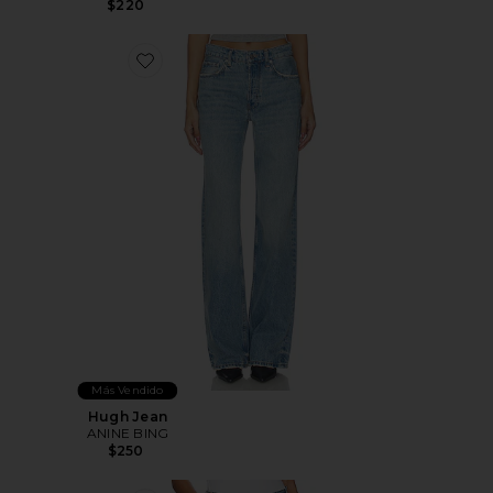
$220
Favorite Hugh Jean
Más Vendido
Hugh Jean
ANINE BING
$250