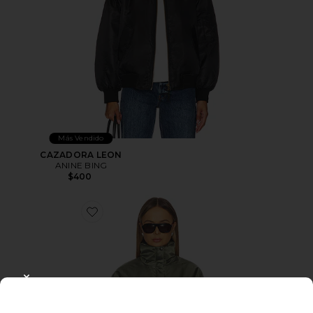
Más Vendido
CAZADORA LEON
ANINE BING
$400
Favorite CHAQUETA CYRUS
CLOSE MODAL