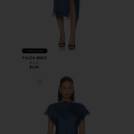
Colecciones
FALDA BREE
A.L.C.
$495
Favorite Luna Top