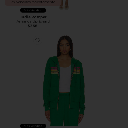
37 vendidos recientemente
Más Vendido
Judie Romper
Amanda Uprichard
$268
Favorite SUDADERA 5 STRIPE
Más Vendido