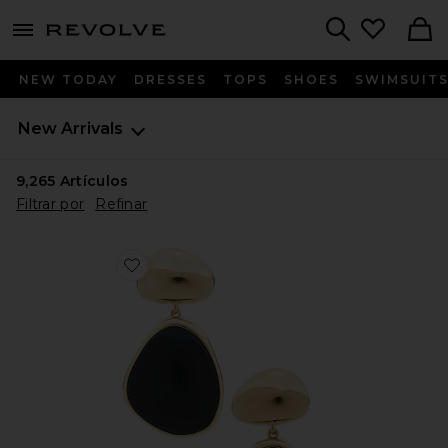
menu - shows more content
Revolve, Apparel & Fashion
Search
NEW TODAY
DRESSES
TOPS
SHOES
SWIMSUIT
New Arrivals
9,265
Artículos
Filtrar por
Refinar
Favorite PENDIENTES LARGOS BULOU