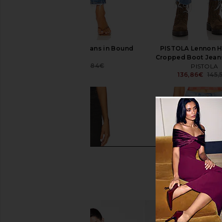
AGOLDE 90's Crop Jeans in Bound
PISTOLA Lennon H
AGOLDE
Cropped Boot Jean
177,58€
188,84€
PISTOLA
Previous price:
136,86€
145,