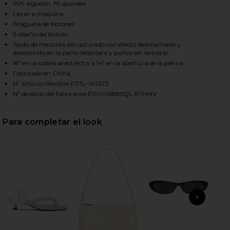
99% algodón, 1% spandex
Lavar a máquina
Bragueta de botones
HARE CHARLIE HIGH RISE CLASSIC STRAIGHT IN RH
HARE CHARLIE HIGH RISE CLASSIC STRAIGHT IN RH
HARE CHARLIE HIGH RISE CLASSIC STRAIGHT IN RH
5-diseño del bolsillo
Tejido de mezclilla estructurado con efecto deshilachado y
descolorido en la parte delantera y puños sin rematar.
16" en la rodilla se estrecha a 14" en la abertura de la pierna
Fabricado en China
Nº artículo Revolve PSTL-WJ373
Nº de estilo del fabricante P00016885QL RTHMV
Para completar el look
DIAPOSITIVA ANTERIOR
SIGU