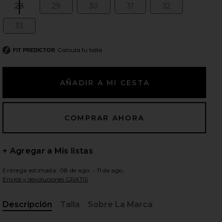
28
29
30
31
32
Size:
Size:
Size:
Size:
Size:
33
Size:
ientes diapositivas
Calcula tu talla
FIT PREDICTOR
+ Agregar a Mis listas
Entrega estimada: 08 de ago. - 11 de ago.
Envíos y devoluciones GRATIS
iew 2 of 6 RECTO(A) CHARLIE in Rhythm Vintage
Descripción
Talla
Sobre La Marca
view
, Cu