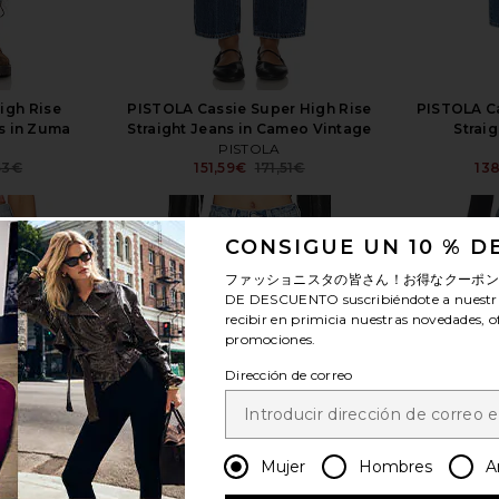
igh Rise
PISTOLA Cassie Super High Rise
PISTOLA Ca
s in Zuma
Straight Jeans in Cameo Vintage
Straig
PISTOLA
53€
151,59€
171,51€
13
Previous price:
Previous price:
CONSIGUE UN 10 % 
ファッショニスタの皆さん！お得なクーポ
DE DESCUENTO
suscribiéndote a nuestr
recibir en primicia nuestras novedades, o
ver más
promociones.
Dirección de correo
Mujer
Hombres
A