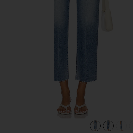
diapositivas anteriores
view 6 of 6 RECTO(A) CHARLIE in Rhythm Vintage