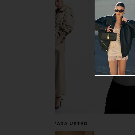
PISTOLA Charlie High Rise Classic
PISTOLA Cassie Cro
Straight Ankle Jeans in Dark
Leisure Vint
Midnight
PISTOLA
115,21€
145,
PISTOLA
136,86€
145,53€
Previous price:
RECOMENDADO PARA USTED