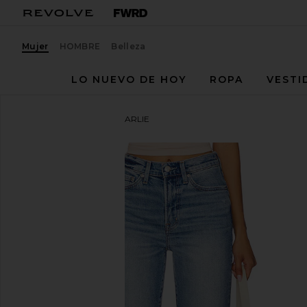
Mujer
HOMBRE
Belleza
LO NUEVO DE HOY
ROPA
VESTI
PISTOLA
RECTO(A) CHARLIE
favoritoPISTOLA Charlie High Rise Classic Straight