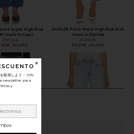
ssie Super High Rise
AGOLDE Pinch Waist High Rise Kick
ht Jeans in Capri
Jeans in Riptide
PISTOLA
AGOLDE
8,60€
162,85€
90,09€
162,85€
Previous price:
Previ
DESCUENTO
ンを取得しよう：
10%
a newsletter para
fertas y
mbos