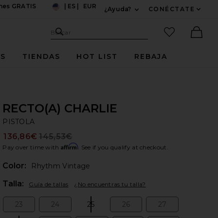
ones GRATIS
|
ES
|
EUR
¿Ayuda?
CONÉCTATE
US
Expandir Para Informac
Sitio de búsqueda
artículos fav
Buscar
Ther
ES
TIENDAS
HOT LIST
REBAJA
RECTO(A) CHARLIE
PI
bran
PISTOLA
136,86€
145,53€
Prev
Affirm
Pay over time with
. See if you qualify at checkout.
Color:
Rhythm Vintage
Plea
Talla:
Guía de tallas
¿No encuentras tu talla?
23
24
25
26
27
Size:
Size:
Size:
Size:
Size: