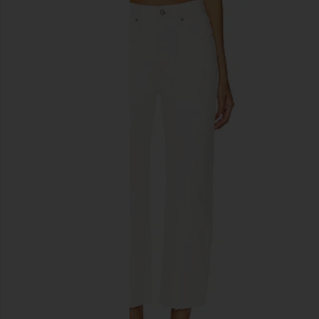
PISTOLA Lexi Mid Rise Relaxed
PISTOLA Petite Cassi
Straight Jeans in Artisan
Capri
PISTOLA
PISTOLA
162,85€
162,85€