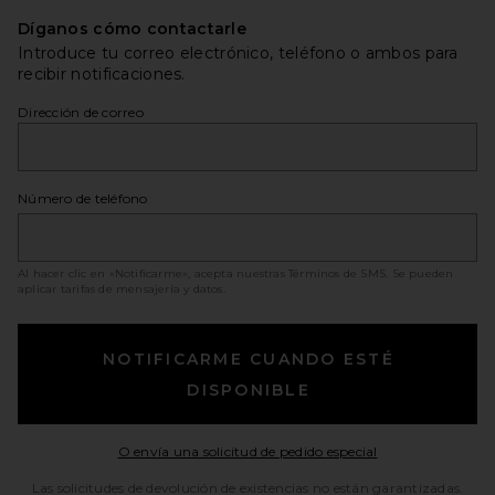
Díganos cómo contactarle
Introduce tu correo electrónico, teléfono o ambos para
recibir notificaciones.
Dirección de correo
Número de teléfono
Al hacer clic en «Notificarme», acepta nuestras
Términos de SMS
. Se pueden
aplicar tarifas de mensajería y datos.
NOTIFICARME CUANDO ESTÉ
DISPONIBLE
Opens in a moda
O envía una solicitud de pedido especial
Las solicitudes de devolución de existencias no están garantizadas.