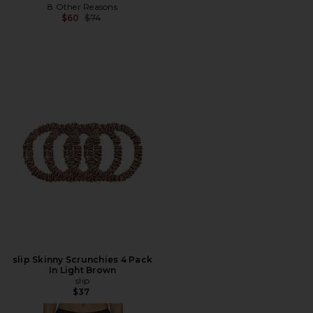
8 Other Reasons
Precio anterior:
$60
$74
slip Skinny Scrunchies 4 Pack
In Light Brown
slip
$37