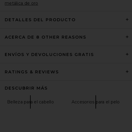
metálica de oro
DETALLES DEL PRODUCTO
Ettika Classic Studded
ACERCA DE 8 OTHER REASONS
Skinny Belt in Carbon Black
Ettika
Precio anterior:
$66
$95
ENVÍOS Y DEVOLUCIONES GRATIS
RATINGS & REVIEWS
DESCUBRIR MÁS
Belleza para el cabello
Accesorios para el pelo