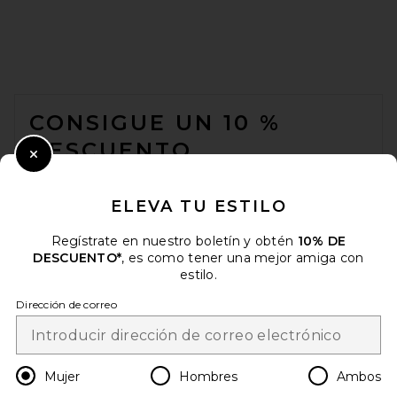
Lovestrength Classic Sage
Belt in Black
Lovestrength
FOOTER
Precio anterior:
$32
$88
CONSIGUE UN 10 %
DESCUENTO
Close Modal
Cuando se suscribe a nuestro boletín enviando su correo
electrónico. Puede retirarse en cualquier momento.
política de
ELEVA TU ESTILO
privacidad
Regístrate en nuestro boletín y obtén
10% DE
Email Address
DESCUENTO*
, es como tener una mejor amiga con
estilo.
Sign Up
Dirección de correo
es
USD
Change Country Regions Preferences
Mujer
Hombres
Ambos