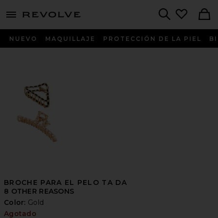
menu - shows more content
Revolve, Apparel & Fashion
Search
NUEVO
MAQUILLAJE
PROTECCIÓN DE LA PIEL
B
BROCHE PARA EL PELO TA DA
8 OTHER REASONS
Color:
Gold
Agotado