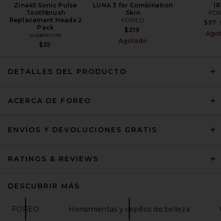
Zina45 Sonic Pulse
LUNA 3 for Combination
IR
Toothbrush
Skin
FO
Replacement Heads 2
FOREO
$97
Pack
$219
Ago
supersmile
Agotado
$35
DETALLES DEL PRODUCTO
ACERCA DE FOREO
ENVÍOS Y DEVOLUCIONES GRATIS
RATINGS & REVIEWS
DESCUBRIR MÁS
FOREO
Herramientas y cepillos de belleza