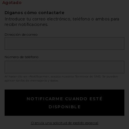
Agotado
Díganos cómo contactarle
Introduce tu correo electrónico, teléfono o ambos para
recibir notificaciones.
Dirección de correo
Número de teléfono
Al hacer clic en «Notificarme», acepta nuestras
Términos de SMS
. Se pueden
aplicar tarifas de mensajería y datos.
NOTIFICARME CUANDO ESTÉ
DISPONIBLE
Opens in a moda
O envía una solicitud de pedido especial