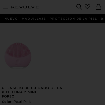
menu - shows more content
Revolve, Apparel & Fashion
Search
NUEVO
MAQUILLAJE
PROTECCIÓN DE LA PIEL
B
UTENSILIO DE CUIDADO DE LA
PIEL LUNA 2 MINI
FOREO
Color:
Pearl Pink