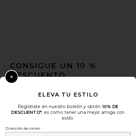
FOOTER
CONSIGUE UN 10 %
DESCUENTO
Close Modal
Cuando se suscribe a nuestro boletín enviando su correo
electrónico. Puede retirarse en cualquier momento.
política de
ELEVA TU ESTILO
privacidad
Regístrate en nuestro boletín y obtén
10% DE
Email Address
DESCUENTO*
, es como tener una mejor amiga con
estilo.
Sign Up
Dirección de correo