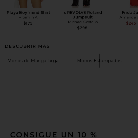
Playa Boyfriend Shirt
x REVOLVE Roland
Frida J
vitamin A
Jumpsuit
Amanda U
Michael Costello
$175
$245
$298
DESCUBRIR MÁS
Monos de Manga larga
Monos Estampados
FOOTER
CONSIGUE UN 10 %