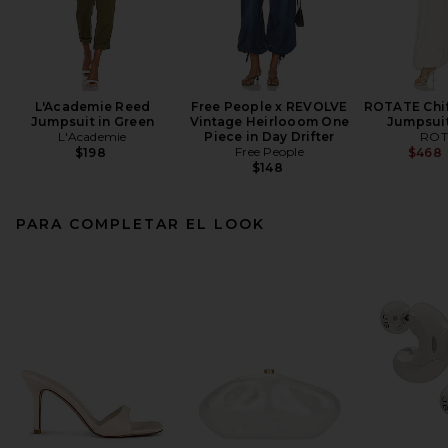
L'Academie Reed
Free People x REVOLVE
ROTATE Chif
Jumpsuit in Green
Vintage Heirlooom One
Jumpsuit
L'Academie
Piece in Day Drifter
ROT
Free People
$198
$468
$148
PARA COMPLETAR EL LOOK