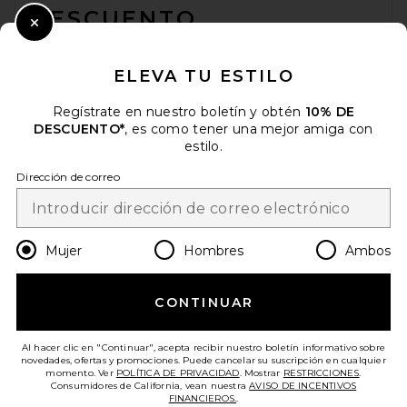
DESCUENTO
Close Modal
Cuando se suscribe a nuestro boletín enviando su correo
electrónico. Puede retirarse en cualquier momento.
política de
ELEVA TU ESTILO
privacidad
Regístrate en nuestro boletín y obtén
10% DE
Email Address
DESCUENTO*
, es como tener una mejor amiga con
estilo.
Sign Up
Dirección de correo
es
USD
Change Country Regions Preferences
Mujer
Hombres
Ambos
CONTINUAR
¡AYÚDANOS A MEJORAR!
Haz una breve encuesta sobre la visita de hoy.
¡Vamos!
Al hacer clic en "Continuar", acepta recibir nuestro boletín informativo sobre
novedades, ofertas y promociones. Puede cancelar su suscripción en cualquier
momento. Ver
POLÍTICA DE PRIVACIDAD
. Mostrar
RESTRICCIONES
.
Consumidores de California, vean nuestra
AVISO DE INCENTIVOS
ATENCIÓN AL CLIENTE
FINANCIEROS.
.