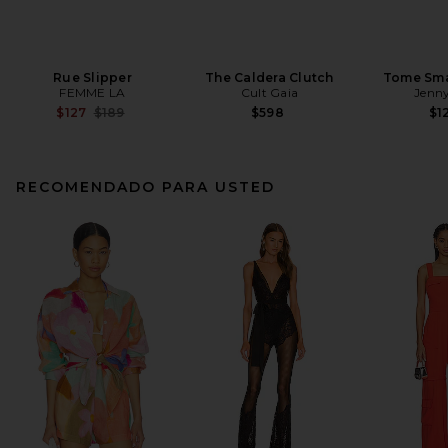
Rue Slipper
The Caldera Clutch
Tome Sma
FEMME LA
Cult Gaia
Jenny
Previous price:
$127
$189
$598
$1
RECOMENDADO PARA USTED