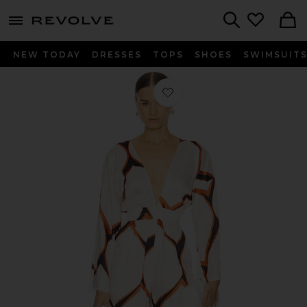
menu - shows more content
Revolve, Apparel & Fashion
Search
NEW TODAY
DRESSES
TOPS
SHOES
SWIMSUIT
Favorito Amina Jumpsuit en Los Ca