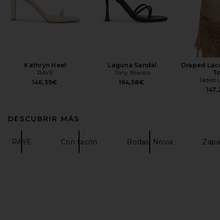
Kathryn Heel
Laguna Sandal
Draped Lac
RAYE
Tony Bianco
T
Jaded 
146,39€
164,58€
147,
DESCUBRIR MÁS
RAYE
Con tacón
Bodas: Novia
Zapa