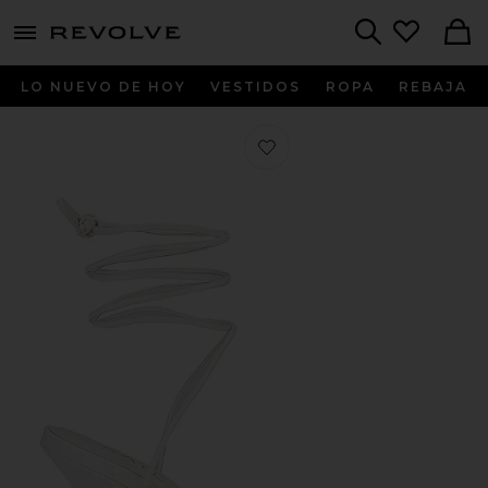
menu - shows more content
Revolve, Apparel & Fashion
Search
LO NUEVO DE HOY
VESTIDOS
ROPA
REBAJA
Favorito TACÓN KAMALA