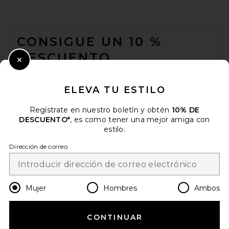
FOOTER
CONSIGUE UN 10 %
DESCUENTO
Close Modal
Cuando se suscribe a nuestro boletín enviando su correo
electrónico. Puede retirarse en cualquier momento.
política de
ELEVA TU ESTILO
privacidad
Regístrate en nuestro boletín y obtén
10% DE
Email Address
DESCUENTO*
, es como tener una mejor amiga con
estilo.
Sign Up
Dirección de correo
es
EUR
Change Country Regions Preferences
Mujer
Hombres
Ambos
CONTINUAR
¡AYÚDANOS A MEJORAR!