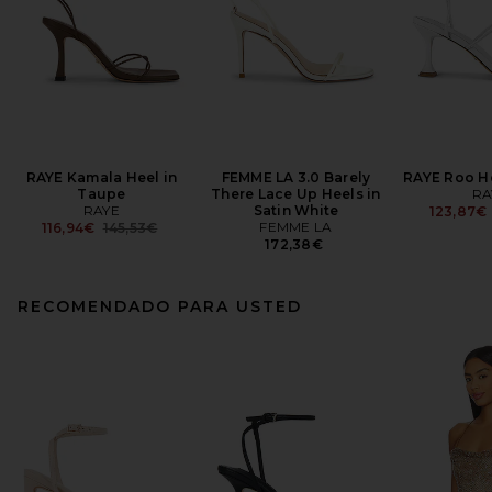
RAYE Kamala Heel in
FEMME LA 3.0 Barely
RAYE Roo He
Taupe
There Lace Up Heels in
RA
RAYE
Satin White
123,87€
Previous price:
FEMME LA
116,94€
145,53€
172,38€
RECOMENDADO PARA USTED