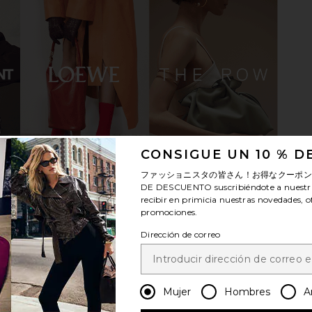
ipper in
BLACK SUEDE STUDIO Laurel 100
Paris Texas 
e
Mule in Mousse Patent Leather
CONSIGUE UN 10 % 
BLACK SUEDE STUDIO
$344
$365
ファッショニスタの皆さん！お得なクーポ
Previous price:
DE DESCUENTO
suscribiéndote a nuestr
recibir en primicia nuestras novedades, o
promociones.
Dirección de correo
Mujer
Hombres
A