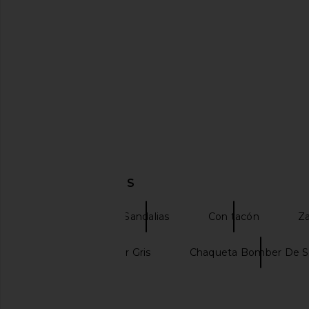
Cult Gaia Stella Sandal in Clear
FEMME LA x REVOLVE O
Cult Gaia
in Champag
$598
FEMME LA
DESCUBRIR MÁS
$199
retrofete
Sandalias
Con tacón
Za
Chalecos de Color Gris
Chaqueta Bomber De S