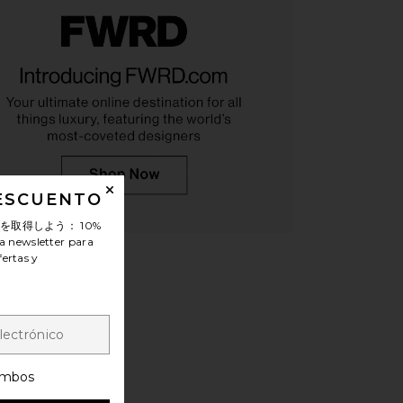
Lidia Slingback Heel in
Veronica Beard Tullia Block Heel in
Gold
Silver
DESCUENTO
Paris Texas
Veronica Beard
$537
$895
$336
$395
ンを取得しよう：
10%
Previous price:
Previ
a newsletter para
fertas y
mbos