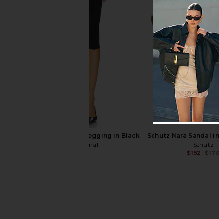
Zimmermann Belara Sandal in Silver
Jeffrey Campbell Rom
Zimmermann
Gold Snak
$595
$850
Jeffrey Campb
Previous price:
$221
$235
Norma Kamali Capri Legging in Black
Schutz Nara Sandal i
Norma Kamali
Schutz
$150
$152
$17