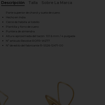
Descripción
Talla
Sobre La Marca
, Cu
Parte superior de charol y suela de cuero.
HARE CLEO SANDAL IN LIGHT GOLD ON FACEBOOK (
HARE CLEO SANDAL IN LIGHT GOLD ON TWITTER (O
HARE CLEO SANDAL IN LIGHT GOLD ON PINTEREST 
Hecho en India
Cierre de hebilla al tobillo
Plantilla y forro de cuero
Puntera de almendra
Altura aproximada del tacón: 101.6 mm / 4 pulgada
Nº artículo Revolve ROFR-WZ77
Nº de estilo del fabricante R-SS26-12471-00