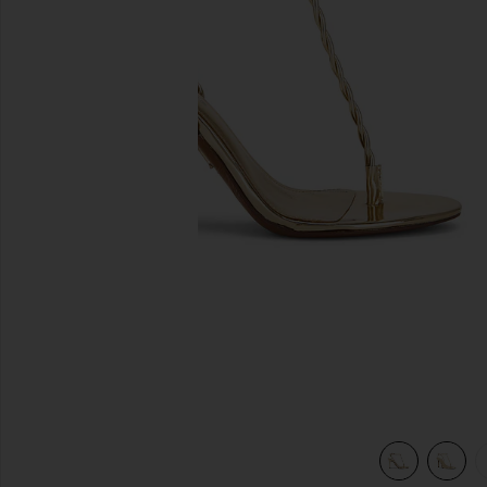
diapositivas anteriores
view 5 of 5 SANDALIA CLEO in Light Gold