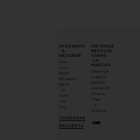
MEJORA
AYÚDANOS
OBTENGA
TU
A
REVOLVE
JUEGO
MEJORAR
SOBRE
DE
LA
Haz
MODA
MARCHA
una
retrofete Analu Heel in White
FEMME LA Luisa Lace
Descarga
breve
Suscríbase
retrofete
Nude
nuestra
encuesta
a
$398
FEMME LA
sencilla
sobre
nuestro
$199
aplicación
la
boletín
iPhone,
visita
por
iPad
de
correo
y
hoy.
electrónico
Android.
y
CONSIGUE
COMENZAR
UN
10%
ENCUESTA
DESCUENTO
.
Es