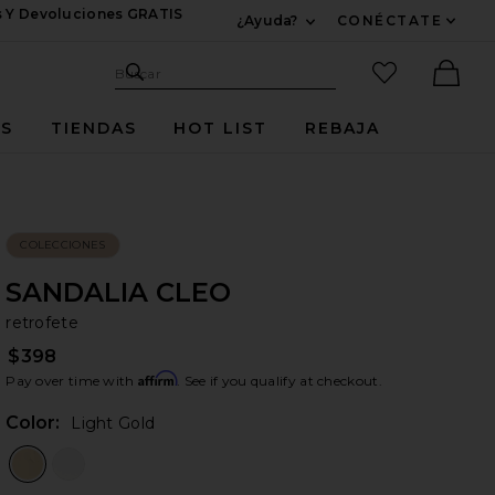
s Y Devoluciones GRATIS
¿Ayuda?
CONÉCTATE
Expandir Para Informac
Sitio de búsqueda
artículos fav
Buscar
Ther
ES
TIENDAS
HOT LIST
REBAJA
COLECCIONES
SANDALIA CLEO
re
bran
retrofete
$398
Affirm
Pay over time with
. See if you qualify at checkout.
Color:
Light Gold