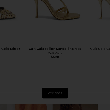
n Gold Mirror
Cult Gaia Fallon Sandal in Brass
Cult Gaia C
Cult Gaia
$498
ver más