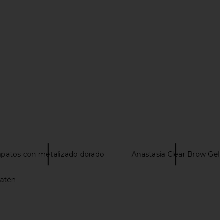
saka Sandal
Stuart Weitzman Nudist II Sandal
Paris Texas
ne
100 in Black
Stuart Weitzman
$367
$495
Previous price:
patos con metalizado dorado
Anastasia Clear Brow Gel
atén