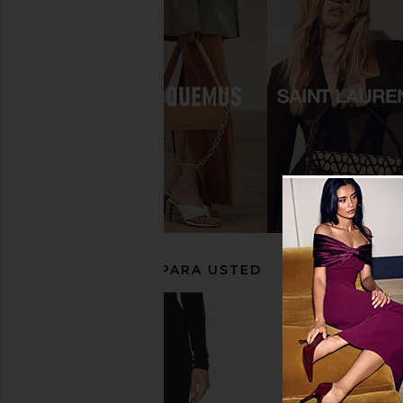
retrofete Fortune Sandal in Light
FEMME LA Maeve Sl
Gold
Champagn
retrofete
FEMME LA
$378
$199
RECOMENDADO PARA USTED