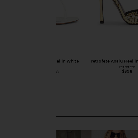
retrofete Cleo Sandal in White
retrofete Analu Heel i
retrofete
retrofete
$398
$299
$398
Previous price: