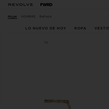
Mujer
HOMBRE
Belleza
LO NUEVO DE HOY
ROPA
VESTI
retrofete
SANDALIA CLEO
favoritoretrofete Cleo Sandal in Light Gold