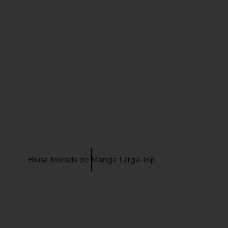
 Vera Slingback Sandal
Cult Gaia Remi Sandal in Brass
85 in Silver
Cult Gaia
$598
Paris Texas
$709
$945
Previous price:
Blusa Morada de Manga Larga Top