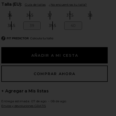
Plea
Talla (EU):
Guía de tallas
¿No encuentras tu talla?
36
36.5
37
37.5
38
Size:
Size:
Size:
Size:
Size:
ientes diapositivas
38.5
39
39.5
40
Size:
Size:
Size:
Size:
Calcula tu talla
FIT PREDICTOR
+ Agregar a Mis listas
Entrega estimada: 07 de ago. - 08 de ago.
Envíos y devoluciones GRATIS
iew 2 of 5 SANDALIA CLEO in Light Gold
view