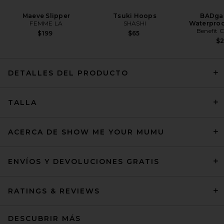
Maeve Slipper
Tsuki Hoops
BADgal
FEMME LA
SHASHI
Waterproo
Benefit 
$199
$65
$
DETALLES DEL PRODUCTO
LPA Carla Midi Dress in White
And Red Dot
TALLA
LPA
$249
ACERCA DE SHOW ME YOUR MUMU
ENVÍOS Y DEVOLUCIONES GRATIS
RATINGS & REVIEWS
DESCUBRIR MÁS