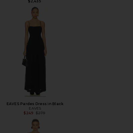
$2,435
EAVES Pardes Dress in Black
EAVES
Precio anterior:
$249
$279