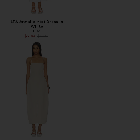
LPA Annalie Midi Dress in
White
LPA
Precio anterior:
$228
$268