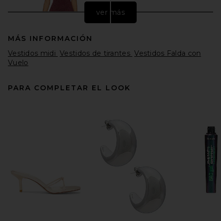
ver más
MÁS INFORMACIÓN
Vestidos midi
Vestidos de tirantes
Vestidos Falda con
Vuelo
PARA COMPLETAR EL LOOK
Beaufille Ariel Dress in Black
& Red
Beaufille
Precio anterior:
$174
$355