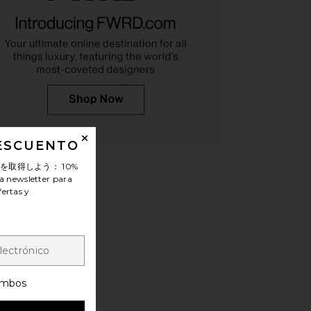
ME Kai Mini Dress in
Steve Madden Jypsey Sandal in
Cream
Gold Leather
RE TO COME
Steve Madden
76,23€
95,29€
DESCUENTO
ンを取得しよう：
10%
a newsletter para
fertas y
mbos