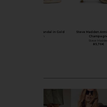
superdown Frankie Sandal in Gold
Steve Madden Anni
superdown
Champagn
76,23€
Steve Madde
85,76€