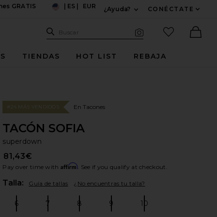
ones GRATIS
|
ES
|
EUR
¿Ayuda?
CONÉCTATE
US
Expandir Para Informac
Sitio de búsqueda
artículos fav
Buscar
Búsqueda visual
Ther
ES
TIENDAS
HOT LIST
REBAJA
En Tacones
#24 MÁS VENDIDOS
TACÓN SOFIA
su
bran
superdown
81,43€
Affirm
Pay over time with
. See if you qualify at checkout.
Plea
Talla:
Guía de tallas
¿No encuentras tu talla?
6
7
8
9
10
Size:
Size:
Size:
Size:
Size: