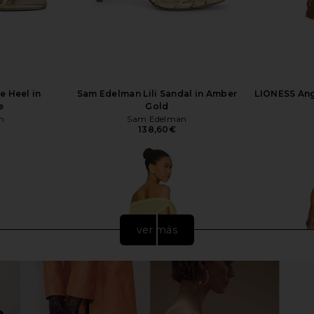
e Heel in
Sam Edelman Lili Sandal in Amber
LIONESS Ange
e
Gold
n
Sam Edelman
138,60€
ver más