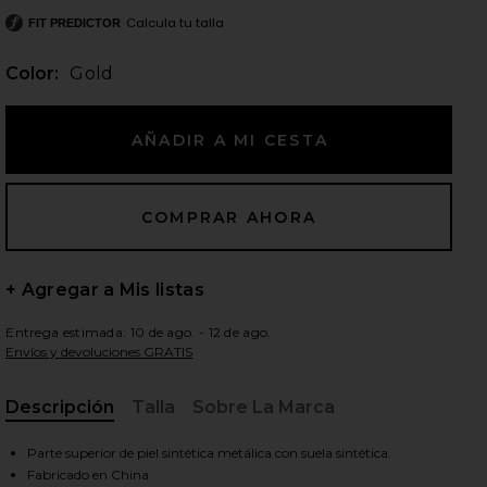
Calcula tu talla
FIT PREDICTOR
Color:
Gold
ientes diapositivas
+ Agregar a Mis listas
Entrega estimada: 10 de ago. - 12 de ago.
Envíos y devoluciones GRATIS
Descripción
Talla
Sobre La Marca
, Cu
iew 2 of 5 TACÓN SOFIA in Gold
view
Parte superior de piel sintética metálica con suela sintética.
Fabricado en China