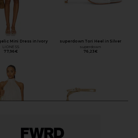
lic Mini Dress in Ivory
superdown Tori Heel in Silver
LIONESS
superdown
77,96€
76,23€