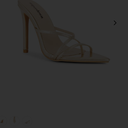
sigu
view 1 of 5 TACÓN SOFIA in Gold
v