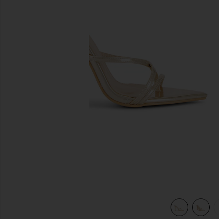
diapositivas anteriores
view 6 of 5 TACÓN SOFIA in Gold