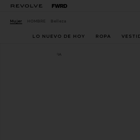
Mujer
HOMBRE
Belleza
LO NUEVO DE HOY
ROPA
VESTI
superdown
TACÓN SOFIA
favoritosuperdown Sofia Heel in Gold