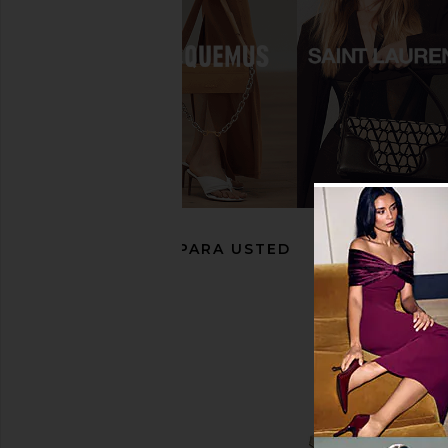
FEMME LA Maeve Slipper in
Tony Bianco Mador
Champagne
Gunmetal Sh
FEMME LA
Tony Bianc
172,38€
164,58€
RECOMENDADO PARA USTED