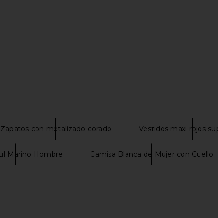
3.0 Barely
Amanda Uprichard Esther Gown in
Schutz Demet
l in Gold
Aero
Amanda Uprichard
198,37€
Zapatos con metalizado dorado
Vestidos maxi rojos s
ul Marino Hombre
Camisa Blanca de Mujer con Cuello