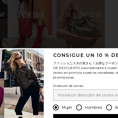
i Heel in
I.AM.GIA Khalo Maxi Dress in Yellow
MORE TO CO
ine
I.AM.GIA
116,94€
o
MO
CONSIGUE UN 10 % 
ファッショニスタの皆さん！お得なクーポ
DE DESCUENTO
suscribiéndote a nuestr
recibir en primicia nuestras novedades, o
promociones.
Dirección de correo
Mujer
Hombres
A