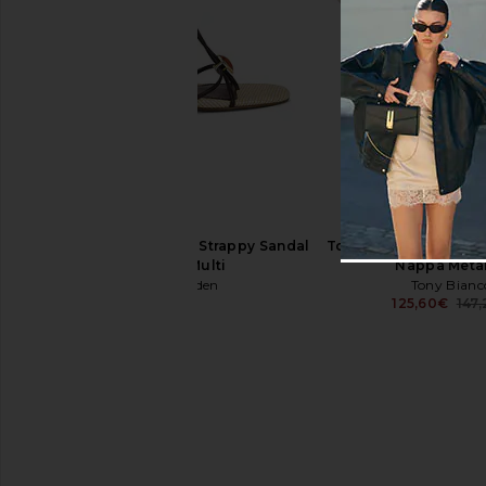
Tony Bianco Malibu Sandal in Dove
Jeffrey Campbell Mural
Tony Bianco
Rose Gold Met
147,26€
Jeffrey Campb
129,93€
Steve Madden Ramos Strappy Sandal
Tony Bianco Franci Sa
in Brown Multi
Nappa Metal
Steve Madden
Tony Bianc
111,74€
125,60€
147