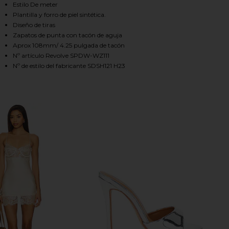
Estilo De meter
Plantilla y forro de piel sintética.
Diseño de tiras
HARE SOFIA HEEL IN GOLD ON FACEBOOK (OPENS I
HARE SOFIA HEEL IN GOLD ON TWITTER (OPENS IN
HARE SOFIA HEEL IN GOLD ON PINTEREST (OPENS I
Zapatos de punta con tacón de aguja
Aprox 108mm/ 4.25 pulgada de tacón
Nº artículo Revolve SPDW-WZ111
Nº de estilo del fabricante SDSH121 H23