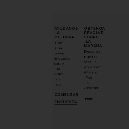
MEJORA
AYÚDANOS
OBTENGA
TU
A
REVOLVE
JUEGO
MEJORAR
SOBRE
DE
LA
Haz
MODA
MARCHA
Steve Madden Sheila Sandals in
FEMME LA x REVOLV
una
Descarga
Gold
Slipper in Midnig
breve
Suscríbase
nuestra
Steve Madden
FEMME LA
encuesta
a
sencilla
111,74€
163,72€
sobre
nuestro
aplicación
la
boletín
iPhone,
visita
por
iPad
de
correo
y
hoy.
electrónico
Android.
y
CONSIGUE
COMENZAR
UN
10%
ENCUESTA
DESCUENTO
.
Es
como
tener
una