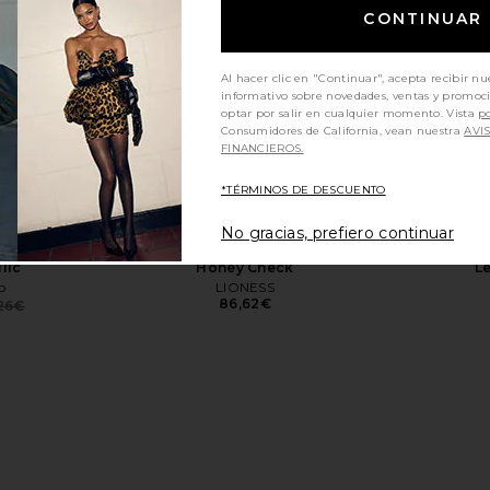
CONTINUAR
Al hacer clic en "Continuar", acepta recibir nu
informativo sobre novedades, ventas y promoc
optar por salir en cualquier momento. Vista
po
Consumidores de California, vean nuestra
AVI
FINANCIEROS.
s 2 Sandal in
Schutz Altina Sandal in Platinum
Schutz Au
allic
Schutz
*TÉRMINOS DE DESCUENTO
136,86€
ell
12
No gracias, prefiero continuar
ndal in Gold
LIONESS Stars Align Midi Dress in
NBD The K
lic
Honey Check
Le
o
LIONESS
86,62€
,26€
Previous price: