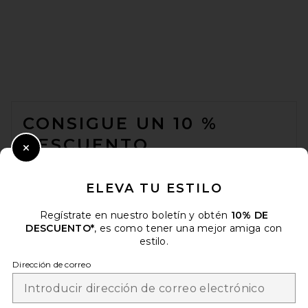
FOOTER
CONSIGUE UN 10 %
DESCUENTO
Close Modal
Cuando se suscribe a nuestro boletín enviando su correo
electrónico. Puede retirarse en cualquier momento.
política de
ELEVA TU ESTILO
privacidad
Regístrate en nuestro boletín y obtén
10% DE
Email Address
DESCUENTO*
, es como tener una mejor amiga con
estilo.
Sign Up
Dirección de correo