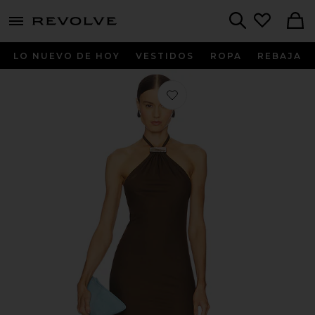
menu - shows more content
Revolve, Apparel & Fashion
Search
LO NUEVO DE HOY
VESTIDOS
ROPA
REBAJA
Favorito VESTIDO