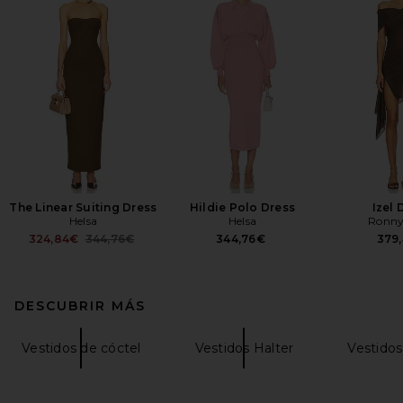
The Linear Suiting Dress
Hildie Polo Dress
Izel 
Helsa
Helsa
Ronny
Previous price:
324,84€
344,76€
344,76€
379
DESCUBRIR MÁS
Vestidos de cóctel
Vestidos Halter
Vestidos