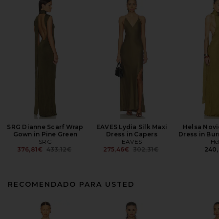
SRG Dianne Scarf Wrap
EAVES Lydia Silk Maxi
Helsa Novi
Gown in Pine Green
Dress in Capers
Dress in Bu
SRG
EAVES
He
Previous price:
Previous price:
376,81€
433,12€
275,46€
302,31€
240
RECOMENDADO PARA USTED